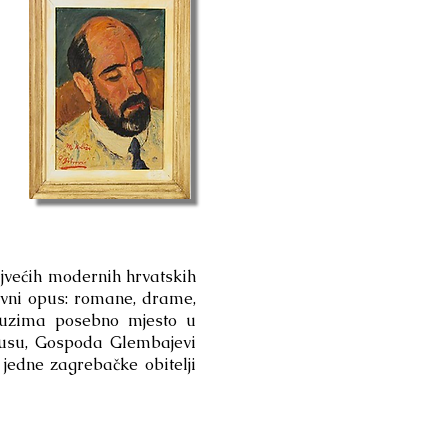
jvećih modernih hrvatskih
ževni opus: romane, drame,
auzima posebno mjesto u
lusu, Gospoda Glembajevi
jedne zagrebačke obitelji