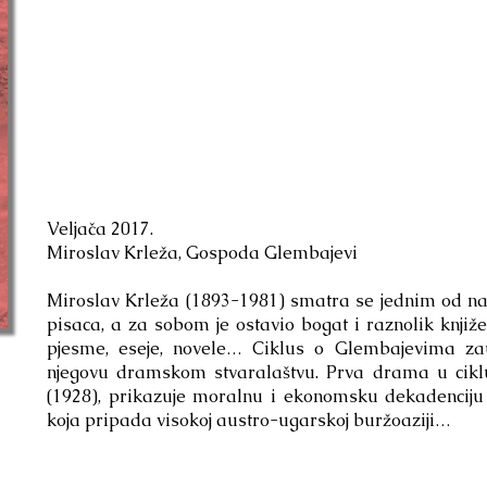
Veljača 2017.
Miroslav Krleža, Gospoda Glembajevi
Miroslav Krleža (1893-1981) smatra se jednim od na
pisaca, a za sobom je ostavio bogat i raznolik knji
pjesme, eseje, novele… Ciklus o Glembajevima z
njegovu dramskom stvaralaštvu. Prva drama u cik
(1928), prikazuje moralnu i ekonomsku dekadenciju 
koja pripada visokoj austro-ugarskoj buržoaziji…