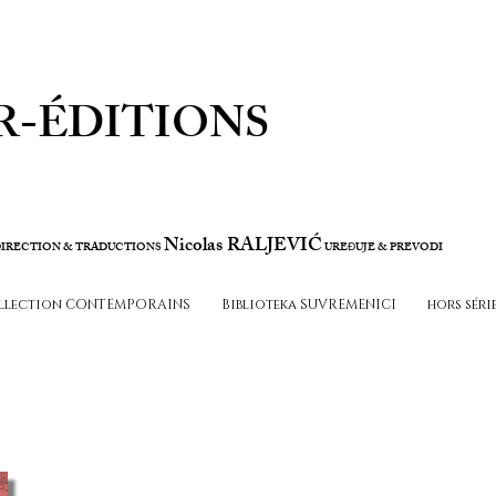
R-ÉDITIONS
Nicolas RALJEVIĆ
IRECTION & TRADUCTIONS
URE
UJE & PREVODI
Đ
llection CONTEMPORAINS
Biblioteka SUVREMENICI
hors séri