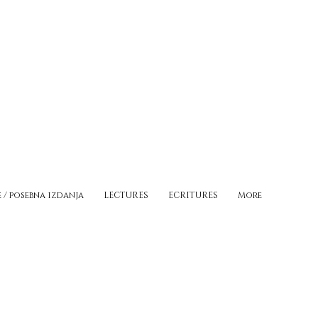
e / posebna izdanja
LECTURES
ECRITURES
More