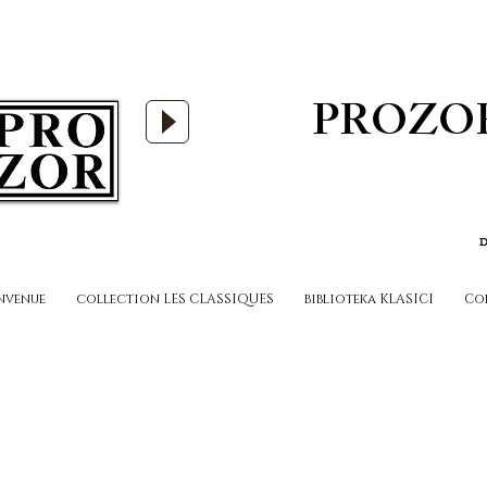
PROZO
D
nvenue
collection LES CLASSIQUES
biblioteka KLASICI
Co