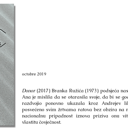
octobre 2019
Donor
(2017) Branka Ružića (1973) podsjeća nas
Ana je mislila da se otarasila svoje, da bi se g
razdvojio ponovno ukazala kroz Andrejev li
posvećeno svim žrtvama ratova bez obzira na nj
nacionalnu pripadnost iznova priziva onu vi
vlastitu čovječnost.