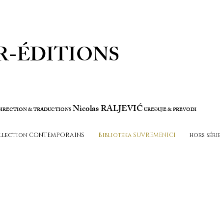
R-ÉDITIONS
Nicolas RALJEVIĆ
IRECTION & TRADUCTIONS
URE
UJE & PREVODI
Đ
llection CONTEMPORAINS
Biblioteka SUVREMENICI
hors séri