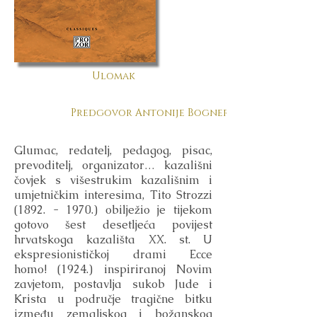
Ulomak
Predgovor Antonije Bogner-Šaban
Glumac, redatelj, pedagog, pisac,
prevoditelj, organizator… kazališni
čovjek s višestrukim kazališnim i
umjetničkim interesima, Tito Strozzi
(1892. - 1970
.) obilježio je tijekom
gotovo šest desetljeća povijest
hrvatskoga kazališta XX. st. U
ekspresionističkoj drami Ecce
homo! (1924.) inspiriranoj Novim
zavjetom, postavlja sukob Jude i
Krista u područje tragične bitku
između zemaljskog i božanskog