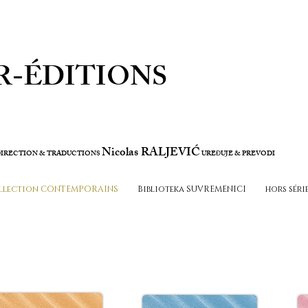
R-ÉDITIONS
Nicolas RALJEVIĆ
IRECTION & TRADUCTIONS
URE
UJE & PREVODI
Đ
llection CONTEMPORAINS
Biblioteka SUVREMENICI
hors séri