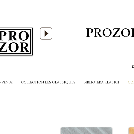
PROZO
D
nvenue
collection LES CLASSIQUES
biblioteka KLASICI
Co