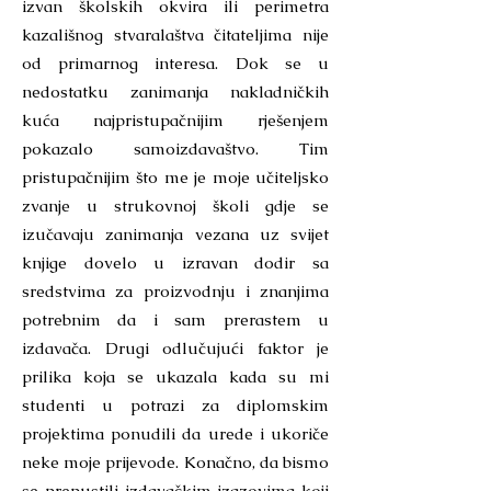
izvan školskih okvira ili perimetra
kazališnog stvaralaštva čitateljima nije
od primarnog interesa. Dok se u
nedostatku zanimanja nakladničkih
kuća najpristupačnijim rješenjem
pokazalo samoizdavaštvo. Tim
pristupačnijim što me je moje učiteljsko
zvanje u strukovnoj školi gdje se
izučavaju zanimanja vezana uz svijet
knjige dovelo u izravan dodir sa
sredstvima za proizvodnju i znanjima
potrebnim da i sam prerastem u
izdavača. Drugi odlučujući faktor je
prilika koja se ukazala kada su mi
studenti u potrazi za diplomskim
projektima ponudili da urede i ukoriče
neke moje prijevode. Konačno, da bismo
se prepustili izdavačkim izazovima koji