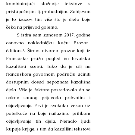
kombinirajući složenije tekstove s
pristupačnijim tj. prohodnijim. Zahtjevan
je to izazov, tim više što je djelo koje
čeka na prijevod golemo.
S istim sam zanosom 2017. godine
osnovao nakladničku kuću: Prozor-
éditions¹. Širom otvoren prozor koji iz
Francuske pruža pogled na hrvatsku
kazališnu scenu. Tako da je cilj na
francuskom govornom području učiniti
dostupnim dosad nepoznata kazališna
djela. Više je faktora posredovalo da se
nakon samog prijevoda prihvatim i
objavljivanja. Prvi je svakako vezan uz
poteškoće na koje nailazimo prilikom
objavljivanja tih djela. Nemalo ljudi
kupuje knjige, s tim da kazališni tekstovi