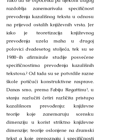
Tako da se otpočetka pa tijekom dugog
razdoblja zanemarivala specifičnost
prevođenja kazališnog teksta u odnosu
na prijevod ostalih književnih vrsta. Jer
iako je teoretizacija književnog
prevođenja uzela maha u drugoj
polovici dvadesetog stoljeća, tek su se
1980-ih afirmirale studije posvećene
specifičnostima prevođenja kazališnih
tekstova.² Od tada su se potvrdile razne
škole potičući konstruktivne rasprave.
Danas smo, prema Fabiju Regattinu³, u
stanju razlučiti četiri različita pristupa
kazališnom prevođenju: književne
teorije koje zanemaruju scensku
dimenziju u korist striktno književne
dimenzije; teorije oslonjene na dramski
tekst a koje prepoznaju i specifičnosti