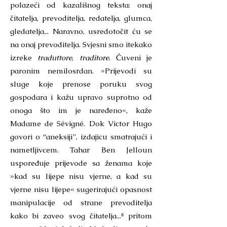
polazeći od kazališnog teksta: onaj
čitatelja, prevoditelja, redatelja, glumca,
gledatelja... Naravno, usredotočit ću se
na onaj prevoditelja. Svjesni smo itekako
izreke
traduttore
,
traditore
. Čuveni je
paronim nemilosrdan. »Prijevodi su
sluge koje prenose poruku svog
gospodara i kažu upravo suprotno od
onoga što im je naređeno«, kaže
Madame de Sévigné. Dok Victor Hugo
govori o “aneksiji”, izdajicu smatrajući i
nametljivcem. Tahar Ben Jelloun
uspoređuje prijevode sa ženama koje
»kad su lijepe nisu vjerne, a kad su
vjerne nisu lijepe« sugerirajući opasnost
manipulacije od strane prevoditelja
kako bi zaveo svog čitatelja...⁸ pritom