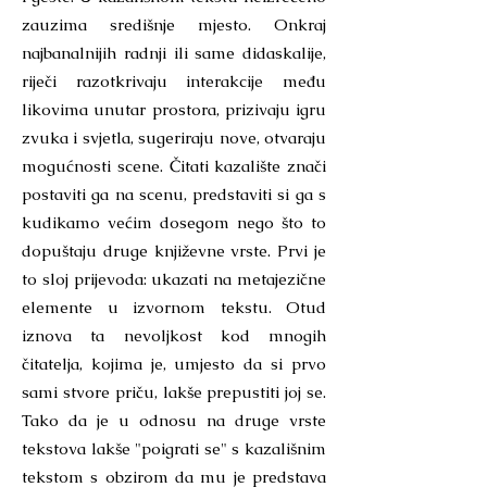
zauzima središnje mjesto. Onkraj
najbanalnijih radnji ili same didaskalije,
riječi razotkrivaju interakcije među
likovima unutar prostora, prizivaju igru
zvuka i svjetla, sugeriraju nove, otvaraju
mogućnosti scene. Čitati kazalište znači
postaviti ga na scenu, predstaviti si ga s
kudikamo većim dosegom nego što to
dopuštaju druge književne vrste. Prvi je
to sloj prijevoda: ukazati na metajezične
elemente u izvornom tekstu. Otud
iznova ta nevoljkost kod mnogih
čitatelja, kojima je, umjesto da si prvo
sami stvore priču, lakše prepustiti joj se.
Tako da je u odnosu na druge vrste
tekstova lakše "poigrati se" s kazališnim
tekstom s obzirom da mu je predstava