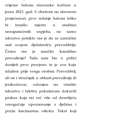
vrijeme Salona slavenske kulture u
jesen 2021. god. S obzirom na skromnu
posjećenost, prvo izdanje Salona teško
bi iznašlo mjesto u analima
nezapamćenih uspjeha, no samo
iskustvo potaklo me je da se zamislim
nad svojom djelatnošću prevoditelja.
Čemu me je naučilo kazališno
prevođenje? Tada sam bio u prilici
donijeti prvu procjenu te je ova koju
izlažem prije svega osobna. Prevoditelj,
ali ne i stručnjak u oblasti prevođenja ili
jezikoslovac, oslonjen na vlastito
iskustvo i lektiru pokušavam dokučiti
praksu koja mi već više od desetljeća
omogućuje upoznavanje s djelima i
pruža fascinantna otkrića. Tekst koji