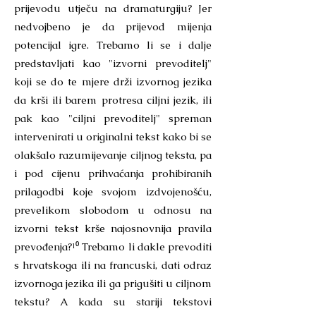
prijevodu utječu na dramaturgiju? Jer
nedvojbeno je da prijevod mijenja
potencijal igre. Trebamo li se i dalje
predstavljati kao "izvorni prevoditelj"
koji se do te mjere drži izvornog jezika
da krši ili barem protresa ciljni jezik, ili
pak kao "ciljni prevoditelj" spreman
intervenirati u originalni tekst kako bi se
olakšalo razumijevanje ciljnog teksta, pa
i pod cijenu prihvaćanja prohibiranih
prilagodbi koje svojom izdvojenošću,
prevelikom slobodom u odnosu na
izvorni tekst krše najosnovnija pravila
prevođenja?¹⁰ Trebamo li dakle prevoditi
s hrvatskoga ili na francuski, dati odraz
izvornoga jezika ili ga prigušiti u ciljnom
tekstu? A kada su stariji tekstovi