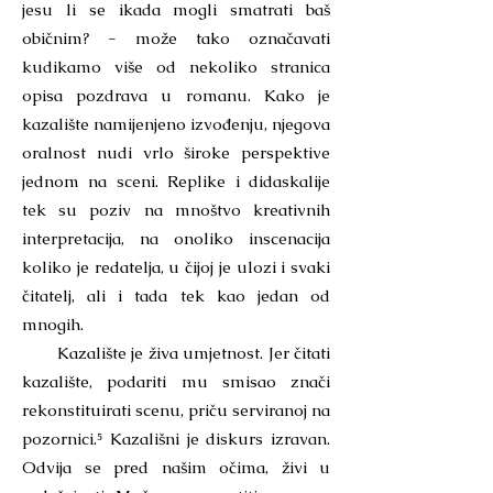
jesu li se ikada mogli smatrati baš
običnim? - može tako označavati
kudikamo više od nekoliko stranica
opisa pozdrava u romanu. Kako je
kazalište namijenjeno izvođenju, njegova
oralnost nudi vrlo široke perspektive
jednom na sceni. Replike i didaskalije
tek su poziv na mnoštvo kreativnih
interpretacija, na onoliko inscenacija
koliko je redatelja, u čijoj je ulozi i svaki
čitatelj, ali i tada tek kao jedan od
mnogih.
Kazalište je živa umjetnost. Jer čitati
kazalište, podariti mu smisao znači
rekonstituirati scenu, priču serviranoj na
pozornici.⁵ Kazališni je diskurs izravan.
Odvija se pred našim očima, živi u