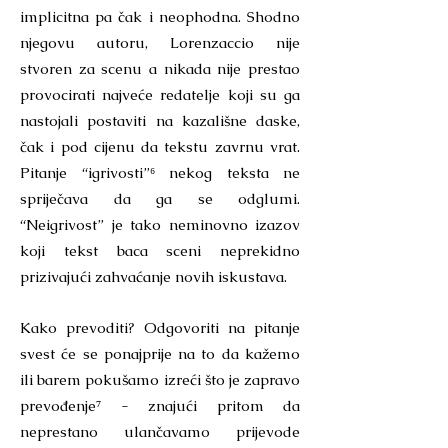
implicitna pa čak i neophodna. Shodno
njegovu autoru, Lorenzaccio nije
stvoren za scenu a nikada nije prestao
provocirati najveće redatelje koji su ga
nastojali postaviti na kazališne daske,
čak i pod cijenu da tekstu zavrnu vrat.
Pitanje “igrivosti”⁶ nekog teksta ne
spriječava da ga se odglumi.
“Neigrivost” je tako neminovno izazov
koji tekst baca sceni neprekidno
prizivajući zahvaćanje novih iskustava.
Kako prevoditi? Odgovoriti na pitanje
svest će se ponajprije na to da kažemo
ili barem pokušamo izreći što je zapravo
prevođenje⁷ - znajući pritom da
neprestano ulančavamo prijevode