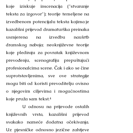
koje iziskuje inscenacija ("stvaranje
teksta za izgovor"); teorije temeljene na
izvedbenom potencijalu teksta kojima je
kazališni prijevod dramaturška preinaka
usmjerena na izvedbu naušrtb
dramskog naboja; neoknjiževne teorije
koje plediraju za povratak književnom
prevođenju, scenografiju prepuštajući
profesionalcima scene. Čak i ako se čine
suprotstavljenima, sve ove strategije
mogu biti od koristi prevoditelju ovisno
o njegovim ciljevima i mogućnostima
koje pruža sam tekst.⁴
U odnosu na prijevode ostalih
književnih vrsta, kazališni prijevod
svakako nameće dodatna očekivanja.
Uz pjesničke odnosno jezične zahtjeve