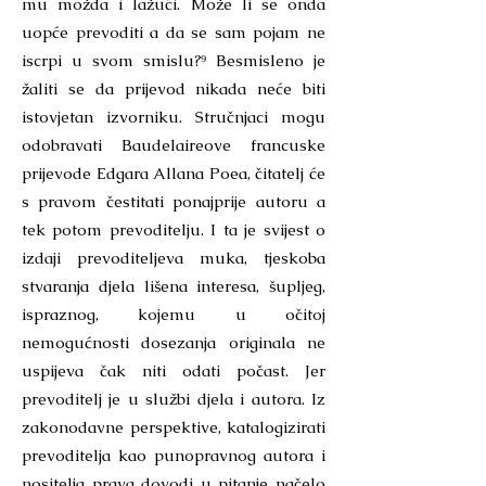
mu možda i lažući. Može li se onda
uopće prevoditi a da se sam pojam ne
iscrpi u svom smislu?⁹ Besmisleno je
žaliti se da prijevod nikada neće biti
istovjetan izvorniku. Stručnjaci mogu
odobravati Baudelaireove francuske
prijevode Edgara Allana Poea, čitatelj će
s pravom čestitati ponajprije autoru a
tek potom prevoditelju. I ta je svijest o
izdaji prevoditeljeva muka, tjeskoba
stvaranja djela lišena interesa, šupljeg,
ispraznog, kojemu u očitoj
nemogućnosti dosezanja originala ne
uspijeva čak niti odati počast. Jer
prevoditelj je u službi djela i autora. Iz
zakonodavne perspektive, katalogizirati
prevoditelja kao punopravnog autora i
nositelja prava dovodi u pitanje načelo