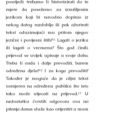
posrijedi: trebamo li historizirati do te
mjere da posežemo za izmišljenim
jezikom koji bi navodno dopirao iz
nekog datog razdoblja ili pak ažurirati
tekst oduzimajući mu pritom njegov
jezični i povijesni štih?¹¹ Lagati o jeziku
ili lagati o vremenu? Što god činili,
prijevod se uvijek upisuje u svoje doba.
Treba li onda i dalje prevoditi, barem
određena djela?¹² I za koga prevoditi?
Također je moguće da je ciljni tekst
usmjeren na određenu publiku što isto
tako može utjecati na prijevod.¹³ U
nedostatku čvrstih odgovora ova mi
pitanja danas služe kao orijentiri u mom
prevoditeljskom radu. Upućuju
prevoditelja da poduzima male korake,
istovremeno gledajući u daljinu na