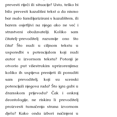
prevesti riječi ili situacije? Usto, teško bi
bilo prevesti kazališni tekst a da nismo
bar malo familijarizirani s kazalištem, ili
barem osjetljivi na njega ako ne već i
strastveni obožavatelji. Koliko sam
čitatelj-prevoditelj razumije ono što
čita? Što nudi u ciljnom tekstu u
usporedbi s potencijalom koji nudi
autor u izvornom tekstu? Potonji je
otvorio put višestrukim uprizorenjima:
koliko ih uspijeva prenijeti ili ponuditi
sam prevoditelj, koji su scenski
potencijali njegova rada? Što igra gubi u
dramskom prijevodu? Čak i onkraj
deontologije, ne riskira li prevoditelj
proizvesti tumačenja strana izvornom
djelu? Kako onda izbori načinjeni u