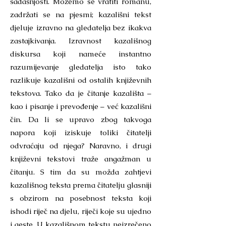
sadašnjosti. Možemo se vratiti romanu,
zadržati se na pjesmi; kazališni tekst
djeluje izravno na gledatelja bez ikakva
zastajkivanja. Izravnost kazališnog
diskursa koji nameće instantno
razumijevanje gledatelja isto tako
razlikuje kazališni od ostalih književnih
tekstova. Tako da je čitanje kazališta –
kao i pisanje i prevođenje – već kazališni
čin. Da li se upravo zbog takvoga
napora koji iziskuje toliki čitatelji
odvraćaju od njega? Naravno, i drugi
književni tekstovi traže angažman u
čitanju. S tim da su možda zahtjevi
kazališnog teksta prema čitatelju glasniji
s obzirom na posebnost teksta koji
ishodi riječ na djelu, riječi koje su ujedno
i geste. U kazališnom tekstu neizrečeno