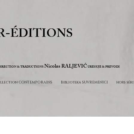
R-ÉDITIONS
Nicolas RALJEVIĆ
IRECTION & TRADUCTIONS
URE
UJE & PREVODI
Đ
llection CONTEMPORAINS
Biblioteka SUVREMENICI
hors séri