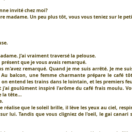
nne invité chez moi?
e madame. Un peu plus tôt, vous vous teniez sur le peti
use.
madame. J'ai vraiment traversé la pelouse.
à présent que je vous avais remarqué.
m'avez remarqué. Quand je me suis arrêté. Je me suis a
Au balcon, une femme charmante prépare le café tôt 
on entend les trains dans le lointain, et les premiers fe
t j'ai goulûment inspiré l'arôme du café frais moulu. Vo
la tête...
e.
éalise que le soleil brille, il lève les yeux au ciel, res
sur lui. Tandis que vous cligniez de l'oeil, le gai canari