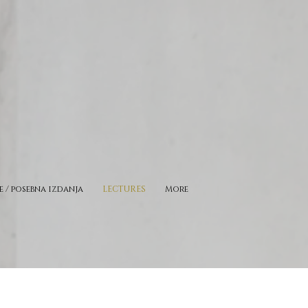
e / posebna izdanja
LECTURES
More