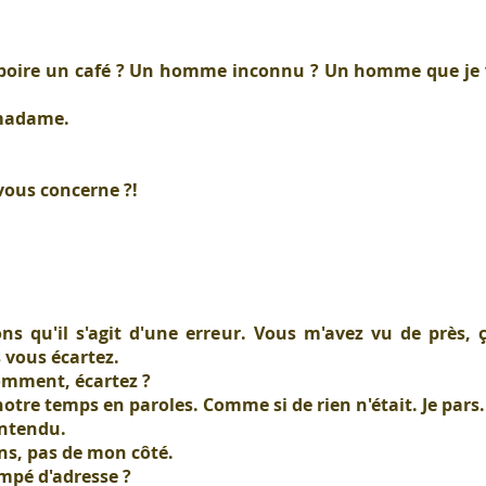
à boire un café ? Un homme inconnu ? Un homme que je 
 madame.
 vous concerne ?!
ns qu'il s'agit d'une erreur. Vous m'avez vu de près
 vous écartez.
Comment, écartez ?
tre temps en paroles. Comme si de rien n'était. Je pars.
ntendu.
ins, pas de mon côté.
mpé d'adresse ?