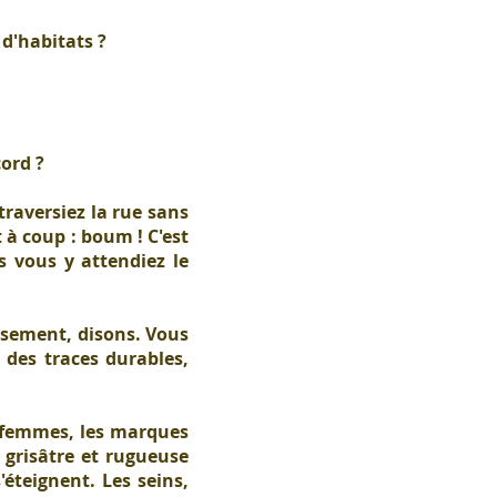
 d'habitats ?
cord ?
traversiez la rue sans
 à coup : boum ! C'est
s vous y attendiez le
.
ssement, disons. Vous
e des traces durables,
s femmes, les marques
t grisâtre et rugueuse
éteignent. Les seins,