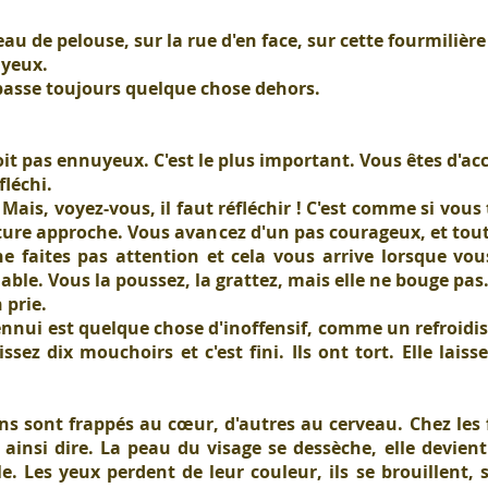
u de pelouse, sur la rue d'en face, sur cette fourmilière
uyeux.
 passe toujours quelque chose dehors.
it pas ennuyeux. C'est le plus important. Vous êtes d'ac
fléchi.
Mais, voyez-vous, il faut réfléchir ! C'est comme si vous 
iture approche. Vous avancez d'un pas courageux, et tout
 faites pas attention et cela vous arrive lorsque vou
able. Vous la poussez, la grattez, mais elle ne bouge pas
n prie.
nnui est quelque chose d'inoffensif, comme un refroidi
sez dix mouchoirs et c'est fini. Ils ont tort. Elle laiss
ns sont frappés au cœur, d'autres au cerveau. Chez le
r ainsi dire. La peau du visage se dessèche, elle devien
 Les yeux perdent de leur couleur, ils se brouillent, s'