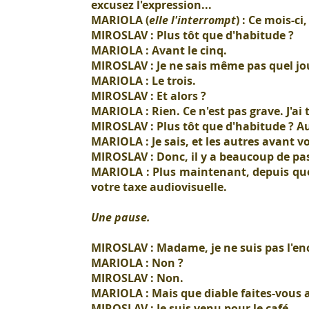
excusez l'expression...
MARIOLA (
elle l'interrompt
) : Ce mois-c
MIROSLAV : Plus tôt que d'habitude ?
MARIOLA : Avant le cinq.
MIROSLAV : Je ne sais même pas quel j
MARIOLA : Le trois.
MIROSLAV : Et alors ?
MARIOLA : Rien. Ce n'est pas grave. J'ai
MIROSLAV : Plus tôt que d'habitude ? Aujo
MARIOLA : Je sais, et les autres avant vo
MIROSLAV : Donc, il y a beaucoup de pa
MARIOLA : Plus maintenant, depuis que l'
votre taxe audiovisuelle.
Une pause.
MIROSLAV : Madame, je ne suis pas l'en
MARIOLA : Non ?
MIROSLAV : Non.
MARIOLA : Mais que diable faites-vous al
MIROSLAV : Je suis venu pour le café.