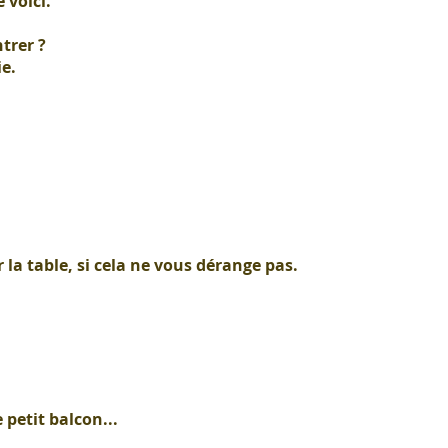
voici.
ntrer ?
ie.
la table, si cela ne vous dérange pas.
e petit balcon...