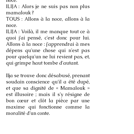
noce.
ILIJA : Alors je ne suis pas non plus
mamalouk ?
TOUS : Allons à la noce, allons à la
noce.
ILIJA : Voilà, il me manque tout ce à
quoi j'ai pensé, c'est donc pour lui.
Allons à la noce : j'apprendrai à mes
dépens qu'une chose qui n'est pas
pour quelqu'un ne lui revient pas, et,
qui grimpe haut tombe d'autant.
Ilja se trouve donc désabusé, prenant
soudain conscience qu'il a été dupé,
et que sa dignité de « Mamalouk »
est illusoire ; mais il s'y résigne de
bon cœur et clôt la pièce par une
maxime qui fonctionne comme la
moralité d'un conte.
On est ici au antipodes de la
conclusion de Molière, qui donnait le
dernier mot à l'intrigant Covielle, un