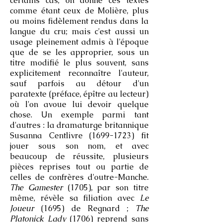
certains cas, on donne ces textes
comme étant ceux de Molière, plus
ou moins fidèlement rendus dans la
langue du cru; mais c'est aussi un
usage pleinement admis à l'époque
que de se les approprier, sous un
titre modifié le plus souvent, sans
explicitement reconnaître l'auteur,
sauf parfois au détour d'un
paratexte (préface, épître au lecteur)
où l'on avoue lui devoir quelque
chose. Un exemple parmi tant
d'autres : la dramaturge britannique
Susanna Centlivre (1699-1723) fit
jouer sous son nom, et avec
beaucoup de réussite, plusieurs
pièces reprises tout ou partie de
celles de confrères d'outre-Manche.
The Gamester
(1705), par son titre
même, révèle sa filiation avec
Le
Joueur
(1695) de Regnard ;
The
Platonick Lady
(1706) reprend sans