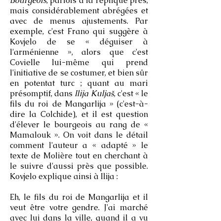
Bourgeois
, parfois à la réplique près,
mais considérablement abrégées et
avec de menus ajustements. Par
exemple, c'est Frano qui suggère à
Kovjelo de se « déguiser à
l'arménienne », alors que c'est
Covielle lui-même qui prend
l'initiative de se costumer, et bien sûr
en potentat turc ; quant au mari
présomptif, dans
Ilija Kuljaš
, c'est « le
fils du roi de Mangarlija » (c'est-à-
dire la Colchide), et il est question
d'élever le bourgeois au rang de «
Mamalouk ». On voit dans le détail
comment l'auteur a « adapté » le
texte de Molière tout en cherchant à
le suivre d'aussi près que possible.
Kovjelo explique ainsi à Ilija :
Eh, le fils du roi de Mangarlija et il
veut être votre gendre. J'ai marché
avec lui dans la ville, quand il a vu