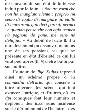
de nouveau de son état de faiblesse
induit par la faim : «
Son tre zorni che
non ho mangiato niente ; proprio mi
sento di voglia di mangiare un piatto
di maccaroni, quindeci para di pernici
: e quando penso che non agio neanco
nà pagnota de pane, me vene nò
deliquio.
» Au début de l'acte II, il a
manifestement pu assouvir au moins
une de ses passions, vu qu'il se
présente en état d'ébriété, ce qui lui
vaut peu après (II, 4) d'être battu par
son maître.
L'auteur de
Ilija Kuljaš
reprend
ainsi un schéma propre à la
commedia dell'arte
, qui consiste à
faire alterner des scènes qui font
avancer l'intrigue, et d'autres, où les
tipi
comiques font leur numéro et
déploient des
lazzi
sans incidence
sur le déroulement de l'histoire—des