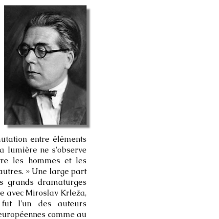
mutation entre éléments
la lumière ne s'observe
tre les hommes et les
autres. » Une large part
lus grands dramaturges
le avec Miroslav Krleža,
 fut l'un des auteurs
es européennes comme au