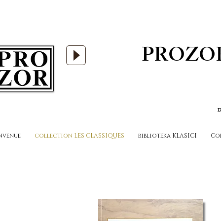
PROZO
D
nvenue
collection LES CLASSIQUES
biblioteka KLASICI
Co