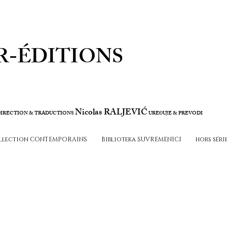
R-ÉDITIONS
Nicolas RALJEVIĆ
IRECTION & TRADUCTIONS
URE
UJE & PREVODI
Đ
llection CONTEMPORAINS
Biblioteka SUVREMENICI
hors séri