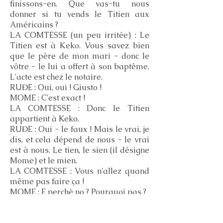
finissons-en. Que vas-tu nous
donner si tu vends le Titien aux
Américains ?
LA COMTESSE (un peu irritée) : Le
Titien est à Keko. Vous savez bien
que le père de mon mari - donc le
vôtre - le lui a offert à son baptême.
L'acte est chez le notaire.
RUĐE : Oui, oui ! Giusto !
MOME : C'est exact !
LA COMTESSE : Donc le Titien
appartient à Keko.
RUĐE : Oui - le faux ! Mais le vrai, je
dis, et cela dépend de nous - le vrai
est à nous. Le tien, le sien (il désigne
Mome) et le mien.
LA COMTESSE : Vous n'allez quand
même pas faire ça !
MOME : E perchè no ? Pourquoi pas ?
RUĐE : Si tu le vends pour un vrai
Titien, un authentique, alors, je dis,