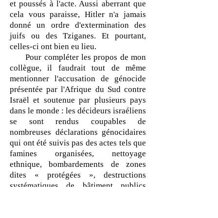
et poussés à l'acte. Aussi aberrant que
cela vous paraisse, Hitler n'a jamais
donné un ordre d'extermination des
juifs ou des Tziganes. Et pourtant,
celles-ci ont bien eu lieu.
Pour compléter les propos de mon
collègue, il faudrait tout de même
mentionner l'accusation de génocide
présentée par l'Afrique du Sud contre
Israël et soutenue par plusieurs pays
dans le monde : les décideurs israéliens
se sont rendus coupables de
nombreuses déclarations génocidaires
qui ont été suivis pas des actes tels que
famines organisées, nettoyage
ethnique, bombardements de zones
dites « protégées », destructions
systématiques de bâtiment publics
comme des hôpitaux ou des écoles et
d'habitations. Les Palestiniens sont
devenus aujourd'hui dans le discours