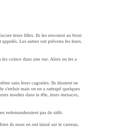
re leurs filles. Ils les envoient au front
ppelés. Les autres ont prévenu les leurs.
les coince dans une rue. Alors on les a
ême sans leurs cagoules. Ils disaient ne
 de s'enfuir mais on en a rattrapé quelques
 leurs insultes dans la tête, leurs menaces,
n'en redemanderaient pas de sitôt.
en ils nous en ont laissé sur le carreau,