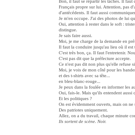
Bon, il faut se répartir les tâches. Il fa
Français propre sur lui. Attention, pas d
d'antécédents. Il faut aussi communiquer 
Je m'en occupe. J'ai des photos de lui qu
Oui, attention à rester dans le soft : tri
distingue.
Je sais faire aussi.
Moi, je me charge de la demande en pré
Il faut la conduire jusqu'au lieu où il es
C'est très bon, ça. Il faut l'entretenir. 
C'est pas dit que la préfecture accepte.
Ce n'est pas dit non plus qu'elle refuse s
Moi, je vois de mon côté pour les bander
et des t-shirts avec sa tête...
en bleu-blanc-rouge...
Je peux dans la foulée en informer les a
Oui, fais-le. Mais qu'ils entendent aussi
Et les politiques ?
On est évidemment ouverts, mais on ne s
Des patriotes uniquement.
Allez, on a du travail, chaque minute co
Ils sortent de scène. Noir.