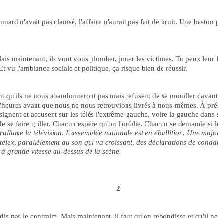
onnard n'avait pas clamsé, l'affaire n'aurait pas fait de bruit. Une baston 
s maintenant, ils vont vous plomber, jouer les victimes. Tu peux leur fai
Et vu l'ambiance sociale et politique, ça risque bien de réussir.
ent qu'ils ne nous abandonneront pas mais refusent de se mouiller davanta
d'heures avant que nous ne nous retrouvions livrés à nous-mêmes. À prés
désignent et accusent sur les télés l'extrême-gauche, voire la gauche dan
 se faire griller. Chacun espère qu'on l'oublie. Chacun se demande si les
allume la télévision. L'assemblée nationale est en ébullition. Une maj
élex, parallèlement au son qui va croissant, des déclarations de conda
t à grande vitesse au-dessus de la scène.
2
is pas le contraire. Mais maintenant, il faut qu'on rebondisse et qu'il ne