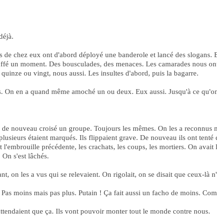
déjà.
de chez eux ont d'abord déployé une banderole et lancé des slogans. Enco
uffé un moment. Des bousculades, des menaces. Les camarades nous ont a
t quinze ou vingt, nous aussi. Les insultes d'abord, puis la bagarre.
més. On en a quand même amoché un ou deux. Eux aussi. Jusqu'à ce qu'on 
 a de nouveau croisé un groupe. Toujours les mêmes. On les a reconnus m
 plusieurs étaient marqués. Ils flippaient grave. De nouveau ils ont tenté
ait l'embrouille précédente, les crachats, les coups, les mortiers. On avait
. On s'est lâchés.
ant, on les a vus qui se relevaient. On rigolait, on se disait que ceux-là 
 Pas moins mais pas plus. Putain ! Ça fait aussi un facho de moins. Combi
n'attendaient que ça. Ils vont pouvoir monter tout le monde contre nous.