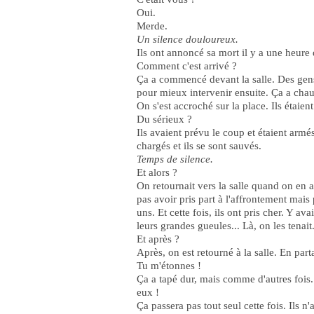
Oui.
Merde.
Un silence douloureux.
Ils ont annoncé sa mort il y a une heure 
Comment c'est arrivé ?
Ça a commencé devant la salle. Des gens 
pour mieux intervenir ensuite. Ça a cha
On s'est accroché sur la place. Ils étaien
Du sérieux ?
Ils avaient prévu le coup et étaient ar
chargés et ils se sont sauvés.
Temps de silence.
Et alors ?
On retournait vers la salle quand on en
pas avoir pris part à l'affrontement mais
uns. Et cette fois, ils ont pris cher. Y av
leurs grandes gueules... Là, on les tenait
Et après ?
Après, on est retourné à la salle. En part
Tu m'étonnes !
Ça a tapé dur, mais comme d'autres fois.
eux !
Ça passera pas tout seul cette fois. Ils 