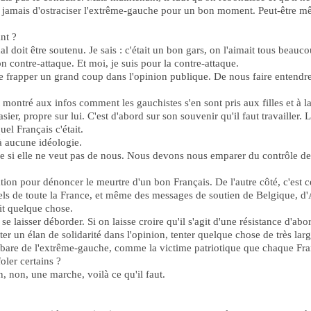
e jamais d'ostraciser l'extrême-gauche pour un bon moment. Peut-être m
nt ?
al doit être soutenu. Je sais : c'était un bon gars, on l'aimait tous beauco
 on contre-attaque. Et moi, je suis pour la contre-attaque.
 de frapper un grand coup dans l'opinion publique. De nous faire entendre
t montré aux infos comment les gauchistes s'en sont pris aux filles et à l
asier, propre sur lui. C'est d'abord sur son souvenir qu'il faut travailler.
el Français c'était.
é à aucune idéologie.
lle si elle ne veut pas de nous. Nous devons nous emparer du contrôle de 
on pour dénoncer le meurtre d'un bon Français. De l'autre côté, c'est ce 
els de toute la France, et même des messages de soutien de Belgique, d'
ait quelque chose.
e laisser déborder. Si on laisse croire qu'il s'agit d'une résistance d'ab
sciter un élan de solidarité dans l'opinion, tenter quelque chose de très 
rbare de l'extrême-gauche, comme la victime patriotique que chaque Franç
oler certains ?
, non, une marche, voilà ce qu'il faut.