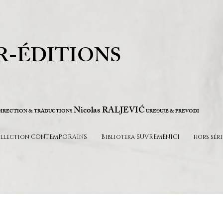
R-ÉDITIONS
Nicolas RALJEVIĆ
IRECTION & TRADUCTIONS
URE
UJE & PREVODI
Đ
llection CONTEMPORAINS
Biblioteka SUVREMENICI
hors séri