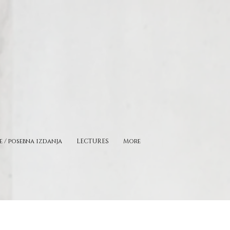
e / posebna izdanja
LECTURES
More