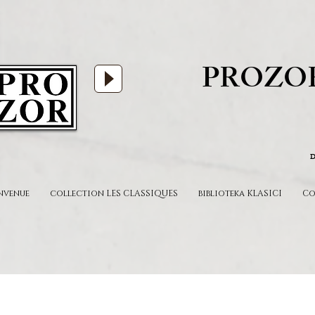
PROZO
D
nvenue
collection LES CLASSIQUES
biblioteka KLASICI
Co