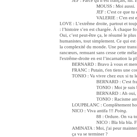
JEF : Parce qu'il est français, lui.
B
MOUSS : Moi aussi.
JEF : C'est ce que tu 
VALERIE : C'en est e
LOVE : L’extrême droite, partout et toujou
: l’histoire s’en est chargée. À chaque fo
Oui, c’est peut-être ça, le résumé le plus
humanistes, tout simplement. Ce qui est
la complexité du monde. Une peur transfo
rancœurs, remuant sans cesse cette mélass
l'extrême-droite en est l’incarnation la 
BERNARD : Bravo à vous et merc
FRANC : Putain, t'en tiens une cou
TONIO : Va vivre chez eux si tu l
BERNARD : C'est fra
TONIO : Moi je suis 
BERNARD : Ah oui, e
TONIO : Racisme ant
LOUPBLANC : Complètement hors-s
NICO : Viva antifa !!!
Poing
.
88 : Ordure. On va to
NICO : Bla bla bla. F
AMINATA : Moi, j'ai peur mainten
ça va se terminer ?