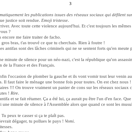
3
matiquement les publications issues des réseaux sociaux qui défilent sur
e justice soit rendue.
Emoji tristesse
.
arriver. Avec toute cette violence aujourd'hui. Et c'est toujours les mêmes
vous ?
s encore me faire traiter de facho.
ros bras, t'as trouvé ce que tu cherchais. Rien à foutre !
 antifas sont des lâches criminels qui ne se sentent forts qu'en meute 
e minute de silence pour un néo-nazi, c'est la république qu'on assassin
n de la France et des Français.
fin l'occasion de plomber la gauche et ils vont vomir tout leur venin au 
s. Il faut faire le ménage une bonne fois pour toutes. On est chez nous !
es !!! On trouve vraiment un panier de cons sur les réseaux sociaux ces
autes !
Rire
.
ifa et se fait rétamer. Ça a été lui, ça aurait pu être l'un d'en face. Que
ne minute de silence à l'Assemblée alors que quand ce sont les musulm
 Tu peux te casser si ça te plaît pas.
devrait dégager, tu pollues le pays !
Vomi
.
tesses.