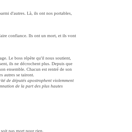
parmi d'autres. Là, ils ont nos portables,
re confiance. Ils ont un mort, et ils vont
ge. Le boss répète qu'il nous soutient,
ent, ils ne décrochent plus. Depuis que
s son ensemble. Chacun est rentré de son
 autres se tairont.
orité de députés apostrophent violemment
mnation de la part des plus hautes
 soit pas mort pour rien.