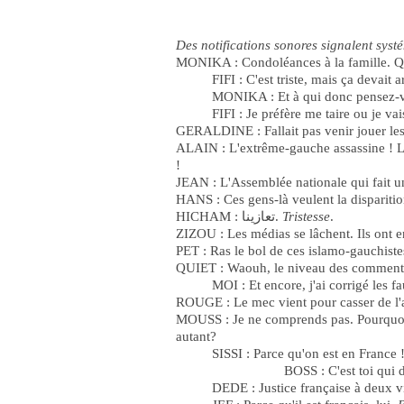
Des notifications sonores signalent systé
MONIKA : Condoléances à la famille. Qu
FIFI : C'est triste, mais ça devait 
MONIKA : Et à qui donc pensez-
FIFI : Je préfère me taire ou je vai
GERALDINE : Fallait pas venir jouer les g
ALAIN : L'extrême-gauche assassine ! Les
!
JEAN : L'Assemblée nationale qui fait un
HANS : Ces gens-là veulent la disparitio
HICHAM : تعازينا.
Tristesse
.
ZIZOU : Les médias se lâchent. Ils ont en
PET : Ras le bol de ces islamo-gauchiste
QUIET : Waouh, le niveau des commentair
MOI : Et encore, j'ai corrigé les f
ROUGE : Le mec vient pour casser de l'ant
MOUSS : Je ne comprends pas. Pourquoi u
autant?
SISSI : Parce qu'on est en France !
BOSS : C'est toi qui 
DEDE : Justice française à deux vi