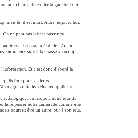
ême une chance de couler la gauche toute
up, mais là, il est mort. Alors, aujourd'hui,
. On ne peut pas laisser passer ça.
a banderole. Le copain était de l'Action
 Les journaleux sont à la chasse au scoop.
l'information. Et c'est donc d'abord la
qu'ils font pour les leurs.
Allemagne, d'Italie... Beaucoup disent
ord idéologique, on risque à notre tour de
large, faire passer notre camarade comme une
ais pourrait être un autre jour à son tour.