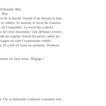
d'identité.
Rire
à.
Rire
t de la merde. Inutile d’en dresser la liste
la culture. Et surtout, le recul de l’amour.
e, de l’empathie. Le recul des valeurs
ur de vivre ensemble. Une défiance envers
 les esprits, remué les peurs, attisé les
isages en sont l’expression visible.
 pas. Et voilà où nous en sommes.
Tristesse.
 comme toi chez nous. Dégage !
ance. On se demande vraiment comment tout