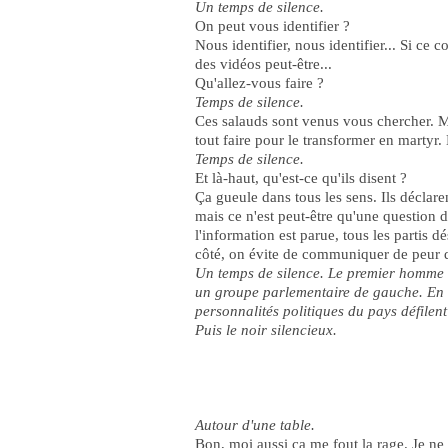
Un temps de silence.
On peut vous identifier ?
Nous identifier, nous identifier... Si ce c
des vidéos peut-être...
Qu'allez-vous faire ?
Temps de silence.
Ces salauds sont venus vous chercher. Mai
tout faire pour le transformer en martyr. 
Temps de silence.
Et là-haut, qu'est-ce qu'ils disent ?
Ça gueule dans tous les sens. Ils déclar
mais ce n'est peut-être qu'une question 
l'information est parue, tous les partis 
côté, on évite de communiquer de peur de
Un temps de silence. Le premier homme r
un groupe parlementaire de gauche. En t
personnalités politiques du pays défilen
Puis le noir silencieux.
Autour d'une table.
Bon, moi aussi ça me fout la rage. Je ne d