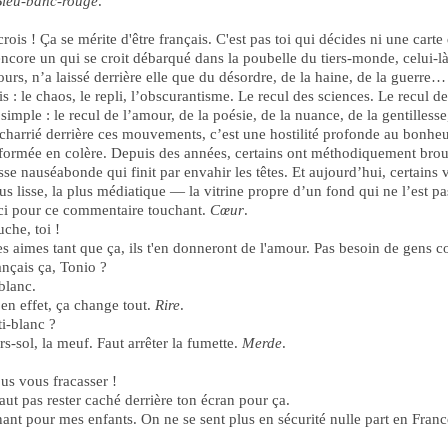
leu-banc-rouge
.
crois ! Ça se mérite d'être français. C'est pas toi qui décides ni une carte 
ncore un qui se croit débarqué dans la poubelle du tiers-monde, celui-l
rs, n’a laissé derrière elle que du désordre, de la haine, de la guerre… e
is : le chaos, le repli, l’obscurantisme. Le recul des sciences. Le recul de 
 simple : le recul de l’amour, de la poésie, de la nuance, de la gentilless
 charrié derrière ces mouvements, c’est une hostilité profonde au bonhe
rmée en colère. Depuis des années, certains ont méthodiquement brouillé
e nauséabonde qui finit par envahir les têtes. Et aujourd’hui, certains v
plus lisse, la plus médiatique — la vitrine propre d’un fond qui ne l’est
i pour ce commentaire touchant.
Cœur
.
che, toi !
es aimes tant que ça, ils t'en donneront de l'amour. Pas besoin de gens
nçais ça, Tonio ?
blanc.
n effet, ça change tout.
Rire
.
i-blanc ?
ol, la meuf. Faut arrêter la fumette.
Merde
.
us vous fracasser !
aut pas rester caché derrière ton écran pour ça.
ant pour mes enfants. On ne se sent plus en sécurité nulle part en Fr