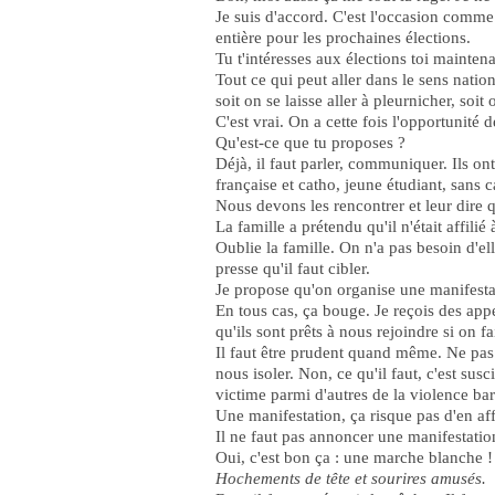
Je suis d'accord. C'est l'occasion comm
entière pour les prochaines élections.
Tu t'intéresses aux élections toi maintena
Tout ce qui peut aller dans le sens nation
soit on se laisse aller à pleurnicher, soit
C'est vrai. On a cette fois l'opportunité
Qu'est-ce que tu proposes ?
Déjà, il faut parler, communiquer. Ils on
française et catho, jeune étudiant, sans c
Nous devons les rencontrer et leur dire qu
La famille a prétendu qu'il n'était affili
Oublie la famille. On n'a pas besoin d'e
presse qu'il faut cibler.
Je propose qu'on organise une manifestati
En tous cas, ça bouge. Je reçois des app
qu'ils sont prêts à nous rejoindre si on f
Il faut être prudent quand même. Ne pas s
nous isoler. Non, ce qu'il faut, c'est su
victime parmi d'autres de la violence ba
Une manifestation, ça risque pas d'en aff
Il ne faut pas annoncer une manifestation
Oui, c'est bon ça : une marche blanche !
Hochements de tête et sourires amusés.