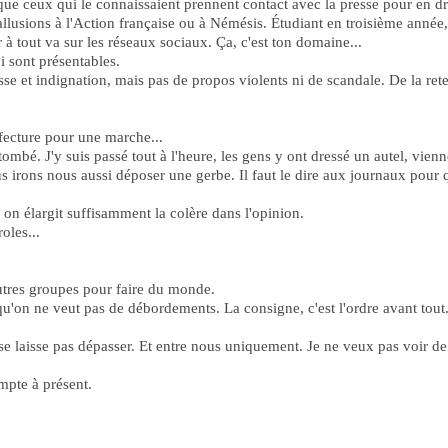
ut que ceux qui le connaissaient prennent contact avec la presse pour en dr
'allusions à l'Action française ou à Némésis. Étudiant en troisième anné
à tout va sur les réseaux sociaux. Ça, c'est ton domaine...
i sont présentables.
stesse et indignation, mais pas de propos violents ni de scandale. De la rete
fecture pour une marche...
t tombé. J'y suis passé tout à l'heure, les gens y ont dressé un autel, vien
Nous irons nous aussi déposer une gerbe. Il faut le dire aux journaux pour 
i on élargit suffisamment la colère dans l'opinion.
oles...
utres groupes pour faire du monde.
 qu'on ne veut pas de débordements. La consigne, c'est l'ordre avant tout
e laisse pas dépasser. Et entre nous uniquement. Je ne veux pas voir de
mpte à présent.