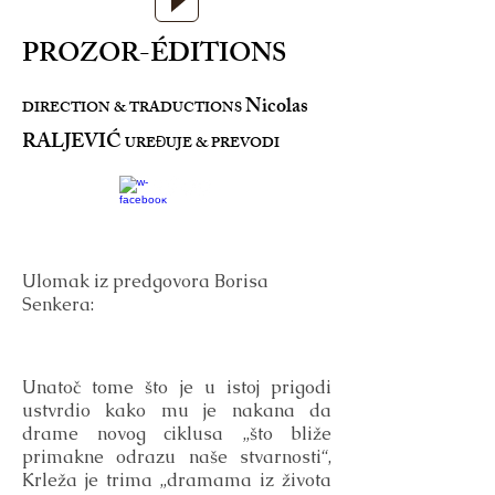
PROZOR-ÉDITIONS
Nicolas
DIRECTION & TRADUCTIONS
RALJEVIĆ
URE
UJE & PREVODI
Đ
Ulomak iz predgovora Borisa
Senkera:
Unatoč tome što je u istoj prigodi
ustvrdio kako mu je nakana da
drame novog ciklusa „što bliže
primakne odrazu naše stvarnosti“,
Krleža je trima „dramama iz života