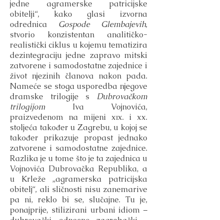
jedne agramerske patricijske
obitelji“, kako glasi izvorna
odrednica
Gospode Glembajevih
,
stvorio konzistentan analitičko-
realistički ciklus u kojemu tematizira
dezintegraciju jedne zapravo mitski
zatvorene i samodostatne zajednice i
život njezinih članova nakon pada.
Nameće se stoga usporedba njegove
dramske trilogije s
Dubrovačkom
trilogijom
Iva Vojnovića,
praizvedenom na mijeni xɪx. i xx.
stoljeća također u Zagrebu, u kojoj se
također prikazuje propast jednako
zatvorene i samodostatne zajednice.
Razlika je u tome što je ta zajednica u
Vojnovića Dubrovačka Republika, a
u Krleže „agramerska patricijska
obitelj“, ali sličnosti nisu zanemarive
pa ni, reklo bi se, slučajne. Tu je,
ponajprije, stilizirani urbani idiom –