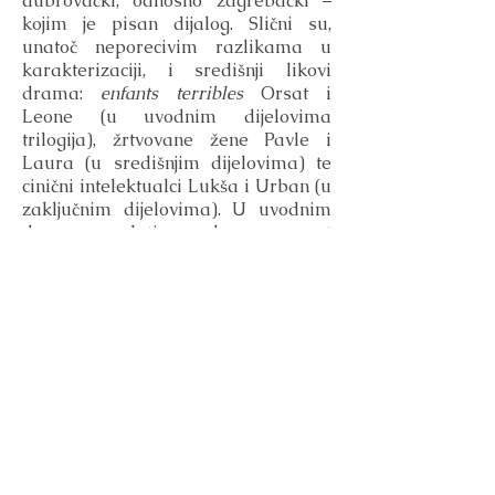
dubrovački, odnosno zagrebački –
kojim je pisan dijalog. Slični su,
unatoč neporecivim razlikama u
karakterizaciji, i središnji likovi
drama:
enfants terribles
­Orsat i
Leone (u uvodnim dijelovima
trilogija), žrtvovane žene Pavle i
Laura (u središnjim dijelovima) te
cinični intelektualci Lukša i Urban (u
zaključnim dijelovima). U uvodnim
dramama sluti se skora propast
zajednice, ali se bar dio njezinih
članova ponaša kao da se ona ipak
može spriječiti ili odgoditi. U
središnjim se dramama s mukom
održava nekadašnja društvena
forma. U završnim dramama,
zapravo oporim komedijama,
kraljuju promiskuitet, kič i žudnja za
snom i smrti. Sve to daje temelja
pretpostavci da je Krleža svojim
kritičkim tekstovima polemički