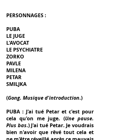
PERSONNAGES :
PUBA
LE JUGE
L'AVOCAT
LE PSYCHIATRE
ZORKO
PAVLE
MILENA
PETAR
SMILJKA
(
Gong. Musique d'introduction
.)
PUBA : J'ai tué Petar et c'est pour
cela qu'on me juge. (
Une pause.
Plus bas
.) J'ai tué Petar. Je voudrais
bien n'avoir que rêvé tout cela et
ne m'être réveillé après ce mauvais