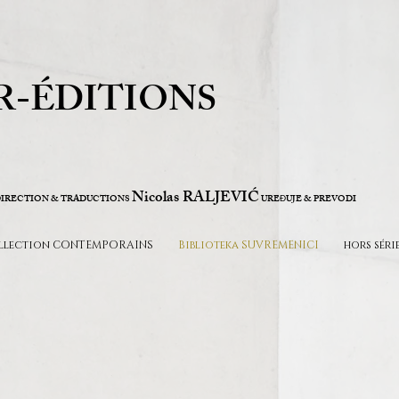
R-ÉDITIONS
Nicolas RALJEVIĆ
IRECTION & TRADUCTIONS
URE
UJE & PREVODI
Đ
llection CONTEMPORAINS
Biblioteka SUVREMENICI
hors séri