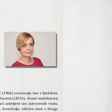
ić (1966) suočavaju nas s ljudskim
mornici
(2016), drami nadahnutoj
ći ambijent iza zatvorenih vrata,
, komičnija, otkriva nam s druge