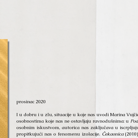
prosinac 2020
I u dobru i u zlu, situacije u koje nas uvodi Marina Vujč
osobnostima koje nas ne ostavljaju ravnodušnima: u
Pod
osobnim iskustvom, autorica nas zaključava u iscrpljuju
propitkujući nas o fenomenu izolacije.
Čekaonica
(2010)