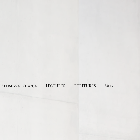
e / posebna izdanja
LECTURES
ECRITURES
More