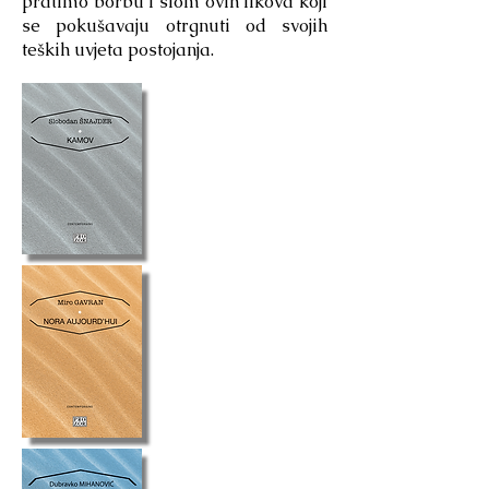
pratimo borbu i slom ovih likova koji
se pokušavaju otrgnuti od svojih
teških uvjeta postojanja.