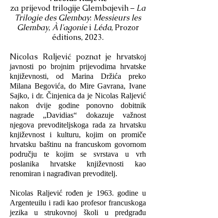
za prijevod trilogije Glembajevih –
La
Trilogie des Glembay
:
Messieurs les
Glembay
,
À l'agonie
i
Léda
, Prozor
éditions, 2023.
Nicolas Raljević poznat je hr
vatskoj
javnosti po brojnim prijevodima hrvatske
književnosti, od Marina Držića preko
Milana Begovića, do Mire Gavrana, Ivane
Sajko, i dr. Činjenica da je Nicolas Raljević
nakon dvije godine ponovno dobitnik
nagrade „Davidias“ dokazuje važnost
njegova prevoditeljskoga rada za hrvatsku
književnost i kulturu, kojim on promiče
hrvatsku baštinu na francuskom govornom
području te kojim se svrstava u vrh
poslanika hrvatske književnosti kao
renomiran i nagrađivan prevoditelj.
Nicolas Raljević rođen je 1963. godine u
Argenteuilu i radi kao profesor francuskoga
jezika u strukovnoj školi u predgrađu