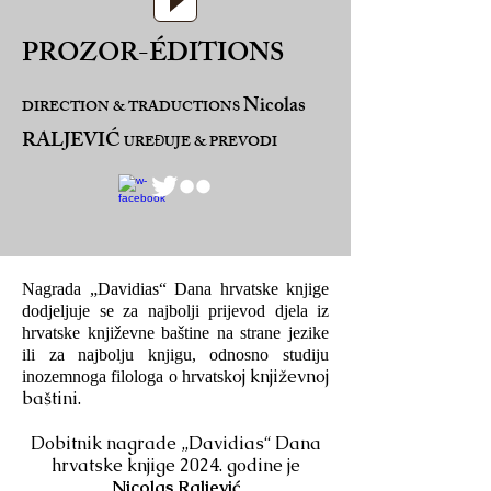
PROZOR-ÉDITIONS
Nicolas
DIRECTION & TRADUCTIONS
RALJEVIĆ
URE
UJE & PREVODI
Đ
Nagrada „Davidias“ Dana hrvatske knjige
dodjeljuje se za najbolji prijevod djela iz
hrvatske književne baštine na strane jezike
ili za najbolju knjigu, odnosno studiju
oj književnoj
inozemnoga filologa o hrvatsk
baštini.
Dobitnik nagrade „Davidias“ Dana
hrvatske knjige 2024. godine je
Nicolas Raljević