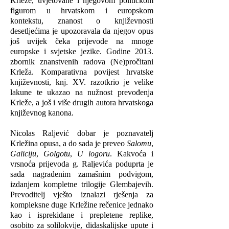
Krleže, uvjetovane i njegovom političkom
figurom u hrvatskom i europskom
kontekstu, znanost o književnosti
desetljećima je upozoravala da njegov opus
još uvijek čeka prijevode na mnoge
europske i svjetske jezike. Godine 2013.
zbornik znanstvenih radova (Ne)pročitani
Krleža. Komparativna povijest hrvatske
književnosti, knj. XV. razotkrio je velike
lakune te ukazao na nužnost prevođenja
Krleže, a još i više drugih autora hrvatskoga
književnog kanona.
Nicolas Raljević dobar je poznavatelj
Krležina opusa, a do sada je preveo
Salomu
,
Galiciju
,
Golgotu
,
U logoru
. Kakvoća i
vrsnoća prijevoda g. Raljevića poduprta je
sada nagrađenim zamašnim podvigom,
izdanjem kompletne trilogije Glembajevih.
Prevoditelj vješto iznalazi rješenja za
kompleksne duge Krležine rečenice jednako
kao i isprekidane i prepletene replike,
osobito za solilokvije, didaskalijske upute i