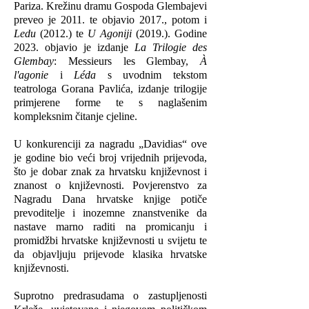
Pariza. Krežinu dramu Gospoda Glembajevi
preveo je 2011. te objavio 2017., potom i
Ledu
(2012.) te
U Agoniji
(2019.). Godine
2023. objavio je izdanje
La Trilogie des
Glembay
: Messieurs les Glembay,
À
l'agonie
i
Léda
s uvodnim tekstom
teatrologa Gorana Pavlića, izdanje trilogije
primjerene forme te s naglašenim
kompleksnim čitanje cjeline.
U konkurenciji za nagradu „Davidias“ ove
je godine bio veći broj vrijednih prijevoda,
što je dobar znak za hrvatsku književnost i
znanost o književnosti. Povjerenstvo za
Nagradu Dana hrvatske knjige potiče
prevoditelje i inozemne znanstvenike da
nastave marno raditi na promicanju i
promidžbi hrvatske književnosti u svijetu te
da objavljuju prijevode klasika hrvatske
književnosti.
Suprotno predrasudama o zastupljenosti