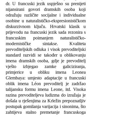
dr. U francuski jezik uspješno su prenijeti
nijansirani govori dramskih osoba koji
odražuju različite socijalne i individualne
osobine u naturalističko-ekspresionističkom
diskurzivnom ključu. Hrvatski klasik u
prijevodu na francuski jezik sada rezonira s
francuskim poimanjem naturalističko-
modernističke sintakse. Kvaliteta
prevoditeljskih odluka i visok prevoditeljski
standard razvidi se također u oblikovanju
imena dramskih osoba, gdje je prevoditelj
vješto izbjegao zamke galiciziranja,
primjerice u obliku imena Leonea
Glembaya: umjesto adaptacije u francuski
oblik imena Léon prevoditelj je zadržao
talijansku formu imena Leone, itd. Visoka
razina prevoditeljeva ludizma do izražaja je
došala u rješenjima za Krležin prepoznatljiv
postupak gomilanja varijacija i sinonima, što
zahtijeva stalno premetanje francuskoga
leksika. Osobito je vješta i grafička odluka
da Krležine izvorno francuske fraze budu