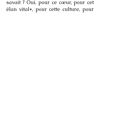
savait ? Oui, pour ce cœur, pour cet
élan vital*, pour cette culture, pour
cette jeunesse, mon cher, trois étages
? Et que sont trois étages pour tout
cela ?
LEONE : il regarde longuement son
père. D'un ton calme et triste : Entre
nous, cela a toujours été ainsi dès
l'origine ! Depuis le premier jour, tout
ce qui t'appartenait, pour autant que
je me rappelle, m'était étranger : tes
savons, ton eau de Cologne anglaise,
ton tabac, tes parfums ! Quand tu me
caressais les cheveux, j'avais
toujours peur que tes ongles me
déchirent ! Tout ton corps se tenait
entre nous deux comme un mur !
Déjà enfant, tu me choquais avec ton
monocle et je n'ai jamais pu
comprendre pourquoi tu portes à