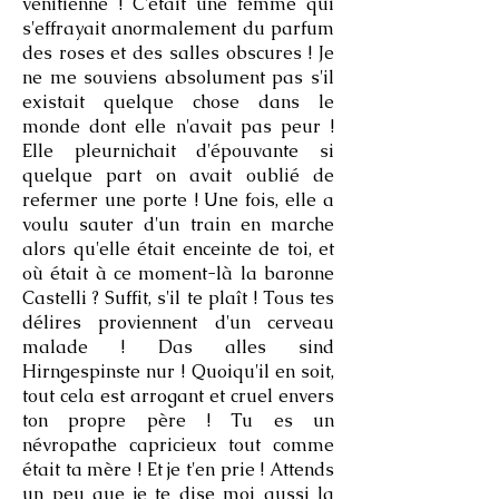
vénitienne ! C'était une femme qui
s'effrayait anormalement du parfum
des roses et des salles obscures ! Je
ne me souviens absolument pas s'il
existait quelque chose dans le
monde dont elle n'avait pas peur !
Elle pleurnichait d'épouvante si
quelque part on avait oublié de
refermer une porte ! Une fois, elle a
voulu sauter d'un train en marche
alors qu'elle était enceinte de toi, et
où était à ce moment-là la baronne
Castelli ? Suffit, s'il te plaît ! Tous tes
délires proviennent d'un cerveau
malade ! Das alles sind
Hirngespinste nur ! Quoiqu'il en soit,
tout cela est arrogant et cruel envers
ton propre père ! Tu es un
névropathe capricieux tout comme
était ta mère ! Et je t'en prie ! Attends
un peu que je te dise moi aussi la