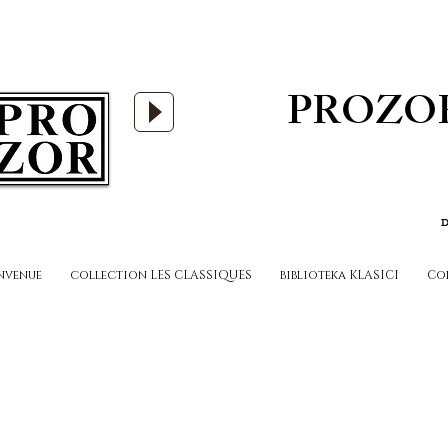
PROZO
D
nvenue
collection LES CLASSIQUES
biblioteka KLASICI
Co