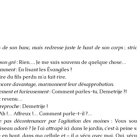
 de son banc, mais redresse juste le haut de son corps
;
stri
son gré
: Rien…. Je me suis souvenu de quelque chose…
emment
: En lisant les Évangiles ?
ire du fils perdu m'a fait rire.
t encore davantage, marmonnent leur désapprobation
.
ement et furieusement
: Comment parles-tu, Demetrije ?!
st revenu…
 reproche
: Demetrije !
 Ah !… Affreux !… Comment parle-t-il ?…
se pas décontenancer par l'agitation des moines
: Vous sou
seau adoré ? Je l'ai attrapé ici dans le jardin, c'est à peine 
en haut, dans ma cellule et – il a vécu avec moi. Oui, vécu