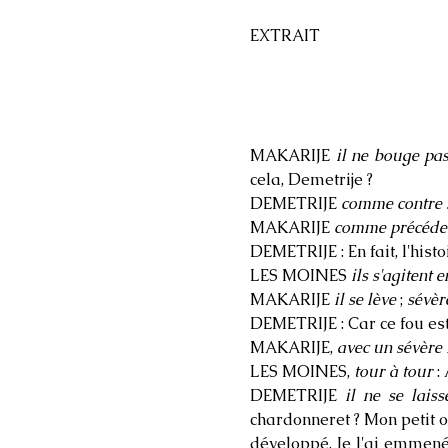
EXTRAIT
MAKARIJE
il ne bouge pas
cela, Demetrije ?
DEMETRIJE
comme contre 
MAKARIJE
comme précéd
DEMETRIJE : En fait, l'histo
LES MOINES
ils s'agiten
MAKARIJE
il se lève
;
sévèr
DEMETRIJE : Car ce fou e
MAKARIJE,
avec un sévère
LES MOINES,
tour à tour
:
DEMETRIJE
il ne se lais
chardonneret ? Mon petit oi
développé. Je l'ai emmené 