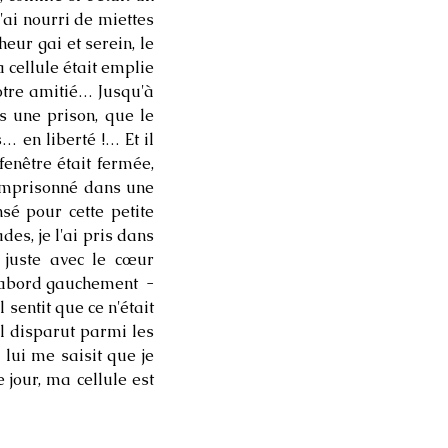
'ai nourri de miettes
eur gai et serein, le
 cellule était emplie
notre amitié… Jusqu'à
s une prison, que le
… en liberté !… Et il
 fenêtre était fermée,
i emprisonné dans une
sé pour cette petite
es, je l'ai pris dans
 juste avec le cœur
 d'abord gauchement -
sentit que ce n'était
il disparut parmi les
 lui me saisit que je
 jour, ma cellule est