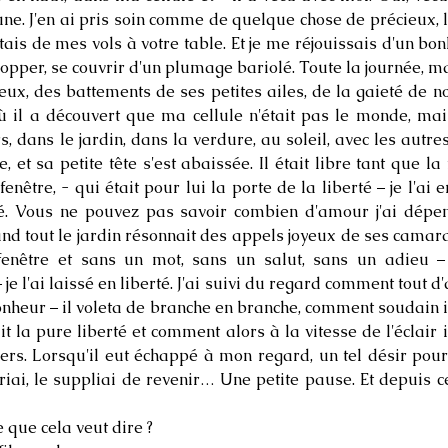
ne. J'en ai pris soin comme de quelque chose de précieux, l
tais de mes vols à votre table. Et je me réjouissais d'un bonh
lopper, se couvrir d'un plumage bariolé. Toute la journée, ma
eux, des battements de ses petites ailes, de la gaieté de 
ù il a découvert que ma cellule n'était pas le monde, mai
, dans le jardin, dans la verdure, au soleil, avec les autres
ce, et sa petite tête s'est abaissée. Il était libre tant que la
fenêtre, - qui était pour lui la porte de la liberté – je l'a
é. Vous ne pouvez pas savoir combien d'amour j'ai dépen
d tout le jardin résonnait des appels joyeux de ses camarad
fenêtre et sans un mot, sans un salut, sans un adieu –
e l'ai laissé en liberté. J'ai suivi du regard comment tout
heur – il voleta de branche en branche, comment soudain il 
ait la pure liberté et comment alors à la vitesse de l'éclair 
iers. Lorsqu'il eut échappé à mon regard, un tel désir pour
 priai, le suppliai de revenir… Une petite pause. Et depuis ce
 que cela veut dire ?