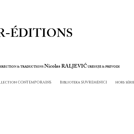
R-ÉDITIONS
Nicolas RALJEVIĆ
IRECTION & TRADUCTIONS
URE
UJE & PREVODI
Đ
llection CONTEMPORAINS
Biblioteka SUVREMENICI
hors séri