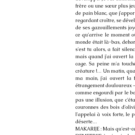
frère ou une sœur plus jeu
de pain blanc, que j'appor
regardant croître, se déve
de ses gazouillements joy
ce qu'arrive le moment o
monde était là-bas, dehors
s'est tu alors, a fait silen
mais quand j'ai ouvert la 
cage. Sa peine m'a touch
créature !… Un matin, quan
ma main, j'ai ouvert la 
étrangement douloureux – j
comme engourdi par le bon
pas une illusion, que c'ét
couronnes des bois d'oliv
l'appelai à voix forte, le
déserte…
MAKARIJE : Mais qu'est-ce