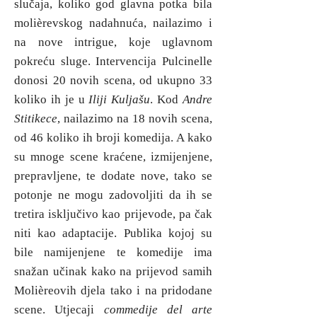
slučaja, koliko god glavna potka bila
molièrevskog nadahnuća, nailazimo i
na nove intrigue, koje uglavnom
pokreću sluge. Intervencija Pulcinelle
donosi 20 novih scena, od ukupno 33
koliko ih je u
Iliji Kuljašu
. Kod
Andre
Stitikece
, nailazimo na 18 novih scena,
od 46 koliko ih broji komedija. A kako
su mnoge scene kraćene, izmijenjene,
prepravljene, te dodate nove, tako se
potonje ne mogu zadovoljiti da ih se
tretira isključivo kao prijevode, pa čak
niti kao adaptacije. Publika kojoj su
bile namijenjene te komedije ima
snažan učinak kako na prijevod samih
Molièreovih djela tako i na pridodane
scene. Utjecaji
commedije del arte