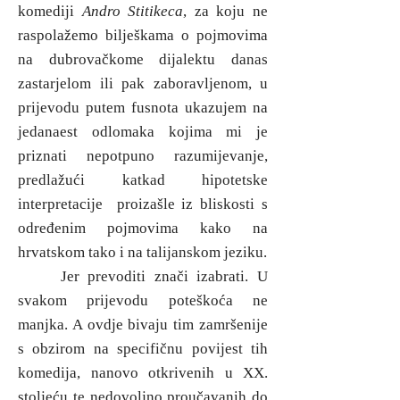
komediji
Andro Stitikeca
, za koju ne
raspolažemo bilješkama o pojmovima
na dubrovačkome dijalektu danas
zastarjelom ili pak zaboravljenom, u
prijevodu putem fusnota ukazujem na
jedanaest odlomaka kojima mi je
priznati nepotpuno razumijevanje,
predlažući katkad hipotetske
interpretacije proizašle iz bliskosti s
određenim pojmovima kako na
hrvatskom tako i na talijanskom jeziku.
Jer prevoditi znači izabrati. U
svakom prijevodu poteškoća ne
manjka. A ovdje bivaju tim zamršenije
s obzirom na specifičnu povijest tih
komedija, nanovo otkrivenih u XX.
stoljeću te nedovoljno proučavanih do