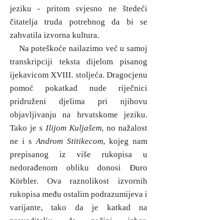
jeziku - pritom svjesno ne štedeći
čitatelja truda potrebnog da bi se
zahvatila izvorna kultura.
Na poteškoće nailazimo već u samoj
transkripciji teksta dijelom pisanog
ijekavicom XVIII. stoljeća. Dragocjenu
pomoć pokatkad nude riječnici
pridruženi djelima pri njihovu
objavljivanju na hrvatskome jeziku.
Tako je s
Ilijom Kuljašem
, no nažalost
ne i s
Androm Stitikecom
, kojeg nam
prepisanog iz više rukopisa u
nedorađenom obliku donosi Đuro
Körbler. Ova raznolikost izvornih
rukopisa među ostalim podrazumijeva i
varijante, tako da je katkad na