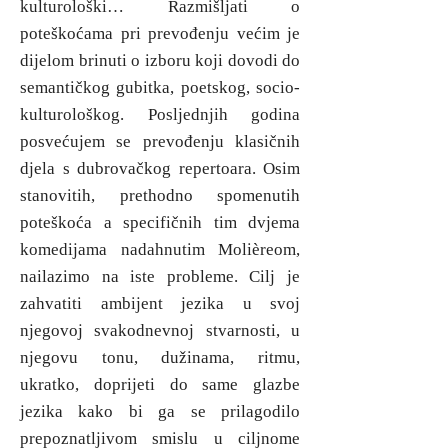
kulturološki… Razmišljati o
poteškoćama pri prevođenju većim je
dijelom brinuti o izboru koji dovodi do
semantičkog gubitka, poetskog, socio-
kulturološkog. Posljednjih godina
posvećujem se prevođenju klasičnih
djela s dubrovačkog repertoara. Osim
stanovitih, prethodno spomenutih
poteškoća a specifičnih tim dvjema
komedijama nadahnutim Molièreom,
nailazimo na iste probleme. Cilj je
zahvatiti ambijent jezika u svoj
njegovoj svakodnevnoj stvarnosti, u
njegovu tonu, dužinama, ritmu,
ukratko, doprijeti do same glazbe
jezika kako bi ga se prilagodilo
prepoznatljivom smislu u ciljnome