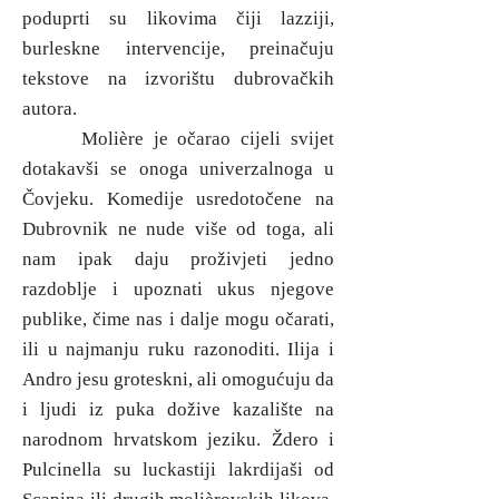
poduprti su likovima čiji lazziji,
burleskne intervencije, preinačuju
tekstove na izvorištu dubrovačkih
autora.
Molière je očarao cijeli svijet
dotakavši se onoga univerzalnoga u
Čovjeku. Komedije usredotočene na
Dubrovnik ne nude više od toga, ali
nam ipak daju proživjeti jedno
razdoblje i upoznati ukus njegove
publike, čime nas i dalje mogu očarati,
ili u najmanju ruku razonoditi. Ilija i
Andro jesu groteskni, ali omogućuju da
i ljudi iz puka dožive kazalište na
narodnom hrvatskom jeziku. Ždero i
Pulcinella su luckastiji lakrdijaši od