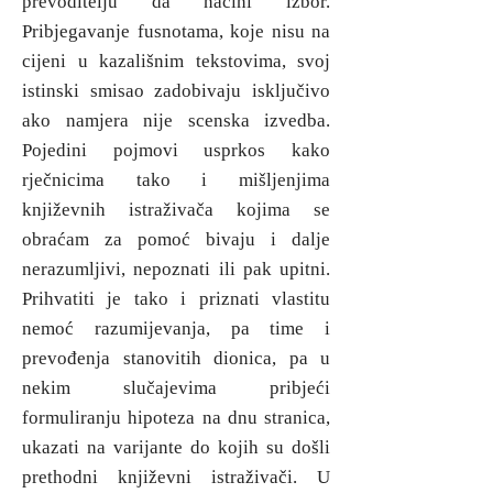
prevoditelju da načini izbor.
Pribjegavanje fusnotama, koje nisu na
cijeni u kazališnim tekstovima, svoj
istinski smisao zadobivaju isključivo
ako namjera nije scenska izvedba.
Pojedini pojmovi usprkos kako
rječnicima tako i mišljenjima
književnih istraživača kojima se
obraćam za pomoć bivaju i dalje
nerazumljivi, nepoznati ili pak upitni.
Prihvatiti je tako i priznati vlastitu
nemoć razumijevanja, pa time i
prevođenja stanovitih dionica, pa u
nekim slučajevima pribjeći
formuliranju hipoteza na dnu stranica,
ukazati na varijante do kojih su došli
prethodni književni istraživači. U