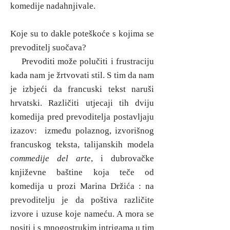
komedije nadahnjivale.
Koje su to dakle poteškoće s kojima se
prevoditelj suočava?
Prevoditi može polučiti i frustraciju
kada nam je žrtvovati stil. S tim da nam
je izbjeći da francuski tekst naruši
hrvatski. Različiti utjecaji tih dviju
komedija pred prevoditelja postavljaju
izazov: između polaznog, izvorišnog
francuskog teksta, talijanskih modela
commedije del arte
, i dubrovačke
književne baštine koja teče od
komedija u prozi Marina Držića : na
prevoditelju je da poštiva različite
izvore i uzuse koje nameću. A mora se
nositi i s mnogostrukim intrigama u tim