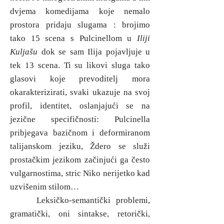
dvjema komedijama koje nemalo
prostora pridaju slugama : brojimo
tako 15 scena s Pulcinellom u
Iliji
Kuljašu
dok se sam Ilija pojavljuje u
tek 13 scena. Ti su likovi sluga tako
glasovi koje prevoditelj mora
okarakterizirati, svaki ukazuje na svoj
profil, identitet, oslanjajući se na
jezične specifičnosti: Pulcinella
pribjegava bazičnom i deformiranom
talijanskom jeziku, Ždero se služi
prostačkim jezikom začinjući ga često
vulgarnostima, stric Niko nerijetko kad
uzvišenim stilom…
Leksičko-semantički problemi,
gramatički, oni sintakse, retorički,