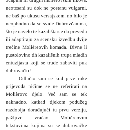
Scapina ili drugih molièrovskih likova,
neotesani su dok ne postanu vulgarni,
ne baš po ukusu versajskom, no bilo je
neophodno da se svide Dubrovčanima,
što je navelo te kazalištarce da prevedu
ili adaptiraju za scensku izvedbu dvije
trećine Molièreovih komada. Divne li
pustolovine tih kazališnih trupa mladih
entuzijasta koji se trude zabaviti puk
dubrovački!
Odlučio sam se kod prve ruke
prijevoda ničime se ne referirati na
Molièrovo djelo. Već sam se tek
naknadno, katkad tijekom podužeg
razdoblja dorađujući tu prvu verziju,
pažljivo vraćao Molièreovim
tekstovima kojima su se dubrovačke