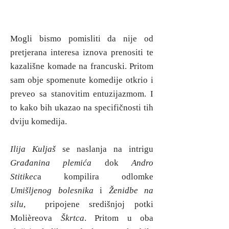
Mogli bismo pomisliti da nije od
pretjerana interesa iznova prenositi te
kazališne komade na francuski. Pritom
sam obje spomenute komedije otkrio i
preveo sa stanovitim entuzijazmom. I
to kako bih ukazao na specifičnosti tih
dviju komedija.
Ilija Kuljaš
se naslanja na intrigu
Građanina plemića
dok
Andro
Stitikec
a kompilira odlomke
Umišljenog bolesnika
i
Ženidbe na
silu
, pripojene središnjoj potki
Molièreova
Škrtca
. Pritom u oba