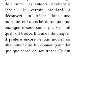
de Plaute ; les enfants l'étudient à
l'école. Un certain vieillard a
découvert un trésor dans une
marmite et l'a caché dans quelque
encoignure sous son foyer, - et tait
qu'il l'ait trouvé. Il a une fille unique ;
il préfère encore ne pas marier sa
fille plutôt que lui donner pour dot
quelque chose de son trésor. Ce qui
va advenir de lui et de son trésor, la
comédie vous l'expliquera.
Or, ne vous l'ai-je pas dit : quand
la nymphe a aperçu un satyre,
comme moi, elle s'est enfuie, et ne
s'est toujours pas arrêtée. Les
Niarniasses voulaient qu'elle dise
au moins deux vers, et moi aussi je
le voulais, mais comme les