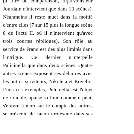
(à titre de comparaison, Ilija/Monsieur
Jourdain n'intervient que dans 13 scènes).
Néanmoins il reste muet dans la moitié
d'entre elles (7 sur 15 plus la longue scène
8 de l'acte II, où il n'intervient qu'avec
trois courtes répliques). Son rôle au
service de Frano est des plus limités dans
l'intrigue. Ce dernier n'interpelle
Pulicinella que dans deux scènes. Quatre
autres scènes exposent ses déboires avec
les autres serviteurs, Nikoleta et Koveljo.
Dans ces exemples, Pulcinella est l'objet
de ridicule, apaise sa faim comme il peut,
s'enivre à mort sur le compte des autres,
se présente de façon grotesque dans ses
propos et ses situations. Enfin, on le
retrouve dans la scène 8 de l'acte III,