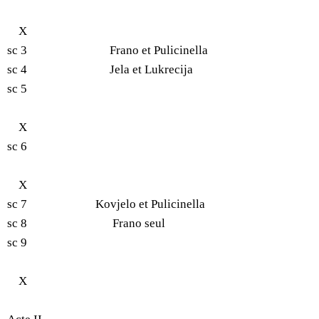
X
sc 3 Frano et Pulicinella
sc 4 Jela et Lukrecija
sc 5
X
sc 6
X
sc 7 Kovjelo et Pulicinella
sc 8 Frano seul
sc 9
X