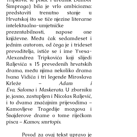
Šimpraga) bila je vrlo ambiciozna:
predstaviti trenutno stanje u
Hrvatskoj što se tiče njezine literarne
intelektualno-umjetničke
prezentabilnosti, napose one
književne. Među čak sedamdeset i
jednim autorom, od čega je i trideset
prevoditelja, ističe se i ime Yvesa-
Alexandrea Tripkovića koji slijedi
Raljevića s 15 prevedenih hrvatskih
drama, među njima nekoliko drama
Ivana Vidića i tri legende Miroslava
Krleže –
Adam i
Eva
,
Saloma
i
Maskerata
. U zborniku
je, jasno, zastupljen i Nicolas Raljević,
i to dvama značajnim prijevodima –
Kamovljeve Tragedije mozgova i
Šnajderove drame o tome riječkom
piscu –
Kamov, smrtopis
.
Povod za ovaj tekst upravo je