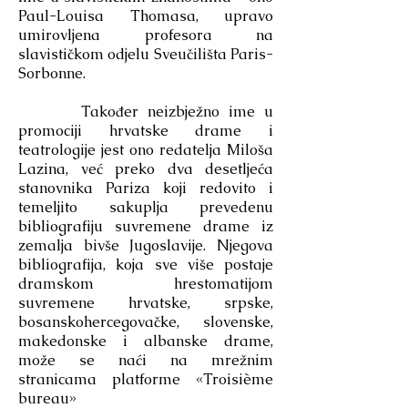
Paul-Louisa Thomasa, upravo
umirovljena profesora na
slavističkom odjelu Sveučilišta Paris-
Sorbonne.
Također neizbježno ime u
promociji hrvatske drame i
teatrologije jest ono redatelja Miloša
Lazina, već preko dva desetljeća
stanovnika Pariza koji redovito i
temeljito sakuplja prevedenu
bibliografiju suvremene drame iz
zemalja bivše Jugoslavije. Njegova
bibliografija, koja sve više postaje
dramskom hrestomatijom
suvremene hrvatske, srpske,
bosanskohercegovačke, slovenske,
makedonske i albanske drame,
može se naći na mrežnim
stranicama platforme «Troisième
bureau»