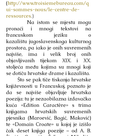
(
http://www.troisiemebureau.com/q
ui-sommes-nous/le-centre-de-
ressources
.)
Na istom se mjestu mogu
pronaći i mnogi tekstovi na
francuskom jeziku o
kazalištu jugoslavenskoga kulturnog
prostora, pa iako je onih suvremenih
najviše, ima i velik broj onih
objavljivanih tijekom XIX. i XX.
stoljeća među kojima su mnogi koji
se dotiču hrvatske drame i kazališta.
Što se pak tiče tiskanja hrvatske
književnosti u Francuskoj, poznato je
da se najviše objavljuje hrvatska
poezija: tu je nezaobilazna izdavačka
kuća «Edition Caractère» s trima
knjigama hrvatskih suvremenih
pjesnika (Maroević, Bagić, Maković)
te «Domain Croate» u kojoj je izišlo
čak deset knjiga poezije – od A. B.