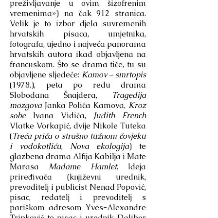
preživljavanje u ovim šizofrenim
vremenima») na čak 912 stranica.
Velik je to izbor djela suvremenih
hrvatskih pisaca, umjetnika,
fotografa, ujedno i najveća panorama
hrvatskih autora ikad objavljena na
francuskom. Što se drama tiče, tu su
objavljene sljedeće:
Kamov – smrtopis
(1978.), peta po redu drama
Slobodana Šnajdera,
Tragedija
mozgova
Janka Polića Kamova,
Kroz
sobe
Ivana Vidića,
Judith French
Vlatke Vorkapić, dvije Nikole Tuteka
(
Treća priča o strašno tužnom čovjeku
i vodokotliću
,
Nova ekologija
) te
glazbena drama Alfija Kabilja i Mate
Marasa
Madame Hamlet
. Ideja
priređivača (književni urednik,
prevoditelj i publicist Nenad Popović,
pisac, redatelj i prevoditelj s
pariškom adresom Yves-Alexandre
Tripković te pisac i urednik Dalibor