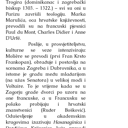
Trogira (dominikanac i zagrebački
biskup 1303. – 1322.) – svi su oni u
Parizu završili teologiju. Marka
Marulića, oca hrvatske književnosti,
prevodili su na francuski pjesnici
Paul du Mont, Charles Didier i Anne
D'Urfé.
Poslije, u prosvjetiteljstvu,
kulturne se veze intenziviraju:
Molière se prevodi (prvi Fran Krsto
Frankopan), obrađuje i postavlja na
scenama Zagreba i Dubrovnika, a u
istome je gradu među mlađarijom
(na užas Senatora) u velikoj modi i
Voltaire. To je vrijeme kada se u
Zagorju grade dvorci po uzoru na
one francuske, a u Francusku se
polako probijaju i hrvatski
znanstvenici (Ruđer Bošković).
Oduševljenje u akademskim
krugovima izazivaju
Hasanaginica
i