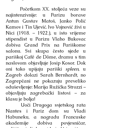
Početkom XX. stoljeća veze su
najintenzivnije: u Parizu borave
Antun Gustav Matoš, Janko Polić
Kamov i Tin Ujević. Ivo Vojnović živi u
Nici (1918. – 1922.), u isto vrijeme
stipendist u Parizu Vlaho Bukovac
dobiva Grand Prix na Pariškome
salonu. Svi skupa često sjede u
pariškoj Café de Dôme, dramu s tim
naslovom objavljuje Josip Kosor. Dok
oni tako upijaju pariški
spleen
, u
Zagreb dolazi Sarah Bernhardt, no
Zagrepčani ne pokazuju preveliko
oduševljenje: Marija Ružička Strozzi –
objavljuju zagrebački listovi – za
klasu je bolja!
Uoči Drugoga svjetskog rata
Nantes i Pariz dom su Vladi
Habuneku, a nagradu Francuske
akademije dobiva povjesničar,