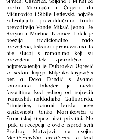
Šimića, Cesarića, Šoljana i Mihalića
preko Mrkonjića i Čegeca do
Mićunovića i Sibile Petlevski, najviše
zahvaljujući prevodilačkom trudu
prevoditelja Vande Mikšić, Jeana De
Brayna i Martine Kramer. I dok je
poezija tradicionalno rado
prevođena, tiskana i promovirana, to
nije slučaj s romanima koji su
prevođeni tek sporadično –
najprevođenija je Dubravka Ugrešić
sa sedam knjiga, Miljenko Jergović s
pet, a Daša Drndić s dvama
romanima također je među
favoritima kod jednog od najvećih
francuskih nakladnika, Gallimarda.
Primjerice, romani barda naše
književnosti Ranka Marinkovića u
Francuskoj uopće nisu prisutni. No
ipak, u recepciji je ovdje ispred svih
Predrag Matvejević sa svojim
Mediteranskim brevijarom
, a kad