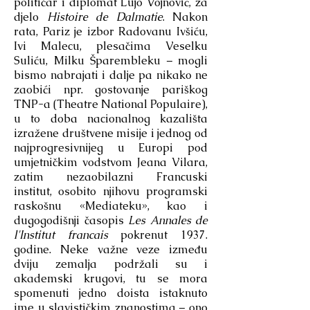
političar i diplomat Lujo Vojnović, za
djelo
Histoire de Dalmatie
. Nakon
rata, Pariz je izbor Radovanu Ivšiću,
Ivi Malecu, plesačima Veselku
Suliću, Milku Šparembleku – mogli
bismo nabrajati i dalje pa nikako ne
zaobići npr. gostovanje pariškog
TNP-a (Theatre National Populaire),
u to doba nacionalnog kazališta
izražene društvene misije i jednog od
najprogresivnijeg u Europi pod
umjetničkim vodstvom Jeana Vilara,
zatim nezaobilazni Francuski
institut, osobito njihovu programski
raskošnu «Mediateku», kao i
dugogodišnji časopis
Les Annales de
l'Institut francais
pokrenut 1937.
godine. Neke važne veze između
dviju zemalja podržali su i
akademski krugovi, tu se mora
spomenuti jedno doista istaknuto
ime u slavističkim znanostima – ono