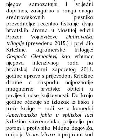
njegov samozatajni i vrijedni
doprinos, zasigurno u rangu onoga
srednjovjekovnih pjesnika
prevoditelja: recentno tiskanje dviju
hrvatskih drama u vlastitoj ediciji
Prozor: Vojnovićeve
Dubrovačke
trilogije
(prevedeno 2015.) i prvi dio
Krležine, agramerske trilogije:
Gospoda Glembajevi
, kao vrhunac
njegova intenzivnog rada na
hrvatskoj drami započetog 2011.
godine upravo s prijevodom Krležine
drame o raspadu najpoznatije
imaginarne hrvatske obitelji u
povijesti naše književnosti. Do kraja
godine očekuje se izlazak iz tiska i
treće knjige – radi se o komediji
Amerikanska jahta u splitskoj luci
Krležina suvremenika, prijatelja pa
potom i protivnika Milana Begovića,
a čija je
Venus Victrix
u pripremi kod