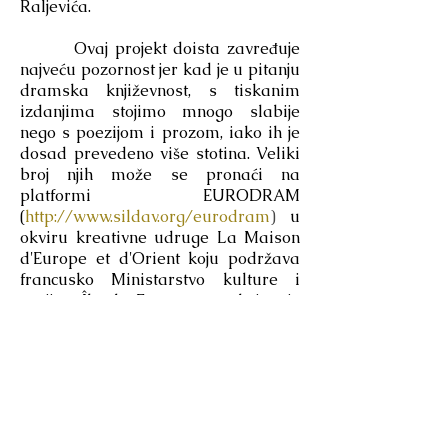
Raljevića.
Ovaj projekt doista zavređuje
najveću pozornost jer kad je u pitanju
dramska književnost, s tiskanim
izdanjima stojimo mnogo slabije
nego s poezijom i prozom, iako ih je
dosad prevedeno više stotina. Veliki
broj njih može se pronaći na
platformi EURODRAM
(
http://www.sildav.org/eurodram
)
u
okviru kreativne udruge La Maison
d'Europe et d'Orient koju podržava
francusko Ministarstvo kulture i
regija Île-de-France, a koju je
osnovao istaknuti redatelj i
glazbenik Dominique Dolmieu. U
sklopu te platforme iznimno je
aktivan izdavač «L'espace d'un
instant» fokusiran izričito na novu
dramu jugoistočne Europe. U
razdoblju 2002. – 2016., ritmom