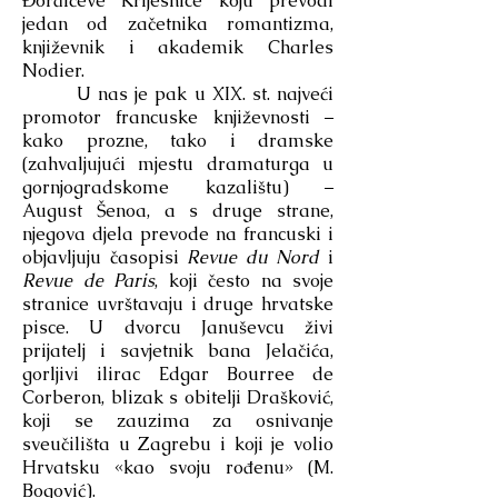
Đorđićeve Krijesnice koju prevodi
jedan od začetnika romantizma,
književnik i akademik Charles
Nodier.
U nas je pak u XIX. st. najveći
promotor francuske književnosti –
kako prozne, tako i dramske
(zahvaljujući mjestu dramaturga u
gornjogradskome kazalištu) –
August Šenoa, a s druge strane,
njegova djela prevode na francuski i
objavljuju časopisi
Revue du Nord
i
Revue de Paris
, koji često na svoje
stranice uvrštavaju i druge hrvatske
pisce. U dvorcu Januševcu živi
prijatelj i savjetnik bana Jelačića,
gorljivi ilirac Edgar Bourree de
Corberon, blizak s obitelji Drašković,
koji se zauzima za osnivanje
sveučilišta u Zagrebu i koji je volio
Hrvatsku «kao svoju rođenu» (M.
Bogović).