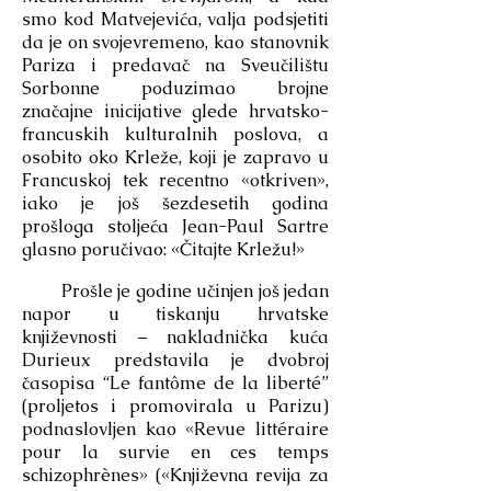
smo kod Matvejevića, valja podsjetiti
da je on svojevremeno, kao stanovnik
Pariza i predavač na Sveučilištu
Sorbonne poduzimao brojne
značajne inicijative glede hrvatsko-
francuskih kulturalnih poslova, a
osobito oko Krleže, koji je zapravo u
Francuskoj tek recentno «otkriven»,
iako je još šezdesetih godina
prošloga stoljeća Jean-Paul Sartre
glasno poručivao: «Čitajte Krležu!»
Prošle je godine učinjen još jedan
napor u tiskanju hrvatske
književnosti – nakladnička kuća
Durieux predstavila je dvobroj
časopisa “Le fantôme de la liberté”
(proljetos i promovirala u Parizu)
podnaslovljen kao «Revue littéraire
pour la survie en ces temps
schizophrènes» («Književna revija za