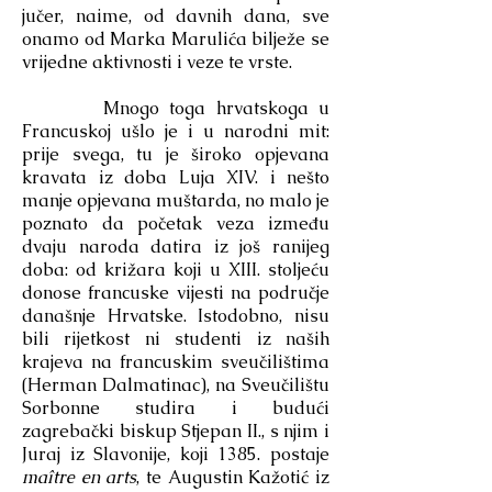
jučer, naime, od davnih dana, sve
onamo od Marka Marulića bilježe se
vrijedne aktivnosti i veze te vrste.
Mnogo toga hrvatskoga u
Francuskoj ušlo je i u narodni mit:
prije svega, tu je široko opjevana
kravata iz doba Luja XIV. i nešto
manje opjevana muštarda, no malo je
poznato da početak veza između
dvaju naroda datira iz još ranijeg
doba: od križara koji u XIII. stoljeću
donose francuske vijesti na područje
današnje Hrvatske. Istodobno, nisu
bili rijetkost ni studenti iz naših
krajeva na francuskim sveučilištima
(Herman Dalmatinac), na Sveučilištu
Sorbonne studira i budući
zagrebački biskup Stjepan II., s njim i
Juraj iz Slavonije, koji 1385. postaje
maître en arts
, te Augustin Kažotić iz