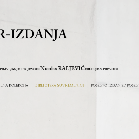
R-IZDANJA
Nicolas RALJEVIĆ
PRAVLJANJE I PRIJEVODI
ERU
UJE & PREVODI
Đ
ENA kolekcija
Biblioteka SUVREMENICI
posebno izdanje / poseb