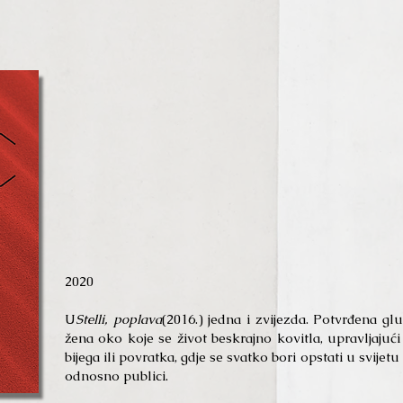
2020
U
Stelli, poplava
(2016.) jedna i zvijezda. Potvrđena gl
žena oko koje se život beskrajno kovitla, upravljajuć
bijega ili povratka, gdje se svatko bori opstati u svij
odnosno publici.