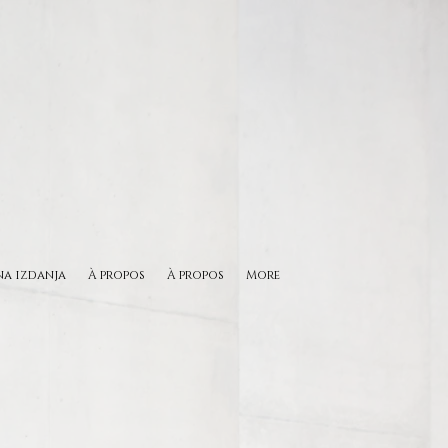
na izdanja
À propos
À propos
More