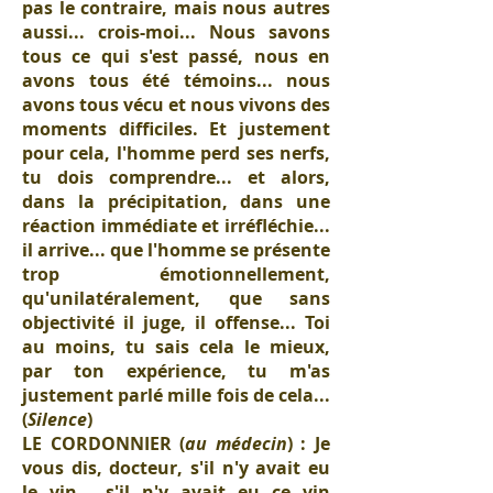
pas le contraire, mais nous autres
aussi... crois-moi... Nous savons
tous ce qui s'est passé, nous en
avons tous été témoins... nous
avons tous vécu et nous vivons des
moments difficiles. Et justement
pour cela, l'homme perd ses nerfs,
tu dois comprendre... et alors,
dans la précipitation, dans une
réaction immédiate et irréfléchie...
il arrive... que l'homme se présente
trop émotionnellement,
qu'unilatéralement, que sans
objectivité il juge, il offense... Toi
au moins, tu sais cela le mieux,
par ton expérience, tu m'as
justement parlé mille fois de cela...
(
Silence
)
LE CORDONNIER (
au médecin
) : Je
vous dis, docteur, s'il n'y avait eu
le vin... s'il n'y avait eu ce vin