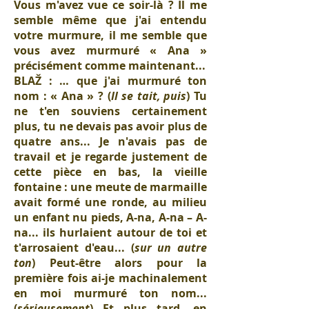
Vous m'avez vue ce soir-là ? Il me
semble même que j'ai entendu
votre murmure, il me semble que
vous avez murmuré « Ana »
précisément comme maintenant...
BLAŽ : … que j'ai murmuré ton
nom : « Ana » ? (
Il se tait, puis
) Tu
ne t'en souviens certainement
plus, tu ne devais pas avoir plus de
quatre ans... Je n'avais pas de
travail et je regarde justement de
cette pièce en bas, la vieille
fontaine : une meute de marmaille
avait formé une ronde, au milieu
un enfant nu pieds, A-na, A-na – A-
na... ils hurlaient autour de toi et
t'arrosaient d'eau... (
sur un autre
ton
) Peut-être alors pour la
première fois ai-je machinalement
en moi murmuré ton nom...
(
sérieusement
) Et plus tard, en