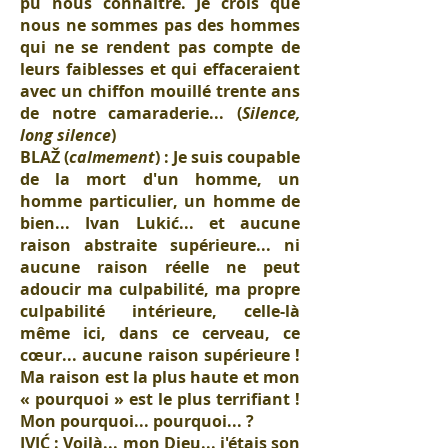
pu nous connaître. Je crois que
nous ne sommes pas des hommes
qui ne se rendent pas compte de
leurs faiblesses et qui effaceraient
avec un chiffon mouillé trente ans
de notre camaraderie... (
Silence,
long silence
)
BLAŽ (
calmement
) : Je suis coupable
de la mort d'un homme, un
homme particulier, un homme de
bien... Ivan Lukić... et aucune
raison abstraite supérieure... ni
aucune raison réelle ne peut
adoucir ma culpabilité, ma propre
culpabilité intérieure, celle-là
même ici, dans ce cerveau, ce
cœur... aucune raison supérieure !
Ma raison est la plus haute et mon
« pourquoi » est le plus terrifiant !
Mon pourquoi... pourquoi... ?
IVIĆ : Voilà... mon Dieu... j'étais son