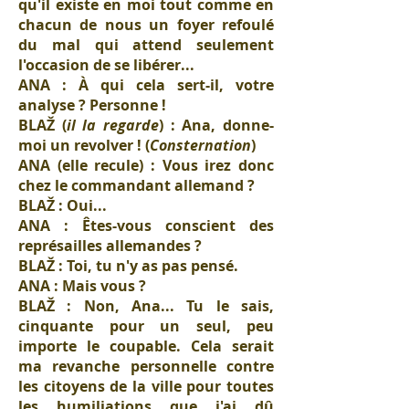
qu'il existe en moi tout comme en
chacun de nous un foyer refoulé
du mal qui attend seulement
l'occasion de se libérer...
ANA : À qui cela sert-il, votre
analyse ? Personne !
BLAŽ (
il la regarde
) : Ana, donne-
moi un revolver ! (
Consternation
)
ANA (elle recule) : Vous irez donc
chez le commandant allemand ?
BLAŽ : Oui...
ANA : Êtes-vous conscient des
représailles allemandes ?
BLAŽ : Toi, tu n'y as pas pensé.
ANA : Mais vous ?
BLAŽ : Non, Ana... Tu le sais,
cinquante pour un seul, peu
importe le coupable. Cela serait
ma revanche personnelle contre
les citoyens de la ville pour toutes
les humiliations que j'ai dû