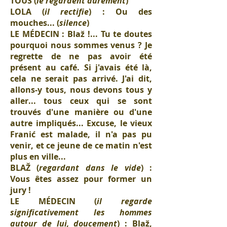
TOUS (
le regardent durement
)
LOLA (
il rectifie
) : Ou des
mouches... (
silence
)
LE MÉDECIN : Blaž !... Tu te doutes
pourquoi nous sommes venus ? Je
regrette de ne pas avoir été
présent au café. Si j'avais été là,
cela ne serait pas arrivé. J'ai dit,
allons-y tous, nous devons tous y
aller... tous ceux qui se sont
trouvés d'une manière ou d'une
autre impliqués... Excuse, le vieux
Franić est malade, il n'a pas pu
venir, et ce jeune de ce matin n'est
plus en ville...
BLAŽ (
regardant dans le vide
) :
Vous êtes assez pour former un
jury !
LE MÉDECIN (
il regarde
significativement les hommes
autour de lui, doucement
) : Blaž,