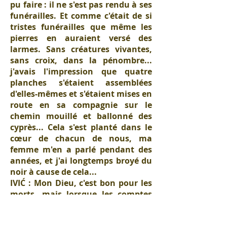
pu faire : il ne s'est pas rendu à ses
funérailles. Et comme c'était de si
tristes funérailles que même les
pierres en auraient versé des
larmes. Sans créatures vivantes,
sans croix, dans la pénombre...
j'avais l'impression que quatre
planches s'étaient assemblées
d'elles-mêmes et s'étaient mises en
route en sa compagnie sur le
chemin mouillé et ballonné des
cyprès... Cela s'est planté dans le
cœur de chacun de nous, ma
femme m'en a parlé pendant des
années, et j'ai longtemps broyé du
noir à cause de cela...
IVIĆ : Mon Dieu, c'est bon pour les
morts, mais lorsque les comptes
sont présentés devant le Seigneur,
alors Dieu sait quoi faire...