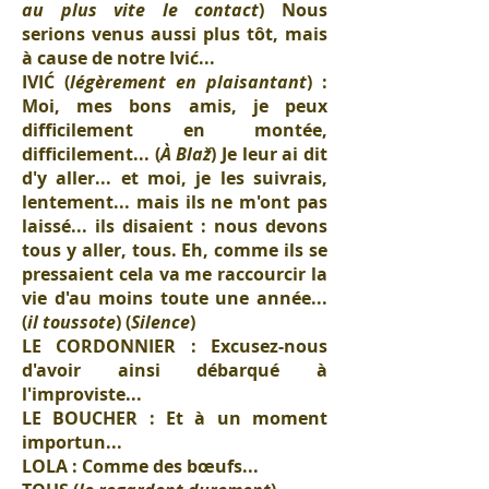
au plus vite le contact
) Nous
serions venus aussi plus tôt, mais
à cause de notre Ivić...
IVIĆ (
légèrement en plaisantant
) :
Moi, mes bons amis, je peux
difficilement en montée,
difficilement... (
À Blaž
) Je leur ai dit
d'y aller... et moi, je les suivrais,
lentement... mais ils ne m'ont pas
laissé... ils disaient : nous devons
tous y aller, tous. Eh, comme ils se
pressaient cela va me raccourcir la
vie d'au moins toute une année...
(
il toussote
) (
Silence
)
LE CORDONNIER : Excusez-nous
d'avoir ainsi débarqué à
l'improviste...
LE BOUCHER : Et à un moment
importun...
LOLA : Comme des bœufs...