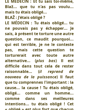
LE MÉDECIN : Et tu sais toi-même,
Blaž... que tu n'as pas voulu...
mais tu étais obligé...
BLAŽ : J'étais obligé ?
LE MÉDECIN : Tu étais obligé... tu
ne pouvais pas y échapper... Je
sais, à présent te torture une autre
question, ce maudit pourquoi...
qui est terrible, je ne le conteste
pas, mais cette question te
torturerait avec toute autre
alternative... (
plus bas
) Il est
difficile dans tout cela de rester
raisonnable... (
il reprend de
nouveau de la puissance
) Il faut
que tu comprennes l'important : la
cause... la cause ! Tu étais obligé,
obligé... comme un homme...
comme dans ses meilleures
intentions... tu étais obligé ! Cet
« obligé » est plus fort que chacun