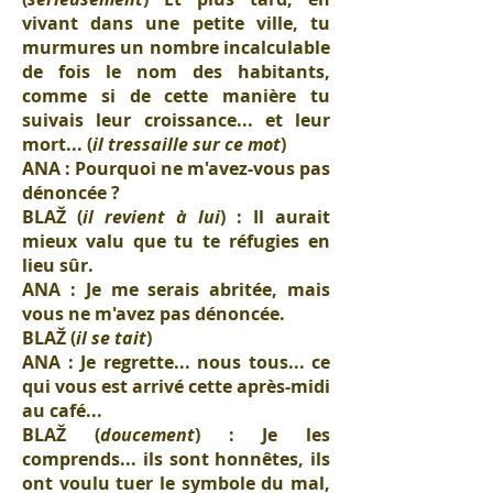
vivant dans une petite ville, tu
murmures un nombre incalculable
de fois le nom des habitants,
comme si de cette manière tu
suivais leur croissance... et leur
mort... (
il tressaille sur ce mot
)
ANA : Pourquoi ne m'avez-vous pas
dénoncée ?
BLAŽ (
il revient à lui
) : Il aurait
mieux valu que tu te réfugies en
lieu sûr.
ANA : Je me serais abritée, mais
vous ne m'avez pas dénoncée.
BLAŽ (
il se tait
)
ANA : Je regrette... nous tous... ce
qui vous est arrivé cette après-midi
au café...
BLAŽ (
doucement
) : Je les
comprends... ils sont honnêtes, ils
ont voulu tuer le symbole du mal,