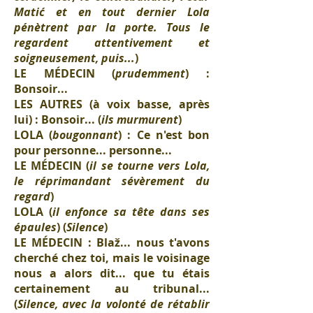
Matić et en tout dernier Lola
pénètrent par la porte. Tous le
regardent attentivement et
soigneusement, puis...
)
LE MÉDECIN (
prudemment
) :
Bonsoir...
LES AUTRES (à voix basse, après
lui) : Bonsoir... (
ils murmurent
)
LOLA (
bougonnant
) : Ce n'est bon
pour personne... personne...
LE MÉDECIN (
il se tourne vers Lola,
le réprimandant sévèrement du
regard
)
LOLA (
il enfonce sa tête dans ses
épaules
) (
Silence
)
LE MÉDECIN : Blaž... nous t'avons
cherché chez toi, mais le voisinage
nous a alors dit... que tu étais
certainement au tribunal...
(
Silence, avec la volonté de rétablir