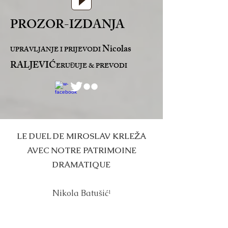
PROZOR-IZDANJA
Nicolas
UPRAVLJANJE I PRIJEVODI
RALJEVIĆ
ERU
UJE & PREVODI
Đ
LE DUEL DE MIROSLAV KRLEŽA
AVEC NOTRE PATRIMOINE
DRAMATIQUE
Nikola Batušić¹