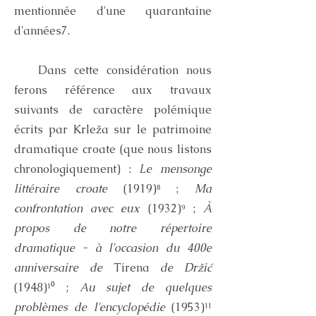
mentionnée d'une quarantaine
d'années7.
Dans cette considération nous
ferons référence aux travaux
suivants de caractère polémique
écrits par Krleža sur le patrimoine
dramatique croate (que nous listons
chronologiquement) :
Le mensonge
littéraire croate
(1919)⁸ ;
Ma
confrontation avec eux
(1932)⁹ ;
À
propos de notre répertoire
dramatique - à l'occasion du 400e
anniversaire de
Tirena
de Držić
(1948)¹⁰ ;
Au sujet de quelques
problèmes de l'encyclopédie
(1953)¹¹