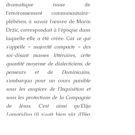
dramatique issue de
l'environnement communautaire-
plébéien, à savoir l'œuvre de Marin
Držić, correspondait à l'époque dans
laquelle elle a été créée. Car
ce qui
s'appelle « majorité compacte » des
soi-disant masses littéraires, cette
quantité moyenne de dialecticiens, de
penseurs et de Dominicains,
s'embarqua pour un cours paisible
sous les auspices de l'Inquisition et
sous les protections de la Compagnie
de Jésus
.
C'est ainsi qu'Elija
Lampridius
(il s'agit bien sûr d'Ilija
Crijević),
qui se présentait comme un
Plaute et Terence devant les cardinaux