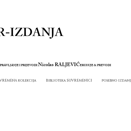
R-IZDANJA
Nicolas RALJEVIĆ
PRAVLJANJE I PRIJEVODI
ERU
UJE & PREVODI
Đ
VREMENA kolekcija
Biblioteka SUVREMENICI
posebno izdanj