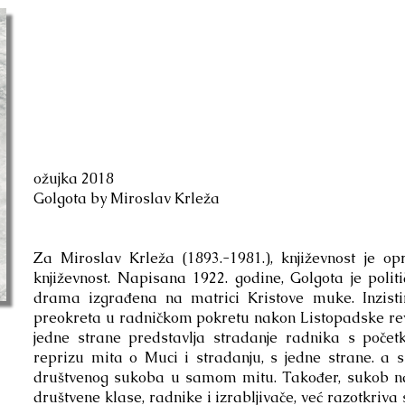
ožujka 2018
Golgota by Miroslav Krleža
Za Miroslav Krleža (1893.-1981.), književnost je opr
književnost. Napisana 1922. godine, Golgota je polit
drama izgrađena na matrici Kristove muke. Inzist
preokreta u radničkom pokretu nakon Listopadske revol
jedne strane predstavlja stradanje radnika s počet
reprizu mita o Muci i stradanju, s jedne strane. a s
društvenog sukoba u samom mitu. Također, sukob na 
društvene klase, radnike i izrabljivače, već razotkriva 