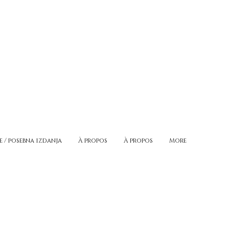
e / posebna izdanja
À propos
À propos
More