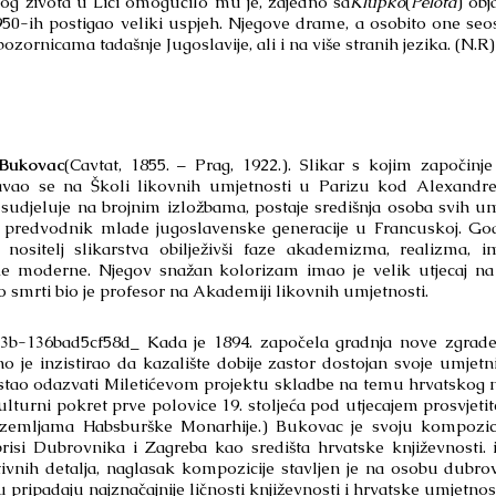
og života u Lici omogućilo mu je, zajedno sa
Klupko
(
Pelota
) obj
 1950-ih postigao veliki uspjeh. Njegove drame, a osobito one se
zornicama tadašnje Jugoslavije, ali i na više stranih jezika. (N.R)
Bukovac
(Cavtat, 1855. – Prag, 1922.). Slikar s kojim započinj
avao se na Školi likovnih umjetnosti u Parizu kod Alexandr
sudjeluje na brojnim izložbama, postaje središnja osoba svih umj
i predvodnik mlade jugoslavenske generacije u Francuskoj. God
e nositelj slikarstva obilježivši faze akademizma, realizma,
ke moderne. Njegov snažan kolorizam imao je velik utjecaj n
o smrti bio je profesor na Akademiji likovnih umjetnosti.
36bad5cf58d_ Kada je 1894. započela gradnja nove zgrade H
o je inzistirao da kazalište dobije zastor dostojan svoje umjetni
istao odazvati Miletićevom projektu skladbe na temu hrvatskog 
kulturni pokret prve polovice 19. stoljeća pod utjecajem prosvjetit
 zemljama Habsburške Monarhije.) Bukovac je svoju kompozicij
brisi Dubrovnika i Zagreba kao središta hrvatske književnosti. 
ativnih detalja, naglasak kompozicije stavljen je na osobu dubr
pripadaju najznačajnije ličnosti književnosti i hrvatske umjetnost