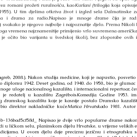
 su romani prožeti ruralnošću, kao
Kurlani (
trilogija koja opisu
 1955). U tim djelima otkriva život i izgled sela Dalmatinske
ija i drama za radio.
Napisao je mnoge drame čija je radn
) svakako je njegovo najbolje i najpoznatije djelo. Prema Nikoli
ti toga vremena najznamenitije primijenio vrlo suvremena ameri
i je očito bio varijanta u švedskoj školi), bez zloporabe ovih 
agreb, 2008.). Nakon studija medicine, koji je napustio, posvetio
io diplomu 1942. Deset godina, od 1940. do 1950., bio je gluma
noge uloge nacionalnog kazališta. i internacionalni repertoar, če
je redatelj u kazalištu Zagrébois
Komedija
. Godine 1953. im
 dramskog kazališta koje je kasnije postalo Dramsko kazališt
 bio direktor nakladničke kuće
Matica Hrvatska
do 1981. Autor
36bad5cf58d_ Napisao je dvije vrlo popularne drame nakon 
udi u ličkom selu, planinskom dijelu Hrvatske, u vrijeme velikih
adicijama. U ovom djelu daje preciznu jezičnu i etnografsku sl