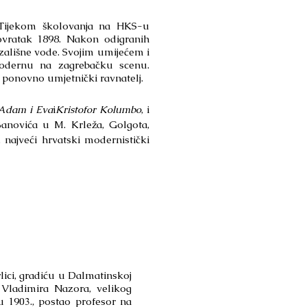
). Tijekom školovanja na HKS-u
Povratak 1898. Nakon odigranih
azališne vode. Svojim umijećem i
modernu na zagrebačku scenu.
1. ponovno umjetnički ravnatelj.
Adam i Eva
i
Kristofor Kolumbo
, i
Banovića u M. Krleža, Golgota,
 najveći hrvatski modernistički
Vrlici, gradiću u Dalmatinskoj
o Vladimira Nazora, velikog
ku 1903., postao profesor na