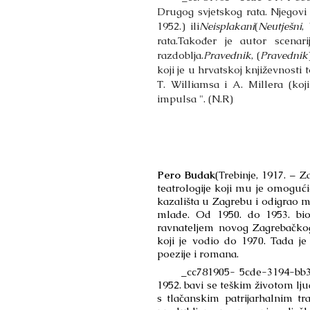
Drugog svjetskog rata. Njegovi
1952.) ili
Neisplakani
(
Neutješni
,
rata.
Također je autor scenar
razdoblja.
Pravednik
, (
Pravednik
koji je u hrvatskoj književnos
T. Williamsa i A. Millera (koj
impulsa ". (N.R)
Pero Budak
(Trebinje, 1917. – Z
teatrologije koji mu je omoguć
kazališta u Zagrebu i odigrao m
mlade. Od 1950. do 1953. bio 
ravnateljem novog Zagrebačkog
koji je vodio do 1970. Tada je
poezije i romana.
_cc781905- 5cde-3194-bb3b-1
1952. bavi se teškim životom lj
s tlačanskim patrijarhalnim tr