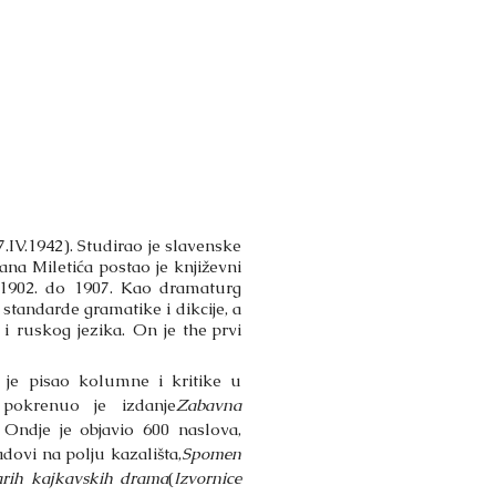
 7.IV.1942). Studirao je slavenske
ana Miletića postao je književni
d 1902. do 1907. Kao dramaturg
i standarde gramatike i dikcije, a
i ruskog jezika. On je
the
prvi
je pisao kolumne i kritike u
 pokrenuo je izdanje
Zabavna
. Ondje je objavio 600 naslova,
dovi na polju kazališta,
Spomen
tarih kajkavskih drama
(
Izvornice