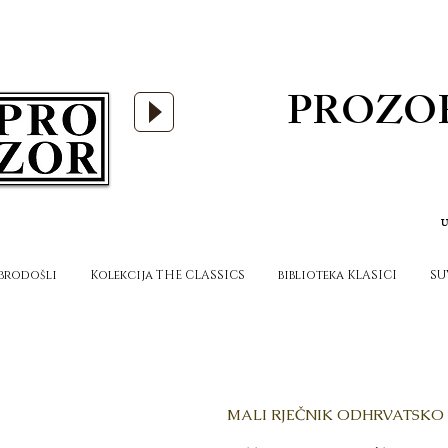
PROZO
U
brodošli
Kolekcija THE CLASSICS
biblioteka KLASICI
SU
MALI RJEČNIK OD
HRVATSKO 