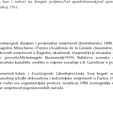
., kao i radovi na drugim poljima,
Pod apsolutizmom
(
pod apso
zika
), 1911.
kostimograf, dizajner i povjesničar umjetnosti (Jastrebarsko, 1890
u Zagrebu, Münchenu i Parizu (Académie de la Grande chaumière,
kovnih umjetnosti u Zagrebu, akademik. Umjetnički je stvaralac i
o posvetio
Michelangelo Buonarroti
(1919). Babićevo scensko d
hrvatsko kazalište, osobito u vrijeme suradnje s B. Gavellom u po
onarroti
,
Adam i Eva
,
Gospoda Glembajevi
,
Leda
. Svoj bogati s
rodnoj izložbi dekorativne i industrijske umjetnosti u Parizu 1
je vodio sve organizacijske poslove, izradio je 1950. scenografiju 
ne umjetnosti jugoslavenskih naroda.