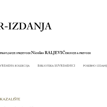
R-IZDANJA
Nicolas RALJEVIĆ
PRAVLJANJE I PRIJEVODI
ERU
UJE & PREVODI
Đ
VREMENA kolekcija
Biblioteka SUVREMENICI
posebno izdanj
KAZALIŠTE