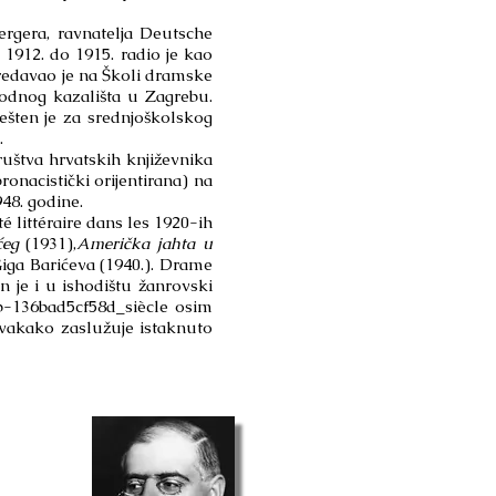
rgera, ravnatelja Deutsche
 1912. do 1915. radio je kao
redavao je na Školi dramske
odnog kazališta u Zagrebu.
šten je za srednjoškolskog
.
uštva hrvatskih književnika
nacistički orijentirana) na
48. godine.
 littéraire dans les 1920-ih
ćeg
(1931),
Američka jahta u
iga Barićeva (1940.). Drame
 je i u ishodištu žanrovski
b-136bad5cf58d_siècle osim
svakako zaslužuje istaknuto