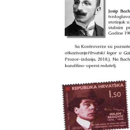
Josip Bac
tvrdoglavo
stotinjak 
stalnim p
Godine 1908
Sa Kontroverze su poznate nak
otkazivanje
Hrvatski logor u Gali
Prozor-izdanja, 2018.). Na Bach
kazališno-operni redatelj.