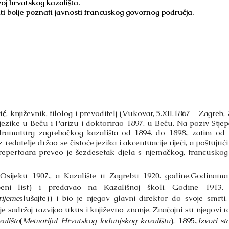
j hrvatskog kazališta.
ti bolje poznati javnosti francuskog govornog područja.
ić
, književnik, filolog i prevoditelj (Vukovar, 5.XII.1867 – Zagreb,
ezike u Beču i Parizu i doktorirao 1897. u Beču. Na poziv Stjep
 dramaturg zagrebačkog kazališta od 1894. do 1898., zatim o
 redatelje držao se čistoće jezika i akcentuacije riječi, a poštujuć
repertoara preveo je šezdesetak djela s njemačkog, francuskog 
Osijeku 1907., a Kazalište u Zagrebu 1920. godine.
Godinama 
beni list) i predavao na Kazališnoj školi. Godine 1913.
rijeme
slušajte)) i bio je njegov glavni direktor do svoje smrti
e sadržaj razvijao ukus i književno znanje. Značajni su njegovi ra
ališta
(
Memorijal Hrvatskog ladanjskog kazališta
), 1895.,
Izvori s