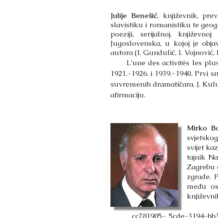
Julije Benešić
, književnik, prev
slavistiku i romanistiku te geog
poeziji, serijalnoj, književn
Jugoslovenska, u kojoj je objav
autora (I. Gundulić, I. Vojnović, 
L'une des activités les plus 
1921.-1926. i 1939.-1940. Prvi 
suvremenih dramatičara, J. Kulu
afirmaciju.
Mirko Bo
svjetsko
svijet kaz
tajnik N
Zagrebu o
zgrade. P
među ost
književni
_cc781905- 5cde-3194-bb3b-13