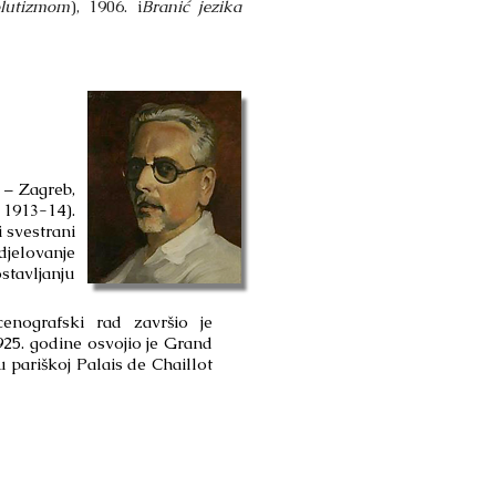
lutizmom
), 1906. i
Branić jezika
. – Zagreb,
 1913-14).
 svestrani
jelovanje
stavljanju
cenografski rad završio je
925. godine osvojio je Grand
u pariškoj Palais de Chaillot