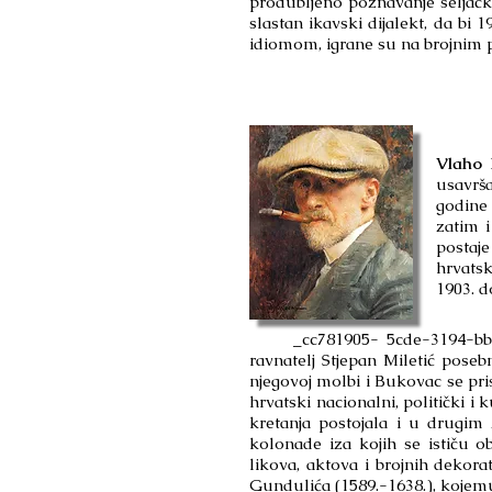
produbljeno poznavanje seljačk
slastan ikavski dijalekt, da bi
idiomom, igrane su na brojnim po
Vlaho 
usavrš
godine 
zatim 
postaj
hrvats
1903. d
_cc781905- 5cde-3194-bb3b-1
ravnatelj Stjepan Miletić posebn
njegovoj molbi i Bukovac se pr
hrvatski nacionalni, politički i 
kretanja postojala i u drugim
kolonade iza kojih se ističu o
likova, aktova i brojnih dekor
Gundulića (1589.-1638.), kojemu 