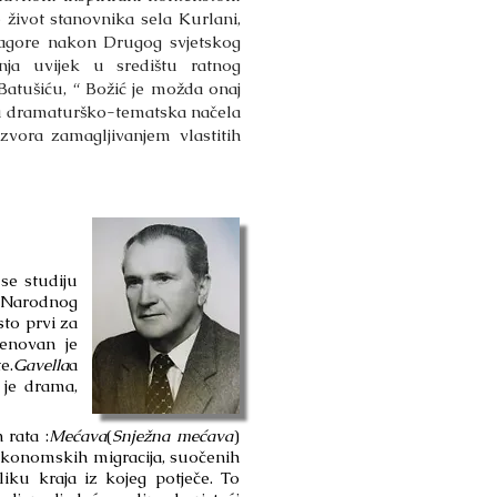
je život stanovnika sela Kurlani,
 zagore nakon Drugog svjetskog
ja uvijek u središtu ratnog
 Batušiću, “ Božić je možda onaj
čka dramaturško-tematska načela
izvora zamagljivanjem vlastitih
 se studiju
c Narodnog
sto prvi za
enovan je
e.
Gavella
a
 je drama,
rata :
Mećava
(
Snježna mećava
)
 ekonomskih migracija, suočenih
iku kraja iz kojeg potječe. To