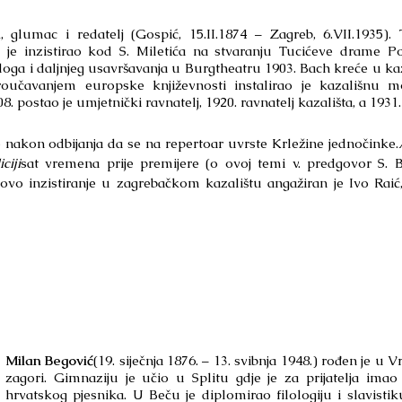
h
, glumac i redatelj (Gospić, 15.II.1874 – Zagreb, 6.VII.1935
 je inzistirao kod S. Miletića na stvaranju Tucićeve drame 
uloga i daljnjeg usavršavanja u Burgtheatru 1903. Bach kreće u k
roučavanjem europske književnosti instalirao je kazališnu 
. postao je umjetnički ravnatelj, 1920. ravnatelj kazališta, a 193
on odbijanja da se na repertoar uvrste Krležine jednočinke.
ciji
sat vremena prije premijere (o ovoj temi v. predgovor S. 
ovo inzistiranje u zagrebačkom kazalištu angažiran je Ivo Raić,
Milan Begović
(19. siječnja 1876. – 13. svibnja 1948.) rođen je u 
zagori. Gimnaziju je učio u Splitu gdje je za prijatelja ima
hrvatskog pjesnika. U Beču je diplomirao filologiju i slavisti