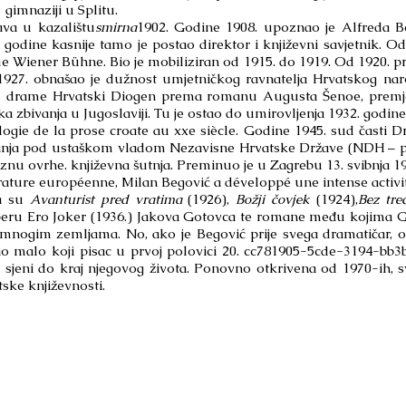
gimnaziji u Splitu.
a u kazalištu
smirna
1902. Godine 1908. upoznao je Alfreda Be
godine kasnije tamo je postao direktor i književni savjetnik. Od
e Wiener Bühne. Bio je mobiliziran od 1915. do 1919. Od 1920. p
927. obnašao je dužnost umjetničkog ravnatelja Hrvatskog nar
e drame Hrvatski Diogen prema romanu Augusta Šenoe, premje
ka zbivanja u Jugoslaviji. Tu je ostao do umirovljenja 1932. godine
ie de la prose croate au xxe siècle. Godine 1945. sud časti Dr
vanja pod ustaškom vladom Nezavisne Hrvatske Države (NDH – pro
znu ovrhe. književna šutnja. Preminuo je u Zagrebu 13. svibnja 19
ture européenne, Milan Begović a développé une intense activité
la su
Avanturist pred vratima
(1926),
Božji čovjek
(1924),
Bez tre
 operu Ero Joker (1936.) Jakova Gotovca te romane među kojima G
nogim zemljama. No, ako je Begović prije svega dramatičar, on
o malo koji pisac u prvoj polovici 20. cc781905-5cde-3194-bb3
u sjeni do kraj njegovog života. Ponovno otkrivena od 1970-ih, 
ske književnosti.