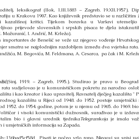
oditelj, leksikograf (Ilok, 1.III.1883 – Zagreb, 19.XII.1957). D
rafiju u Krakovu 1907. Kao književnik predstavio se u različitim
oj i kazališnoj kritici. Tijekom boravka u Varšavi utemelji
ljivao prijevode slovenskih i srpskih pisaca te djela istaknuti
I. Mažuranić, I. Andrić, M. Krleža).
importantes de Benešić se veže uz njegovo vođenje Hrvatskog
smjer smatra se najplodnijim razdobljem između dva svjetska rata
ndžića, M. Begovića, M. Feldmana, A. Cesarca, pa čak i M. Krlež
žić
(Sinj, 1919. – Zagreb, 1995.). Studirao je pravo u Beogr
g rata sudjelovao je u komunističkom pokretu za narodno oslobo
ališta i kao kreator i kao upravitelj. Ravnatelj dječjeg kazališta " P
arodnog kazališta u Rijeci od 1948. do 1952. postaje umjetnički
d 1952. do 1954. godine, potom je u njemu od 1965. do 1969. bio 
olitičar i visoki komunistički dužnosnik, surađivao je u izdava
alim bio i glavni urednik tjednika
Telegram
koja je imala va
h i umjetničkih informacija sa Zapada.
6bad5cf58d_ Pisati je počeo vrlo rano. Njegovi su spisi ug