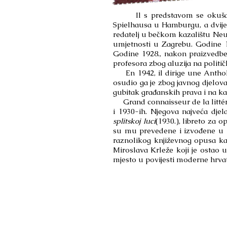
Il s predstavom se okušav
Spielhausa u Hamburgu, a dvije 
redatelj u bečkom kazalištu Neu
umjetnosti u Zagrebu. Godine 1
Godine 1928., nakon praizvedb
profesora zbog aluzija na politič
En 1942, il dirige une Antholog
osudio ga je zbog javnog djelo
gubitak građanskih prava i na ka
Grand connaisseur de la littéra
i 1930-ih. Njegova najveća dje
splitskoj luci
(1930.), libreto za
su mu prevedene i izvođene u m
raznolikog književnog opusa ka
Miroslava Krleže koji je ostao 
mjesto u povijesti moderne hrvat