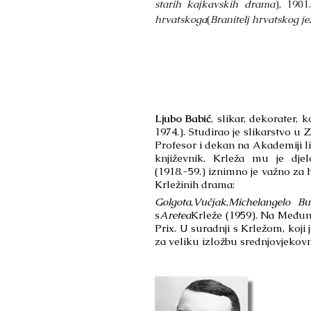
starih kajkavskih drama
), 1901
hrvatskoga
(
Branitelj hrvatskog je
Ljubo Babić
, slikar, dekorater, 
1974.). Studirao je slikarstvo 
Profesor i dekan na Akademiji li
književnik. Krleža mu je djel
(1918.-59.) iznimno je važno za 
Krležinih drama:
Golgota
,
Vučjak
,
Michelangelo Bu
s
Aretea
Krleže (1959). Na Međuna
Prix. U suradnji s Krležom, koji 
za veliku izložbu srednjovjekov