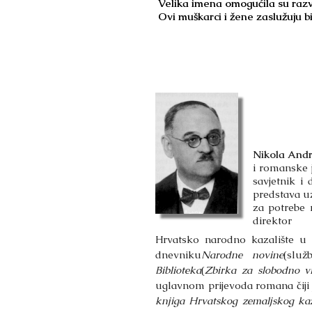
Velika imena omogućila su razvo
Ovi muškarci i žene zaslužuju bi
Nikola Andr
i romanske j
savjetnik i
predstava uz
za potrebe 
direktor
Hrvatsko narodno kazalište u 
dnevniku
Narodne novine
(služ
Biblioteka
(
Zbirka za slobodno v
uglavnom prijevoda romana čiji j
knjiga Hrvatskog zemaljskog kaz