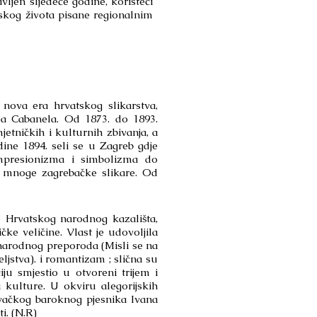
avljen sljedeće godine, koristeći
oskog života pisane regionalnim
e nova era hrvatskog slikarstva,
ea Cabanela. Od 1873. do 1893.
etničkih i kulturnih zbivanja, a
ine 1894. seli se u Zagreb gdje
 impresionizma i simbolizma do
a mnoge zagrebačke slikare. Od
rvatskog narodnog kazališta,
čke veličine. Vlast je udovoljila
narodnog preporoda (Misli se na
eljstva). i romantizam ; slična su
u smjestio u otvoreni trijem i
i kulture. U okviru alegorijskih
ovačkog baroknog pjesnika Ivana
i. (N.R)