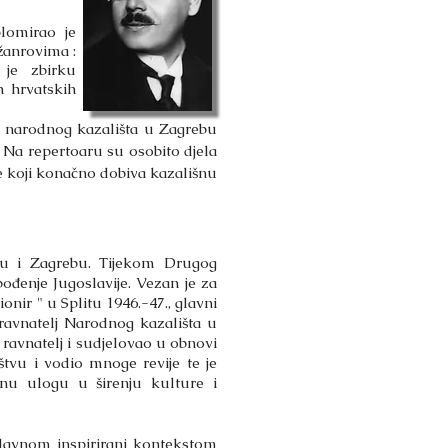
iplomirao je
 žanrovima :
o je zbirku
h hrvatskih
 narodnog kazališta u Zagrebu
. Na repertoaru su osobito djela
e koji konačno dobiva kazališnu
adu i Zagrebu. Tijekom Drugog
đenje Jugoslavije. Vezan je za
ionir " u Splitu 1946.-47., glavni
 ravnatelj Narodnog kazališta u
ravnatelj i sudjelovao u obnovi
štvu i vodio mnoge revije te je
žnu ulogu u širenju kulture i
lavnom inspirirani kontekstom