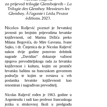
za prijevod trilogije Glembajevih –
La
Trilogie des Glembay
:
Messieurs les
Glembay
,
À l'agonie
i
Léda
, Prozor
éditions, 2023.
Nicolas Raljević poznat je hr
vatskoj
javnosti po brojnim prijevodima hrvatske
književnosti, od Marina Držića preko
Milana Begovića, do Mire Gavrana, Ivane
Sajko, i dr. Činjenica da je Nicolas Raljević
nakon dvije godine ponovno dobitnik
nagrade „Davidias“ dokazuje važnost
njegova prevoditeljskoga rada za hrvatsku
književnost i kulturu, kojim on promiče
hrvatsku baštinu na francuskom govornom
području te kojim se svrstava u vrh
poslanika hrvatske književnosti kao
renomiran i nagrađivan prevoditelj.
Nicolas Raljević rođen je 1963. godine u
Argenteuilu i radi kao profesor francuskoga
jezika u strukovnoj školi u predgrađu