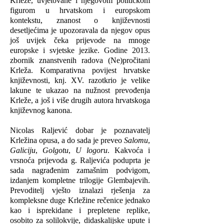
Krleže, uvjetovane i njegovom političkom
figurom u hrvatskom i europskom
kontekstu, znanost o književnosti
desetljećima je upozoravala da njegov opus
još uvijek čeka prijevode na mnoge
europske i svjetske jezike. Godine 2013.
zbornik znanstvenih radova (Ne)pročitani
Krleža. Komparativna povijest hrvatske
književnosti, knj. XV. razotkrio je velike
lakune te ukazao na nužnost prevođenja
Krleže, a još i više drugih autora hrvatskoga
književnog kanona.
Nicolas Raljević dobar je poznavatelj
Krležina opusa, a do sada je preveo
Salomu
,
Galiciju
,
Golgotu
,
U logoru
. Kakvoća i
vrsnoća prijevoda g. Raljevića poduprta je
sada nagrađenim zamašnim podvigom,
izdanjem kompletne trilogije Glembajevih.
Prevoditelj vješto iznalazi rješenja za
kompleksne duge Krležine rečenice jednako
kao i isprekidane i prepletene replike,
osobito za solilokvije, didaskalijske upute i