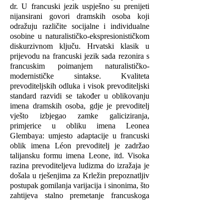
dr. U francuski jezik uspješno su prenijeti
nijansirani govori dramskih osoba koji
odražuju različite socijalne i individualne
osobine u naturalističko-ekspresionističkom
diskurzivnom ključu. Hrvatski klasik u
prijevodu na francuski jezik sada rezonira s
francuskim poimanjem naturalističko-
modernističke sintakse. Kvaliteta
prevoditeljskih odluka i visok prevoditeljski
standard razvidi se također u oblikovanju
imena dramskih osoba, gdje je prevoditelj
vješto izbjegao zamke galiciziranja,
primjerice u obliku imena Leonea
Glembaya: umjesto adaptacije u francuski
oblik imena Léon prevoditelj je zadržao
talijansku formu imena Leone, itd. Visoka
razina prevoditeljeva ludizma do izražaja je
došala u rješenjima za Krležin prepoznatljiv
postupak gomilanja varijacija i sinonima, što
zahtijeva stalno premetanje francuskoga
leksika. Osobito je vješta i grafička odluka
da Krležine izvorno francuske fraze budu