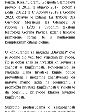
Pariza. Krežinu dramu Gospoda Glembajevi
preveo je 2011. te objavio 2017., potom i
Ledu
(2012.) te
U Agoniji
(2019.). Godine
2023. objavio je izdanje
La Trilogie des
Glembay
: Messieurs les Glembay,
À
l'agonie
i
Léda
s uvodnim tekstom
teatrologa Gorana Pavlića, izdanje trilogije
primjerene forme te s naglašenim
kompleksnim čitanje cjeline.
U konkurenciji za nagradu „Davidias“ ove
je godine bio veći broj vrijednih prijevoda,
što je dobar znak za hrvatsku književnost i
znanost o književnosti. Povjerenstvo za
Nagradu Dana hrvatske knjige potiče
prevoditelje i inozemne znanstvenike da
nastave marno raditi na promicanju i
promidžbi hrvatske književnosti u svijetu te
da objavljuju prijevode klasika hrvatske
književnosti.
Suprotno predrasudama o zastupljenosti