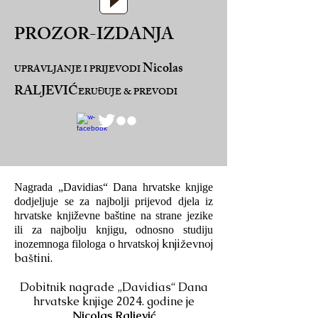
PROZOR-IZDANJA
Nicolas
UPRAVLJANJE I PRIJEVODI
RALJEVIĆ
ERU
UJE & PREVODI
Đ
Nagrada „Davidias“ Dana hrvatske knjige
dodjeljuje se za najbolji prijevod djela iz
hrvatske književne baštine na strane jezike
ili za najbolju knjigu, odnosno studiju
oj književnoj
inozemnoga filologa o hrvatsk
baštini.
Dobitnik nagrade „Davidias“ Dana
hrvatske knjige 2024. godine je
Nicolas Raljević