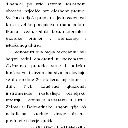
dinamici, po vrlo starom, raširenom
obrascu, najčešće bez glazbene pratnje.
Svečana odjeća primjer je jednostavnosti
kroja i velikog bogatstva ornamenata u
tkanju i vezu. Odabir boja, materijala i
uzoraka primjer je istančanog i
istančanog ukusa.
Stanovnici ove regije također su bili
bogati radni emigranti u inozemstvu.
Ovčarstvo, prerada vune i mlijeka,
lončarstvo i drvorezbarstvo nastavljaju
se do sredine 20. stoljeća, mjestimice i
dulje. Neki izrađivači glazbenih
instrumenata nastavljaju obiteljsku
tradiciju i danas u Kuterevu u Lici i
Zelovu u Dalmatinskoj zagori, gdje još
nekolicina izrađuje druge drvene
predmete i dječje igračke.
cc781905-5cde-3194-bb3b-