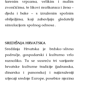
šarenim vrpcama, velikim i malim
zvončićima, te likovi muškaraca i žena –
djeda i bake – s izraženim spolnim
obilježjima, koji zabavljaju gledatelji
simulacijom spolnog odnosa .
SREDIŠNJA HRVATSKA
Središnja Hrvatska je brdsko-slivno
područje, gospodarski i kulturno vrlo
raznoliko. Tu se susreću tri varijante
hrvatske kulturne tradicije (jadranska,
dinarska i panonska) i najizraženiji
utjecaji srednje Europe, posebice njezina
alpskog i panonskog dijela. U
gospodarstvu je naglasak na uzgoju
kukuruza, lana, stočarstvu i
kontinentalnom tipu vinogradarstva. U
vinogradima, smještenim na obroncima