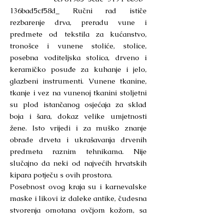
136bad5cf58d_ Ručni rad ističe
rezbarenje drva, preradu vune i
predmete od tekstila za kućanstvo,
tronošce i vunene stoliće, stolice,
posebna voditeljska stolica, drveno i
keramičko posuđe za kuhanje i jelo,
glazbeni instrumenti. Vunene tkanine,
tkanje i vez na vunenoj tkanini stoljetni
su plod istančanog osjećaja za sklad
boja i šara, dokaz velike umjetnosti
žene. Isto vrijedi i za muško znanje
obrade drveta i ukrašavanja drvenih
predmeta raznim tehnikama. Nije
slučajno da neki od najvećih hrvatskih
kipara potječu s ovih prostora.
Posebnost ovog kraja su i karnevalske
maske i likovi iz daleke antike, čudesna
stvorenja omotana ovčjom kožom, sa