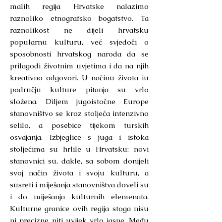
malih regija Hrvatske nalazimo
raznoliko etnografsko bogatstvo. Ta
raznolikost ne dijeli hrvatsku
popularnu kulturu, već svjedoči o
sposobnosti hrvatskog naroda da se
prilagodi životnim uvjetima i da na njih
kreativno odgovori. U načinu života iu
području kulture pitanja su vrlo
složena. Diljem jugoistočne Europe
stanovništvo se kroz stoljeća intenzivno
selilo, a posebice tijekom turskih
osvajanja. Izbjeglice s juga i istoka
stoljećima su hrlile u Hrvatsku: novi
stanovnici su, dakle, sa sobom donijeli
svoj način života i svoju kulturu, a
susreti i miješanja stanovništva doveli su
i do miješanja kulturnih elemenata.
Kulturne granice ovih regija stoga nisu
ni precizne niti uvijek vrlo jasne. Među