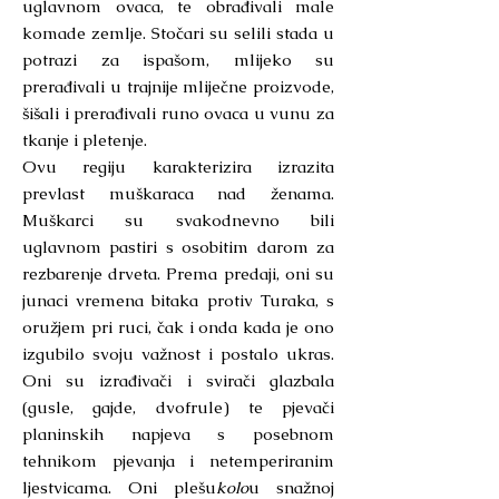
uglavnom ovaca, te obrađivali male
komade zemlje. Stočari su selili stada u
potrazi za ispašom, mlijeko su
prerađivali u trajnije mliječne proizvode,
šišali i prerađivali runo ovaca u vunu za
tkanje i pletenje.
Ovu regiju karakterizira izrazita
prevlast muškaraca nad ženama.
Muškarci su svakodnevno bili
uglavnom pastiri s osobitim darom za
rezbarenje drveta. Prema predaji, oni su
junaci vremena bitaka protiv Turaka, s
oružjem pri ruci, čak i onda kada je ono
izgubilo svoju važnost i postalo ukras.
Oni su izrađivači i svirači glazbala
(gusle, gajde, dvofrule) te pjevači
planinskih napjeva s posebnom
tehnikom pjevanja i netemperiranim
ljestvicama. Oni plešu
kolo
u snažnoj