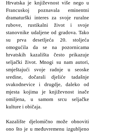
Hrvatska je književnost više nego u
Francuskoj poznavala eminentni
dramaturški interes za svoje ruralne
rubove, rustikalni život i svoje
stanovnike udaljene od gradova. Tako
su prva desetljeća 20. stoljeća
omogućila da se na pozornicama
hrvatskih kazališta često prikazuje
seljački život. Mnogi su nam autori,
smještajući svoje radnje u seoske
sredine, dočarali djeliće tadašnje
svakodnevice i drugdje, daleko od
mjesta kojima je književnost inače
omiljena, u samom srcu seljačke
kulture i običaja.
Kazalište djelomično može obnoviti
ono što je u međuvremenu izgubljeno