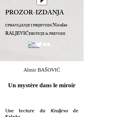
PROZOR-IZDANJA
Nicolas
UPRAVLJANJE I PRIJEVODI
RALJEVIĆ
ERU
UJE & PREVODI
Đ
Almir BAŠOVIĆ
Un mystère dans le miroir
Une lecture du
Kraljevo
de
Krleža