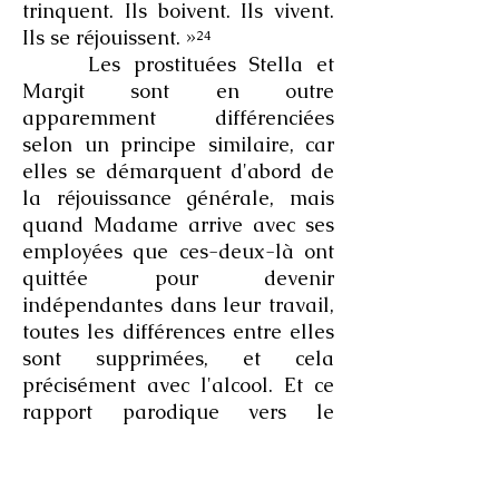
trinquent. Ils boivent. Ils vivent.
Ils se réjouissent. »²⁴
Les prostituées Stella et
Margit sont en outre
apparemment différenciées
selon un principe similaire, car
elles se démarquent d'abord de
la réjouissance générale, mais
quand Madame arrive avec ses
employées que ces-deux-là ont
quittée pour devenir
indépendantes dans leur travail,
toutes les différences entre elles
sont supprimées, et cela
précisément avec l'alcool. Et ce
rapport parodique vers le
dionysiaque tel que le perçoit
Nietzsche, Krleža pas du tout
accidentellement le mène au