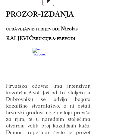
PROZOR-IZDANJA
Nicolas
UPRAVLJANJE I PRIJEVODI
RALJEVIĆ
ERU
UJE & PREVODI
Đ
19. VELJAČE 2023
Hrvatska odavno ima intenzivan
kazališni život. Još od 16. stoljeća u
Dubrovniku se odvija bogato
kazališno stvaralaštvo, a ni ostali
hrvatski gradovi ne zaostaju previše
za njim, te u narednim stoljećima
otvaraju velik broj kazališnih kuća.
Domaći repertoar često je prožet