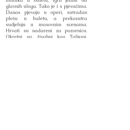
mimika u baletu, igra jednu od
glavnih uloga. Tako je i s pjevačima.
Danas pjevaju u operi, sutradan
plešu u baletu, a prekosutra
sudjeluju u masovnim scenama.
Hrvati su nadareni za pozornicu.
Okretni su, živahni kao Talijani,
iskreni kao Slaveni. Naučili su
scensku kulturu Bečana koji su
poznati po svom umjetničkom
smislu. Sve zajedno čini izvanredno i
zanimljivo kazalište. Uspio sam
vidjeti tek nekoliko predstava u
kojima igraju veličanstveni glumci na
svim područjima, divni voditelji i
prvoklasni orkestri, te vrlo lijep balet.
Od prvog dana dolaska gledali smo
revolucionarnu predstavu pod
redateljskom palicom talentiranog
redatelja Gavelle. Pjesma nije
uzbudljiva, bila bi bolja za film,
scenarij nije dovoljno bogat, ali