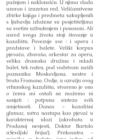
pažnjom i naklonošću. U njima vlada
uzoran i izuzetan red. Veličanstvene
zbirke knjiga i predmeta sakupljenih
s ljubavlju izložene su posjetiteljima
sa svetim uzbuđenjem i ponosom. Ali
usred svega života stoji štovanje u
kazalištu. Povezuje sve : i operu i
predstave i balete. Veliki korpus
pjevača, zboraša, orkestar za operu,
velika dramska družina i mladi
balet, tek rođen, pod vodstvom naših
poznanika Moskovljana, sestre i
brata Fromana. Ovdje, u ozračju ovog
vrhunskog kazališta, stvoreno je ono
o čemu mi ostali ne možemo ni
sanjati : potpuna sinteza svih
umjetnosti. Danas – kazališni
glumac, sutra nastupa kao pjevač u
karakternoj ulozi (akrobata u
Prodanoj nevjesti, Doktor Bartolo
u
Seviljski brijač
). Prekosutra –