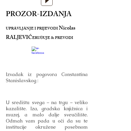
PROZOR-IZDANJA
Nicolas
UPRAVLJANJE I PRIJEVODI
RALJEVIĆ
ERU
UJE & PREVODI
Đ
Izvadak iz pogovora Constantina
Stanislavskog :
U središtu svega – na trgu – veliko
kazalište. Iza, gradska knjižnica i
muzej, a malo dalje sveučilište.
Odmah vam pada u oči da su te
institucije okružene posebnom