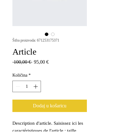
Šifra proizvoda: 671253175371
Article
Redovna
Cijena
 100,00 € 
95,00 €
cijena
s
popustom
Količina
*
Dodaj u košaricu
Description d'article. Saisissez ici les 
caractéristiques de l'article : taille, 
matière et autres informations utiles.