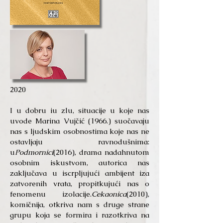
2020
I u dobru iu zlu, situacije u koje nas
uvode Marina Vujčić (1966.) suočavaju
nas s ljudskim osobnostima koje nas ne
ostavljaju ravnodušnima:
u
Podmornici
(2016), drama nadahnutom
osobnim iskustvom, autorica nas
zaključava u iscrpljujući ambijent iza
zatvorenih vrata, propitkujući nas o
fenomenu izolacije.
Cekaonica
(2010),
komičnija, otkriva nam s druge strane
grupu koja se formira i razotkriva na