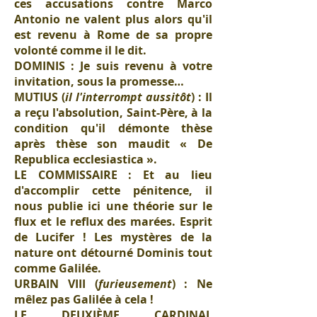
ces accusations contre Marco
Antonio ne valent plus alors qu'il
est revenu à Rome de sa propre
volonté comme il le dit.
DOMINIS : Je suis revenu à votre
invitation, sous la promesse…
MUTIUS (
il l'interrompt aussitôt
) : Il
a reçu l'absolution, Saint-Père, à la
condition qu'il démonte thèse
après thèse son maudit « De
Republica ecclesiastica ».
LE COMMISSAIRE : Et au lieu
d'accomplir cette pénitence, il
nous publie ici une théorie sur le
flux et le reflux des marées. Esprit
de Lucifer ! Les mystères de la
nature ont détourné Dominis tout
comme Galilée.
URBAIN VIII (
furieusement
) : Ne
mêlez pas Galilée à cela !
LE DEUXIÈME CARDINAL