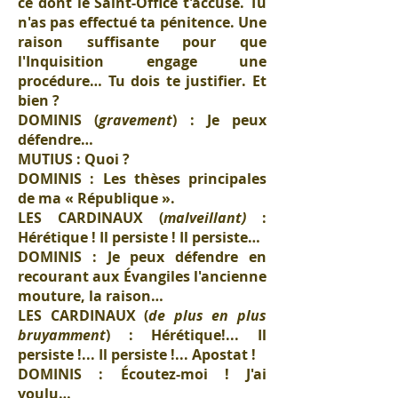
ce dont le Saint-Office t'accuse. Tu
n'as pas effectué ta pénitence. Une
raison suffisante pour que
l'Inquisition engage une
procédure… Tu dois te justifier. Et
bien ?
DOMINIS (
gravement
) : Je peux
défendre…
MUTIUS : Quoi ?
DOMINIS : Les thèses principales
de ma « République ».
LES CARDINAUX (
malveillant)
:
Hérétique ! Il persiste ! Il persiste…
DOMINIS : Je peux défendre en
recourant aux Évangiles l'ancienne
mouture, la raison…
LES CARDINAUX (
de plus en plus
bruyamment
) : Hérétique!... Il
persiste !... Il persiste !... Apostat !
DOMINIS : Écoutez-moi ! J'ai
voulu…