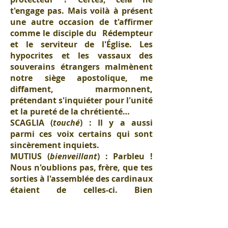
t'engage pas. Mais voilà à présent
une autre occasion de t'affirmer
comme le disciple du Rédempteur
et le serviteur de l'Église. Les
hypocrites et les vassaux des
souverains étrangers malmènent
notre siège apostolique, me
diffament, marmonnent,
prétendant s'inquiéter pour l'unité
et la pureté de la chrétienté…
SCAGLIA (
touché
) : Il y a aussi
parmi ces voix certains qui sont
sincèrement inquiets.
MUTIUS (
bienveillant
) : Parbleu !
Nous n'oublions pas, frère, que tes
sorties à l'assemblée des cardinaux
étaient de celles-ci. Bien
intentionnées !
URBAIN VIII (
irrité contre
l'interruption du général
) :