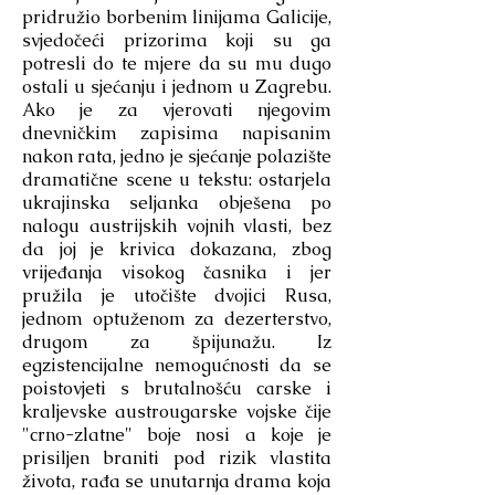
pridružio borbenim linijama Galicije,
svjedočeći prizorima koji su ga
potresli do te mjere da su mu dugo
ostali u sjećanju i jednom u Zagrebu.
Ako je za vjerovati njegovim
dnevničkim zapisima napisanim
nakon rata, jedno je sjećanje polazište
dramatične scene u tekstu: ostarjela
ukrajinska seljanka obješena po
nalogu austrijskih vojnih vlasti, bez
da joj je krivica dokazana, zbog
vrijeđanja visokog časnika i jer
pružila je utočište dvojici Rusa,
jednom optuženom za dezerterstvo,
drugom za špijunažu. Iz
egzistencijalne nemogućnosti da se
poistovjeti s brutalnošću carske i
kraljevske austrougarske vojske čije
"crno-zlatne" boje nosi a koje je
prisiljen braniti pod rizik vlastita
života, rađa se unutarnja drama koja