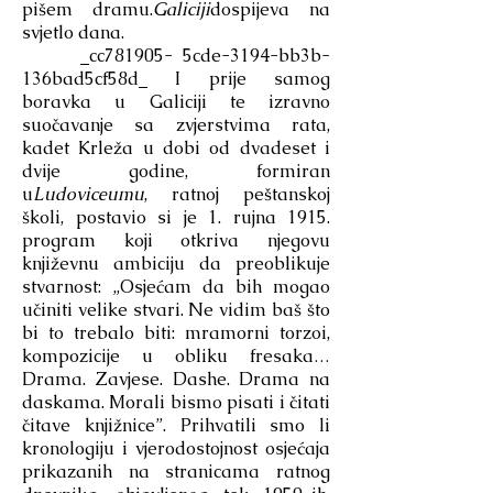
pišem dramu.
Galiciji
dospijeva na
svjetlo dana.
_cc781905- 5cde-3194-bb3b-
136bad5cf58d_ I prije samog
boravka u Galiciji te izravno
suočavanje sa zvjerstvima rata,
kadet Krleža u dobi od dvadeset i
dvije godine, formiran
u
Ludoviceumu
, ratnoj peštanskoj
školi, postavio si je 1. rujna 1915.
program koji otkriva njegovu
književnu ambiciju da preoblikuje
stvarnost: „Osjećam da bih mogao
učiniti velike stvari. Ne vidim baš što
bi to trebalo biti: mramorni torzoi,
kompozicije u obliku fresaka…
Drama. Zavjese. Dashe. Drama na
daskama. Morali bismo pisati i čitati
čitave knjižnice”. Prihvatili smo li
kronologiju i vjerodostojnost osjećaja
prikazanih na stranicama ratnog