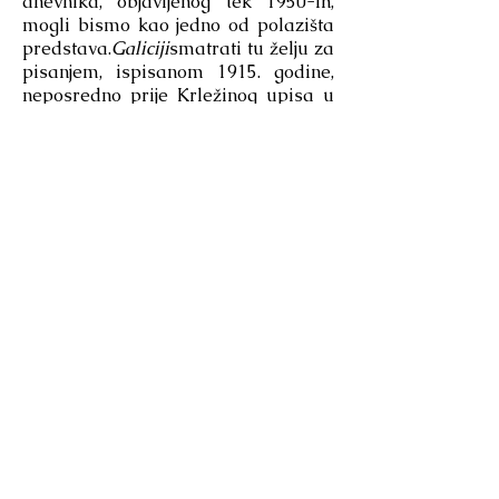
dnevnika, objavljenog tek 1950-ih,
mogli bismo kao jedno od polazišta
predstava.
Galiciji
smatrati tu želju za
pisanjem, ispisanom 1915. godine,
neposredno prije Krležinog upisa u
školu pričuvnih časnika sa sjedištem
u vojarni u Zagrebu. Njegovo ratno
iskustvo, koje svojim protokom
prizora i dijaloga hrani njegove prve
dramske tekstove, odvijalo se na
galicijskom frontu u srpnju i kolovozu
1916., u vrijeme Brusilove
pobjedonosne ruske ofenzive. Pod
bojazni da je razvio tuberkulozu
otpušten je iz djelatnika vojske u
jesen 1916., ostatak rata provevši u
Hrvatskoj, u sklopu službe za
tumačenje i pomoć žrtvama rata.
Oko opsesivnog sjećanja koje je
doživio negdje kod Galicije, počinje
plesti tekst koji će postati komad pod
naslovom
Galiciji
, matrica koju