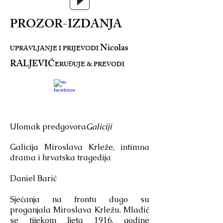
PROZOR-IZDANJA
Nicolas
UPRAVLJANJE I PRIJEVODI
RALJEVIĆ
ERU
UJE & PREVODI
Đ
Ulomak predgovora
Galiciji
Galicija Miroslava Krleže, intimna
drama i hrvatska tragedija
Daniel Barić
Sjećanja na frontu dugo su
proganjala Miroslava Krležu. Mladić
se tijekom ljeta 1916. godine