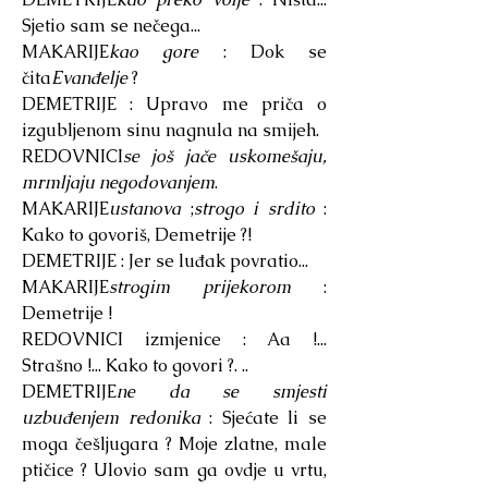
Sjetio sam se nečega...
MAKARIJE
kao gore
: Dok se
čita
Evanđelje
?
DEMETRIJE : Upravo me priča o
izgubljenom sinu nagnula na smijeh.
REDOVNICI
se još jače uskomešaju,
mrmljaju negodovanjem
.
MAKARIJE
ustanova
;
strogo i srdito
:
Kako to govoriš, Demetrije ?!
DEMETRIJE : Jer se luđak povratio...
MAKARIJE
strogim prijekorom
:
Demetrije !
REDOVNICI izmjenice : Aa !...
Strašno !... Kako to govori ?. ..
DEMETRIJE
ne da se smjesti
uzbuđenjem redonika
: Sjećate li se
moga češljugara ? Moje zlatne, male
ptičice ? Ulovio sam ga ovdje u vrtu,