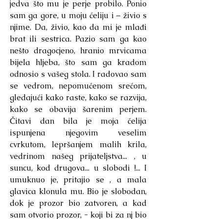
jedva što mu je perje probilo. Ponio
sam ga gore, u moju ćeliju i – živio s
njime. Da, živio, kao da mi je mlađi
brat ili sestrica. Pazio sam ga kao
nešto dragocjeno, hranio mrvicama
bijela hljeba, što sam ga kradom
odnosio s vašeg stola. I radovao sam
se vedrom, nepomućenom srećom,
gledajući kako raste, kako se razvija,
kako se obavija šarenim perjem.
Čitavi dan bila je moja ćelija
ispunjena njegovim veselim
cvrkutom, lepršanjem malih krila,
vedrinom našeg prijateljstva... , u
suncu, kod drugova... u slobodi !... I
umuknuo je, pritajio se , a mala
glavica klonula mu. Bio je slobodan,
dok je prozor bio zatvoren, a kad
sam otvorio prozor, - koji bi za nj bio