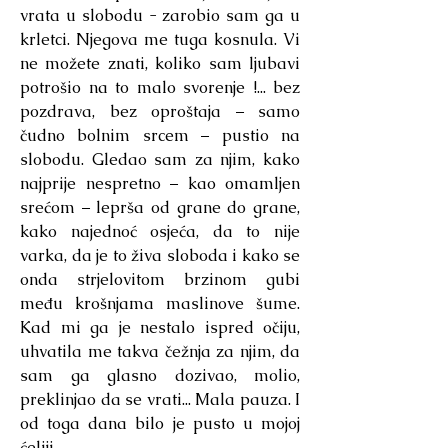
vrata u slobodu - zarobio sam ga u
krletci. Njegova me tuga kosnula. Vi
ne možete znati, koliko sam ljubavi
potrošio na to malo svorenje !... bez
pozdrava, bez oproštaja – samo
čudno bolnim srcem – pustio na
slobodu. Gledao sam za njim, kako
najprije nespretno – kao omamljen
srećom – leprša od grane do grane,
kako najednoć osjeća, da to nije
varka, da je to živa sloboda i kako se
onda strjelovitom brzinom gubi
među krošnjama maslinove šume.
Kad mi ga je nestalo ispred očiju,
uhvatila me takva čežnja za njim, da
sam ga glasno dozivao, molio,
preklinjao da se vrati... Mala pauza. I
od toga dana bilo je pusto u mojoj
ćeliji...