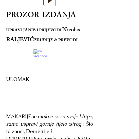
PROZOR-IZDANJA
Nicolas
UPRAVLJANJE I PRIJEVODI
RALJEVIĆ
ERU
UJE & PREVODI
Đ
ULOMAK
MAKARIJE
ne makne se sa svoje klupe,
samo uspravi gornje tijelo
;
strog
: Što
to znači, Demetrije ?
DEMETRIJE
kao preko volje
: Ništa...