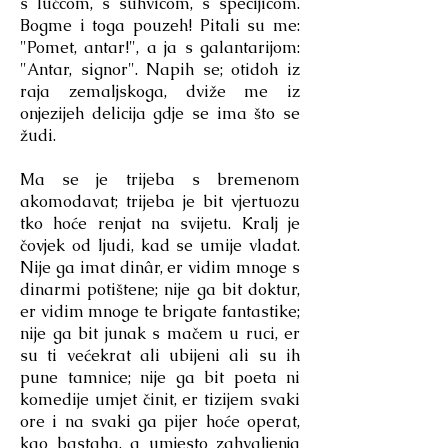
s lučcom, s suhvicom, s specijicom.
Bogme i toga pouzeh! Pitali su me:
"Pomet, antar!", a ja s galantarijom:
"Antar, signor". Napih se; otidoh iz
raja zemaljskoga, dviže me iz
onjezijeh delicija gdje se ima što se
žudi.
Ma se je trijeba s bremenom
akomodavat; trijeba je bit vjertuozu
tko hoće renjat na svijetu. Kralj je
čovjek od ljudi, kad se umije vladat.
Nije ga imat dinâr, er vidim mnoge s
dinarmi potištene; nije ga bit doktur,
er vidim mnoge te brigate fantastike;
nije ga bit junak s mačem u ruci, er
su ti većekrat ali ubijeni ali su ih
pune tamnice; nije ga bit poeta ni
komedije umjet činit, er tizijem svaki
ore i na svaki ga pijer hoće operat,
kao bastaha, a umjesto zahvaljenja