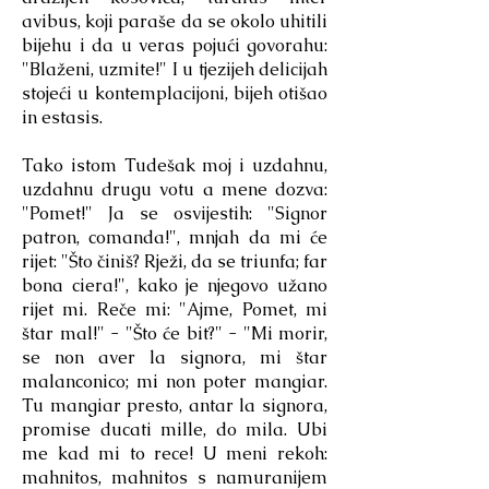
avibus, koji paraše da se okolo uhitili
bijehu i da u veras pojući govorahu:
"Blaženi, uzmite!" I u tjezijeh delicijah
stojeći u kontemplacijoni, bijeh otišao
in estasis.
Tako istom Tudešak moj i uzdahnu,
uzdahnu drugu votu a mene dozva:
"Pomet!" Ja se osvijestih: "Signor
patron, comanda!", mnjah da mi će
rijet: "Što činiš? Rježi, da se triunfa; far
bona ciera!", kako je njegovo užano
rijet mi. Reče mi: "Ajme, Pomet, mi
štar mal!" - "Što će bit?" - "Mi morir,
se non aver la signora, mi štar
malanconico; mi non poter mangiar.
Tu mangiar presto, antar la signora,
promise ducati mille, do mila. Ubi
me kad mi to rece! U meni rekoh:
mahnitos, mahnitos s namuranijem