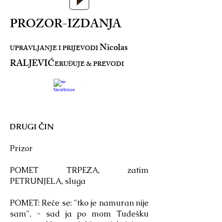
PROZOR-IZDANJA
Nicolas
UPRAVLJANJE I PRIJEVODI
RALJEVIĆ
ERU
UJE & PREVODI
Đ
DRUGI ČIN
Prizor
POMET TRPEZA, zatim
PETRUNJELA, sluga
POMET: Reče se: "tko je namuran nije
sam", - sad ja po mom Tudešku