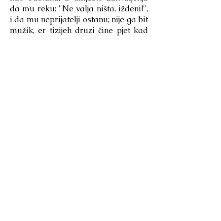
da mu reku: "Ne valja ništa, iždeni!",
i da mu neprijatelji ostanu; nije ga bit
mužik, er tizijeh druzi čine pjet kad
veću volju plakat imaju.
Trijeba je bit pacijent i ugodit zlu
bremenu, da se pak dobro brijeme
uživa. Swakijem kami! Maro mi
prijeti, a ja mu se s baretom u ruci
klanjam; Tudešak me, moj idol, dviže
s trpeze, s delicije! Srcem mučno
idem - čijim volentijerom. I tko k
meni dođe: "Pomete, opravi mi", -
opravljam; "Pođ' za mene", - ditto;
konsel mi pita, - umijem mu ga dat;
psuje me, - podnosim; ruga se
mnom, - za dobro uzimljem. Ovaki
ljudi renjaju! A merita moj profumani
trbuh da mu vjerno služim. Sve sam
ove galantarije za njega naučio, er