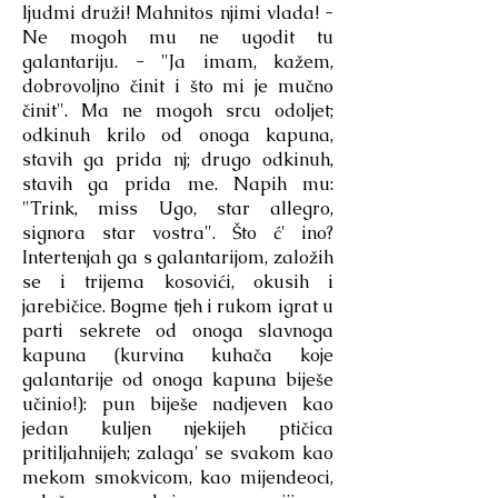
ljudmi druži! Mahnitos njimi vlada! -
Ne mogoh mu ne ugodit tu
galantariju. - "Ja imam, kažem,
dobrovoljno činit i što mi je mučno
činit". Ma ne mogoh srcu odoljet;
odkinuh krilo od onoga kapuna,
stavih ga prida nj; drugo odkinuh,
stavih ga prida me. Napih mu:
"Trink, miss Ugo, star allegro,
signora star vostra". Što ć' ino?
Intertenjah ga s galantarijom, založih
se i trijema kosovići, okusih i
jarebičice. Bogme tjeh i rukom igrat u
parti sekrete od onoga slavnoga
kapuna (kurvina kuhača koje
galantarije od onoga kapuna biješe
učinio!): pun biješe nadjeven kao
jedan kuljen njekijeh ptičica
pritiljahnijeh; zalaga' se svakom kao
mekom smokvicom, kao mijendeoci,