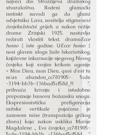
najveći dio Strozzijeva dramskog
stvaralaštva. Rođeni glumački
instinkt navodi ga da glumi
odvjetnika Lava, nositelja stigme
novi
čovjek
u
Istočni grijeh
, a nakon režije
drame Zrinjski 1925. nastavlja
režirati vlastiti tekst, dramu
Ecce
homo !
, iste godine. U
Ecce homo !
,
nosi glavnu ulogu Jude Iskariotskog,
književne inkarnacije njegovog Novog
čovjeka koji svojim krikom agonije
« Mon Dieu, mon Dieu, quoi d'est tu
m'as abandon_cc781905- 5cde
-3194-bb3b-136bad5cf58d_?! ”,
prihvaća krivnju i istodobno
prepoznaje Isusovu božansku snagu.
Ekspresionistička prefiguracija
mitske vertikale pojačana je
zanosom mise (transpozicija grčkog
zbora) koja nakon usklika Marije
Magdalene „ Evo čovjeka_cc781905-
5cde-3194-bb3b -136bad5cf58d_ ”