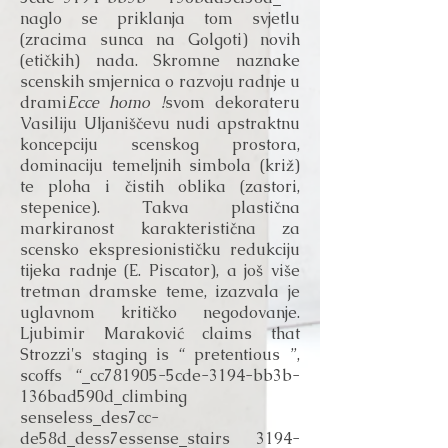
naglo se priklanja tom svjetlu
(zracima sunca na Golgoti) novih
(etičkih) nada. Skromne naznake
scenskih smjernica o razvoju radnje u
drami
Ecce homo !
svom dekorateru
Vasiliju Uljaniščevu nudi apstraktnu
koncepciju scenskog prostora,
dominaciju temeljnih simbola (križ)
te ploha i čistih oblika (zastori,
stepenice). Takva plastična
markiranost karakteristična za
scensko ekspresionističku redukciju
tijeka radnje (E. Piscator), a još više
tretman dramske teme, izazvala je
uglavnom kritičko negodovanje.
Ljubimir Maraković claims that
Strozzi's staging is “ pretentious ”,
scoffs “_cc781905-5cde-3194-bb3b-
136bad590d_climbing
senseless_des7cc-
de58d_dess7essense_stairs 3194-