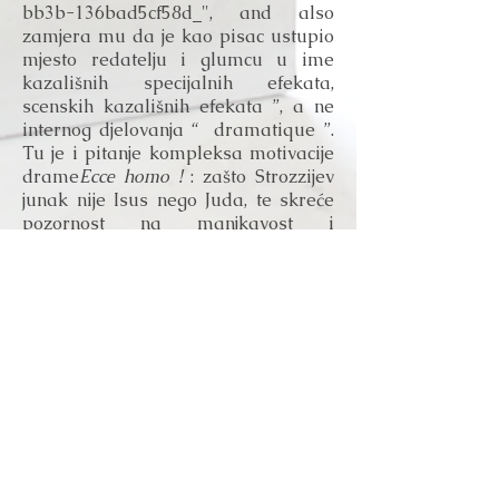
bb3b-136bad5cf58d_", and also
zamjera mu da je kao pisac ustupio
mjesto redatelju i glumcu u ime
kazališnih specijalnih efekata,
scenskih kazališnih efekata ”, a ne
internog djelovanja “ dramatique ”.
Tu je i pitanje kompleksa motivacije
drame
Ecce homo !
: zašto Strozzijev
junak nije Isus nego Juda, te skreće
pozornost na manjkavost i
monotoniju tempa radnje. Sama bit
Strozzijeve književne i scenske
koncepcije kasnije donosi literarni i
teatrološki zaključak da su tekst i
spektakl supostojaniji ako je Strozzi
ostao “ posljedično održavajući lik
Krista izvan scenski prostor i sadrži
posljedice njegove aktivnosti u
stihovima i postupcima drugih
likova ». (B. Senker, 2000., str.300). U
tom bi slučaju uprizorio procesiju