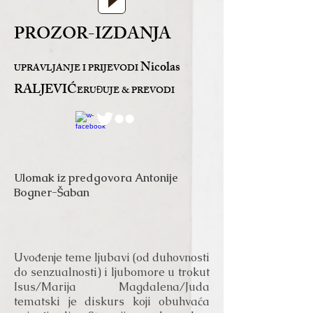
PROZOR-IZDANJA
Nicolas
UPRAVLJANJE I PRIJEVODI
RALJEVIĆ
ERU
UJE & PREVODI
Đ
Ulomak iz predgovora Antonije
Bogner-Šaban
Uvođenje teme ljubavi (od duhovnosti
do senzualnosti) i ljubomore u trokut
Isus/Marija Magdalena/Juda
tematski je diskurs koji obuhvaća