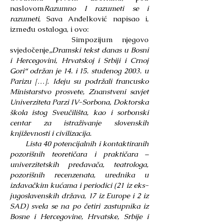
naslovom
Razumno I razumeti se i
razumeti
, Sava Anđelković napisao i,
između ostaloga, i ovo:
Simpozijum njegovo
svjedočenje
„Dramski tekst danas u Bosni
i Hercegovini, Hrvatskoj i Srbiji i Crnoj
Gori“ održan je 14. i 15. studenog 2003. u
Parizu […]. Ideju su podržali francusko
Ministarstvo prosvete, Znanstveni savjet
Univerziteta Parzi IV-Sorbona, Doktorska
škola istog Sveučilišta, kao i sorbonski
centar za istraživanje slovenskih
književnosti i civilizacija.
Lista 40 potencijalnih i kontaktiranih
pozorišnih teoretičara i praktičara –
univerzitetskih predavača, teatrologa,
pozorišnih recenzenata, urednika u
izdavačkim kućama i periodici (21 iz eks-
jugoslavenskih država, 17 iz Europe i 2 iz
SAD) svela se na po četiri zastupnika iz
Bosne i Hercegovine, Hrvatske, Srbije i