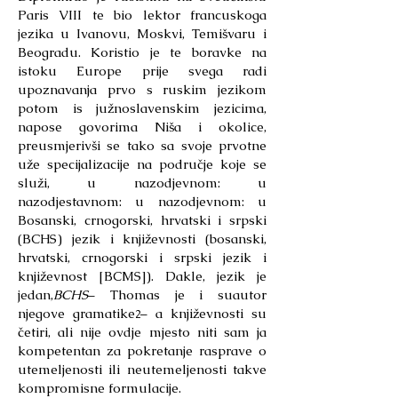
Paris VIII te bio lektor francuskoga
jezika u Ivanovu, Moskvi, Temišvaru i
Beogradu. Koristio je te boravke na
istoku Europe prije svega radi
upoznavanja prvo s ruskim jezikom
potom is južnoslavenskim jezicima,
napose govorima Niša i okolice,
preusmjerivši se tako sa svoje prvotne
uže specijalizacije na područje koje se
služi, u nazodjevnom: u
nazodjestavnom: u nazodjevnom: u
Bosanski, crnogorski, hrvatski i srpski
(BCHS) jezik i književnosti (bosanski,
hrvatski, crnogorski i srpski jezik i
književnost [BCMS]). Dakle, jezik je
jedan,
BCHS
– Thomas je i suautor
njegove gramatike
– a književnosti su
2
četiri, ali nije ovdje mjesto niti sam ja
kompetentan za pokretanje rasprave o
utemeljenosti ili neutemeljenosti takve
kompromisne formulacije.