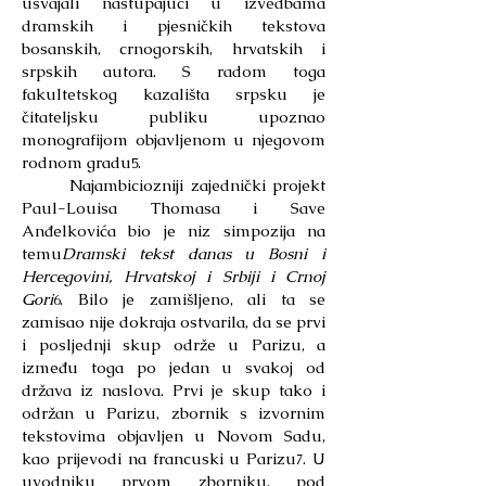
usvajali nastupajući u izvedbama
dramskih i pjesničkih tekstova
bosanskih, crnogorskih, hrvatskih i
srpskih autora. S radom toga
fakultetskog kazališta srpsku je
čitateljsku publiku upoznao
monografijom objavljenom u njegovom
rodnom gradu
.
5
Najambiciozniji zajednički projekt
Paul-Louisa Thomasa i Save
Anđelkovića bio je niz simpozija na
temu
Dramski tekst danas u Bosni i
Hercegovini, Hrvatskoj i Srbiji i Crnoj
Gori
. Bilo je zamišljeno, ali ta se
6
zamisao nije dokraja ostvarila, da se prvi
i posljednji skup održe u Parizu, a
između toga po jedan u svakoj od
država iz naslova. Prvi je skup tako i
održan u Parizu, zbornik s izvornim
tekstovima objavljen u Novom Sadu,
kao prijevodi na francuski u Parizu
. U
7
uvodniku prvom zborniku, pod