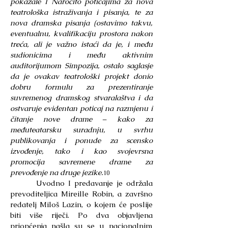
pokazale I Naročito poticajima za nova
teatrološka istraživanja i pisanja, te za
nova dramska pisanja (ostavimo takvu,
eventualnu, kvalifikaciju prostora nakon
treća, ali je važno istaći da je, i među
sudionicima i među aktivnim
auditorijumom Simpozija, ostalo saglasje
da je ovakav teatrološki projekt donio
dobru formulu za prezentiranje
suvremenog dramskog stvaralaštva i da
ostvaruje evidentan poticaj na razmjenu i
čitanje nove drame – kako za
međuteatarsku suradnju, u svrhu
publikovanja i ponude za scensko
izvođenje, tako i kao svojevrsna
promocija savremene drame za
prevođenje na druge jezike.
10
Uvodno I predavanje je održala
prevoditeljica Mireille Robin, a završno
redatelj Miloš Lazin, o kojem će poslije
biti više riječi. Po dva objavljena
priopćenja našla su se u nacionalnim