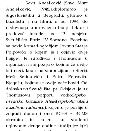
Sava Anđelković (Sava Marc
Andjelkovic, 1948.)
diplomirao je
3
jugoslavistiku u Beogradu, glumio u
kazalištu i na filmu, a od 1994. do
nedavnoga umirovljenja bio je lektor i
predavač također na 13. odsjeku
Sveučilišta Pariz IV-Sorbona. Posebno
se bavio komediografijom Jovana Sterije
Poipovića, o kojem je i objavio dvije
knjige
, te surađivao s Thomasom u
4
organizaciji simpozija o kojima će ovdje
biti riječi, kao i na simpozijima o Steriji,
Meši Selimoviću i Petru Petroviću
Njegošu, kojima se ovdje neće baviti. Od
dolaska na Sveučilište, pri Odsjeku je uz
Thomasovu potporu vodio
Srpsko-
hrvatsko kazalište Atelje
(
srpskohrvatska
kazališna radionica
), kojemu je poslije u
zagradi dodan i onaj BCHS - BCMS
akronim iu kojem su studenti
uglavnom druge godine studija jezik(e)