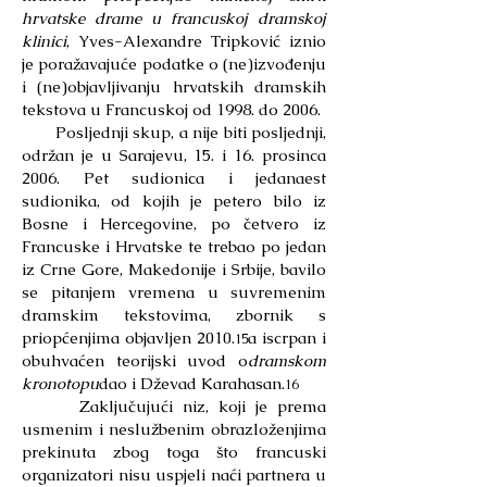
hrvatske drame u francuskoj dramskoj
klinici
, Yves-Alexandre Tripković iznio
je poražavajuće podatke o (ne)izvođenju
i (ne)objavljivanju hrvatskih dramskih
tekstova u Francuskoj od 1998. do 2006.
Posljednji skup, a nije biti posljednji,
održan je u Sarajevu, 15. i 16. prosinca
2006. Pet sudionica i jedanaest
sudionika, od kojih je petero bilo iz
Bosne i Hercegovine, po četvero iz
Francuske i Hrvatske te trebao po jedan
iz Crne Gore, Makedonije i Srbije, bavilo
se pitanjem vremena u suvremenim
dramskim tekstovima, zbornik s
priopćenjima objavljen 2010.
a iscrpan i
15
obuhvaćen teorijski uvod o
dramskom
kronotopu
dao i Dževad Karahasan.
16
Zaključujući niz, koji je prema
usmenim i neslužbenim obrazloženjima
prekinuta zbog toga što francuski
organizatori nisu uspjeli naći partnera u