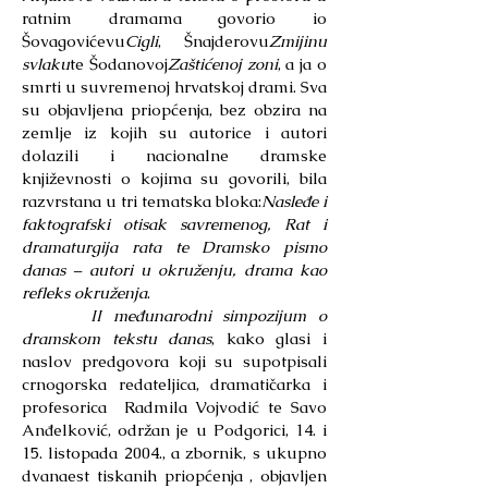
ratnim dramama govorio io
Šovagovićevu
Cigli
, Šnajderovu
Zmijinu
svlaku
te Šodanovoj
Zaštićenoj zoni
, a ja o
smrti u suvremenoj hrvatskoj drami. Sva
su objavljena priopćenja, bez obzira na
zemlje iz kojih su autorice i autori
dolazili i nacionalne dramske
književnosti o kojima su govorili, bila
razvrstana u tri tematska bloka:
Nasleđe i
faktografski otisak savremenog, Rat i
dramaturgija rata te Dramsko pismo
danas – autori u okruženju, drama kao
refleks okruženja
.
II međunarodni simpozijum o
dramskom tekstu danas
, kako glasi i
naslov predgovora koji su supotpisali
crnogorska redateljica, dramatičarka i
profesorica Radmila Vojvodić te Savo
Anđelković, održan je u Podgorici, 14. i
15. listopada 2004., a zbornik, s ukupno
dvanaest tiskanih priopćenja , objavljen