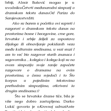
Srbiji, Almir Bašović mogao je u
uvodniku
Četvrti međunarodni simpozij o
dramskom tekstu danas
.
Od Pariza do
Sarajeva
ustvrditi:
Ako su barem u početku ovi supreti i
razgorori o dramskom tekstu danas na
prostorima bosne i hecegovine, crne gore,
hrvatske i srbije željeli za uspostavu
dijaloga ili obnavljanje pokidanih veza
među kulturnim sredinama, u vezi srazi I
am to već bio razgovor starih znanaca i
sugovornika. , kolegica i kolega koji su na
ovom simpoziju svoje ranije započete
razgovore o dramama na ovim
prostorima, o čemu svjedoči i to Što
korpus u pojedinim tekstovima
prethodnim simpozijima, otkriveni iu
drugim sredinama.
17
Što se hrvatske drame tiče, bila je
više nego dobro zastupljena. Darko
Lukić govorio je o
Krovnoj udruzi
Ante