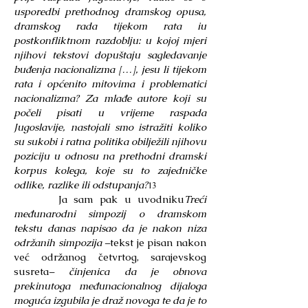
usporedbi prethodnog dramskog opusa,
dramskog rada tijekom rata iu
postkonfliktnom razdoblju: u kojoj mjeri
njihovi tekstovi dopuštaju sagledavanje
buđenja nacionalizma […], jesu li tijekom
rata i općenito mitovima i problematici
nacionalizma? Za mlađe autore koji su
počeli pisati u vrijeme raspada
Jugoslavije, nastojali smo istražiti koliko
su sukobi i ratna politika obilježili njihovu
poziciju u odnosu na prethodni dramski
korpus kolega, koje su to zajedničke
odlike, razlike ili odstupanja?
13
Ja sam pak u uvodniku
Treći
međunarodni simpozij o dramskom
tekstu danas napisao da je nakon niza
održanih simpozija –
tekst je pisan nakon
već održanog četvrtog, sarajevskog
susreta
– činjenica da je obnova
prekinutoga međunacionalnog dijaloga
moguća izgubila je draž novoga te da je to