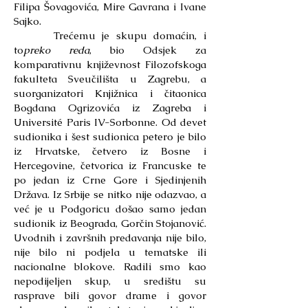
Filipa Šovagovića, Mire Gavrana i Ivane
Sajko.
Trećemu je skupu domaćin, i
to
preko reda
, bio Odsjek za
komparativnu književnost Filozofskoga
fakulteta Sveučilišta u Zagrebu, a
suorganizatori Knjižnica i čitaonica
Bogdana Ogrizovića iz Zagreba i
Université Paris IV-Sorbonne. Od devet
sudionika i šest sudionica petero je bilo
iz Hrvatske, četvero iz Bosne i
Hercegovine, četvorica iz Francuske te
po jedan iz Crne Gore i Sjedinjenih
Država. Iz Srbije se nitko nije odazvao, a
već je u Podgoricu došao samo jedan
sudionik iz Beograda, Gorčin Stojanović.
Uvodnih i završnih predavanja nije bilo,
nije bilo ni podjela u tematske ili
nacionalne blokove. Radili smo kao
nepodijeljen skup, u središtu su
rasprave bili govor drame i govor