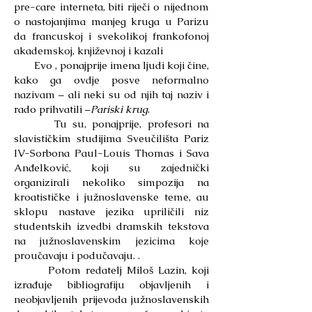
pre-care interneta, biti riječi o nijednom
o nastojanjima manjeg kruga u Parizu
da francuskoj i svekolikoj frankofonoj
akademskoj, književnoj i kazali
Evo , ponajprije imena ljudi koji čine,
kako ga ovdje posve neformalno
nazivam – ali neki su od njih taj naziv i
rado prihvatili –
Pariski krug
.
Tu su, ponajprije, profesori na
slavističkim studijima Sveučilišta Pariz
IV-Sorbona Paul-Louis Thomas i Sava
Anđelković, koji su zajednički
organizirali nekoliko simpozija na
kroatističke i južnoslavenske teme, au
sklopu nastave jezika upriličili niz
studentskih izvedbi dramskih tekstova
na južnoslavenskim jezicima koje
proučavaju i podučavaju. .
Potom redatelj Miloš Lazin, koji
izrađuje bibliografiju objavljenih i
neobjavljenih prijevoda južnoslavenskih