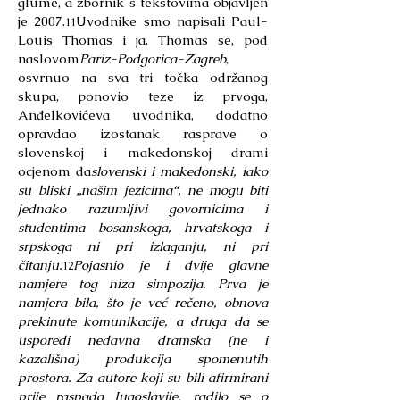
glume, a zbornik s tekstovima objavljen
je 2007.
Uvodnike smo napisali Paul-
11
Louis Thomas i ja. Thomas se, pod
naslovom
Pariz-Podgorica-Zagreb
,
osvrnuo na sva tri točka održanog
skupa, ponovio teze iz prvoga,
Anđelkovićeva uvodnika, dodatno
opravdao izostanak rasprave o
slovenskoj i makedonskoj drami
ocjenom da
slovenski i makedonski, iako
su bliski „našim jezicima“, ne mogu biti
jednako razumljivi govornicima i
studentima bosanskoga, hrvatskoga i
srpskoga ni pri izlaganju, ni pri
čitanju.
Pojasnio je i dvije glavne
12
namjere tog niza simpozija. Prva je
namjera bila, što je već rečeno, obnova
prekinute komunikacije, a druga da se
usporedi nedavna dramska (ne i
kazališna) produkcija spomenutih
prostora. Za autore koji su bili afirmirani
prije raspada Jugoslavije, radilo se o