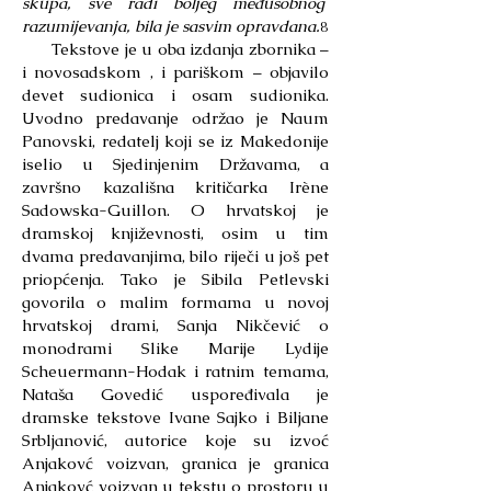
skupa, sve radi boljeg međusobnog
razumijevanja, bila je sasvim opravdana.
8
Tekstove je u oba izdanja zbornika –
i novosadskom , i pariškom – objavilo
devet sudionica i osam sudionika.
Uvodno predavanje održao je Naum
Panovski, redatelj koji se iz Makedonije
iselio u Sjedinjenim Državama, a
završno kazališna kritičarka Irène
Sadowska-Guillon. O hrvatskoj je
dramskoj književnosti, osim u tim
dvama predavanjima, bilo riječi u još pet
priopćenja. Tako je Sibila Petlevski
govorila o malim formama u novoj
hrvatskoj drami, Sanja Nikčević o
monodrami Slike Marije Lydije
Scheuermann-Hodak i ratnim temama,
Nataša Govedić uspoređivala je
dramske tekstove Ivane Sajko i Biljane
Srbljanović, autorice koje su izvoć
Anjakovć voizvan, granica je granica
Anjakovć voizvan u tekstu o prostoru u