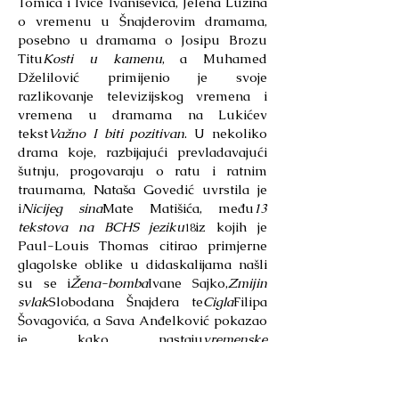
Tomića i Ivice Ivaniševića, Jelena Lužina
o vremenu u Šnajderovim dramama,
posebno u dramama o Josipu Brozu
Titu
Kosti u kamenu
, a Muhamed
Dželilović primijenio je svoje
razlikovanje televizijskog vremena i
vremena u dramama na Lukićev
tekst
Važno I biti pozitivan
. U nekoliko
drama koje, razbijajući prevladavajući
šutnju, progovaraju o ratu i ratnim
traumama, Nataša Govedić uvrstila je
i
Nicijeg sina
Mate Matišića, među
13
tekstova na BCHS jeziku
iz kojih je
18
Paul-Louis Thomas citirao primjerne
glagolske oblike u didaskalijama našli
su se i
Žena-bomba
Ivane Sajko,
Zmijin
svlak
Slobodana Šnajdera te
Cigla
Filipa
Šovagovića, a Sava Anđelković pokazao
je kako nastaju
vremenske
pukotine
kako-pak
kompresije vremena
iu
dramama
Prije sna
Lade Kaštelan
te
Žena-bomba
. Napokon, Yves-