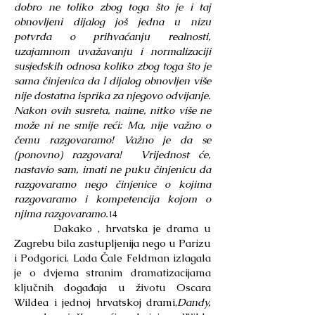
dobro ne toliko zbog toga što je i taj
obnovljeni dijalog još jedna u nizu
potvrda o prihvaćanju realnosti,
uzajamnom uvažavanju i normalizaciji
susjedskih odnosa koliko zbog toga što je
sama činjenica da I dijalog obnovljen više
nije dostatna isprika za njegovo odvijanje.
Nakon ovih susreta, naime, nitko više ne
može ni ne smije reći: Ma, nije važno o
čemu razgovaramo! Važno je da se
(ponovno) razgovara! Vrijednost će,
nastavio sam, imati ne puku činjenicu da
razgovaramo nego činjenice o kojima
razgovaramo i kompetencija kojom o
njima razgovaramo.
14
Dakako , hrvatska je drama u
Zagrebu bila zastupljenija nego u Parizu
i Podgorici. Lada Čale Feldman izlagala
je o dvjema stranim dramatizacijama
ključnih događaja u životu Oscara
Wildea i jednoj hrvatskoj drami,
Dandy,