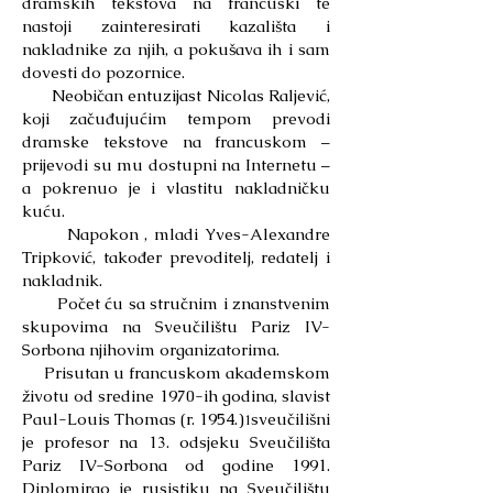
dramskih tekstova na francuski te
nastoji zainteresirati kazališta i
nakladnike za njih, a pokušava ih i sam
dovesti do pozornice.
Neobičan entuzijast Nicolas Raljević,
koji začuđujućim tempom prevodi
dramske tekstove na francuskom –
prijevodi su mu dostupni na Internetu –
a pokrenuo je i vlastitu nakladničku
kuću.
Napokon , mladi Yves-Alexandre
Tripković, također prevoditelj, redatelj i
nakladnik.
Počet ću sa stručnim i znanstvenim
skupovima na Sveučilištu Pariz IV-
Sorbona njihovim organizatorima.
Prisutan u francuskom akademskom
životu od sredine 1970-ih godina, slavist
Paul-Louis Thomas (r. 1954.)
sveučilišni
1
je profesor na 13. odsjeku Sveučilišta
Pariz IV-Sorbona od godine 1991.
Diplomirao je rusistiku na Sveučilištu