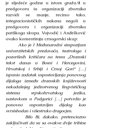
je sljedeće godine u istom gradu.
I u
9
predgovoru iu organizaciji zbornika
razvidi se manje, recimo tako,
integracionističkih nakana negoli u
predgovoru i organizaciji zbornika
pariškoga skupa. Vojvodić i Anđelković
ovako komentiraju crnogorski skup:
Ako je I Međunarodni simpozijum
univerzitetskih predavača, teatrologa i
pozorišnih kritičara na temu „Dramski
tekst danas u Bosni i Hercegovini,
Hrvatskoj i Srbiji i Crnoj Gori“ […]
ispunio zadatak uspostavljanja ponovnog
dijaloga između dramskih književnosti
nekadašnjeg jedinstvenog lingvističkog
sistema srpskohrvatskog jezika,
nastavkom u Podgorici […] potvrdio je
ponovno uspostavljen dijalog kao
svrsishodan i višestruko dragocjen.
Bilo Bi, dakako, pretenciozno
zaključivati da su sa ovakve dvije tribine