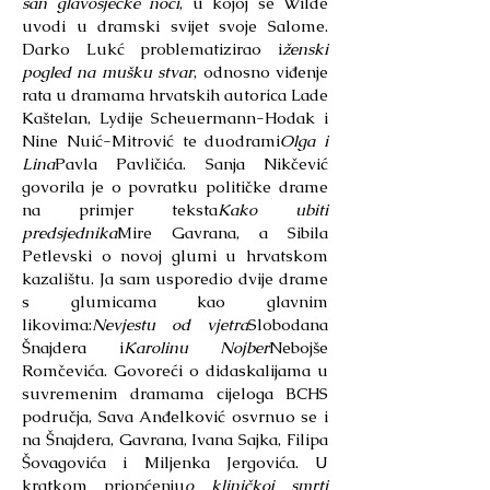
san glavosječke noći
, u kojoj se Wilde
uvodi u dramski svijet svoje Salome.
Darko Lukć problematizirao i
ženski
pogled na mušku stvar
, odnosno viđenje
rata u dramama hrvatskih autorica Lade
Kaštelan, Lydije Scheuermann-Hodak i
Nine Nuić-Mitrović te duodrami
Olga i
Lina
Pavla Pavličića. Sanja Nikčević
govorila je o povratku političke drame
na primjer teksta
Kako ubiti
predsjednika
Mire Gavrana, a Sibila
Petlevski o novoj glumi u hrvatskom
kazalištu. Ja sam usporedio dvije drame
s glumicama kao glavnim
likovima:
Nevjestu od vjetra
Slobodana
Šnajdera i
Karolinu Nojber
Nebojše
Romčevića. Govoreći o didaskalijama u
suvremenim dramama cijeloga BCHS
područja, Sava Anđelković osvrnuo se i
na Šnajdera, Gavrana, Ivana Sajka, Filipa
Šovagovića i Miljenka Jergovića. U
kratkom priopćenju
o kliničkoj smrti