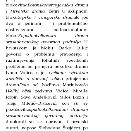
blokovima
Bosanskohercegovačka drama
i Hrvatska drama
, četiri u skupnom
bloku
Srpska i crnogorska drama
te još
dva u jedinom – i problematično
naslovljenom – nadnacionalnom
bloku
Zapadnobalkanska drama
srpskohrvatskog govornog područja
. U
hrvatskom je bloku Darko Lukić
govorio o problemu prevođenja i
razumijevanja lokalnih specifičnih
problema na primjeru nekoliko drama
Ivana Vidića, a ja o
velikom svjetskom
kazalištu u dnevnoj sobi
na primjerima
drama
Dom od kise
Pava Marinkovića
i
Veliki bijeli zec
Ivana Vidica. Mirelle
Robin, Sava Anđelković, Miloš Lazin i
Tanja Miletić-Oručević, koji su se
pozabavili
zapadnobalkanskom dramom
srpskohrvatskog govornog područja
,
dotaknuli su se, naravno, i hrvatski
autori, napose Slobodana Šnajdera pa