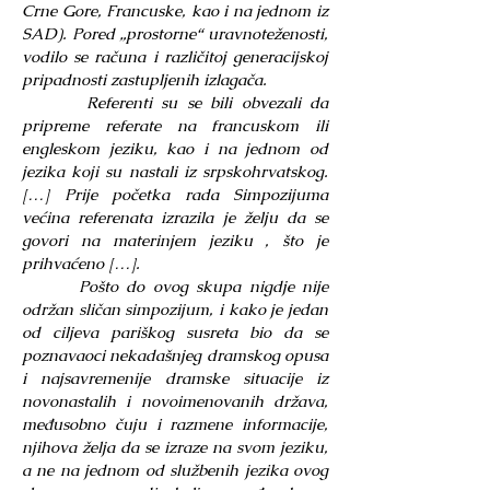
Crne Gore, Francuske, kao i na jednom iz
SAD). Pored „prostorne“ uravnoteženosti,
vodilo se računa i različitoj generacijskoj
pripadnosti zastupljenih izlagača.
Referenti su se bili obvezali da
pripreme referate na francuskom ili
engleskom jeziku, kao i na jednom od
jezika koji su nastali iz srpskohrvatskog.
[…] Prije početka rada Simpozijuma
većina referenata izrazila je želju da se
govori na materinjem jeziku , što je
prihvaćeno […].
Pošto do ovog skupa nigdje nije
održan sličan simpozijum, i kako je jedan
od ciljeva pariškog susreta bio da se
poznavaoci nekadašnjeg dramskog opusa
i najsavremenije dramske situacije iz
novonastalih i novoimenovanih država,
međusobno čuju i razmene informacije,
njihova želja da se izraze na svom jeziku,
a ne na jednom od službenih jezika ovog