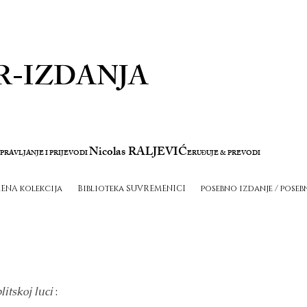
R-IZDANJA
Nicolas RALJEVIĆ
PRAVLJANJE I PRIJEVODI
ERU
UJE & PREVODI
Đ
ENA kolekcija
Biblioteka SUVREMENICI
posebno izdanje / poseb
itskoj luci
: