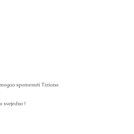
oj mogao spomenuti Tiziana
o svejedno !