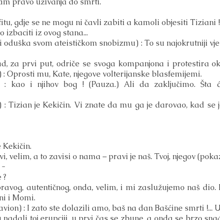
m pravo uživanja do smrti.
tu, gdje se ne mogu ni čavli zabiti a kamoli objesiti Tiziani !
zbaciti iz ovog stana...
oduška svom ateističkom snobizmu) : To su najokrutniji vjer
, za prvi put, odriče se svoga kompanjona i protestira ok
: Oprosti mu, Kate, njegove volterijanske blasfemijemi.
 : kao i njihov bog ! (Pauza.) Ali da zaključimo. Šta
 Tizian je Kekičin. Vi znate da mu ga je darovao, kad se j
 Kekičin.
avi, velim, a to zavisi o nama – pravi je naš. Tvoj, njegov (po
 -
 ?
avog, autentičnog, onda, velim, i mi zaslužujemo naš dio. 
ni i Momi.
n) : I zato ste dolazili amo, baš na dan Bašćine smrti !... Uc
adali toj erupciji, u prvi čas se zbune, a onda se brzo snađu)