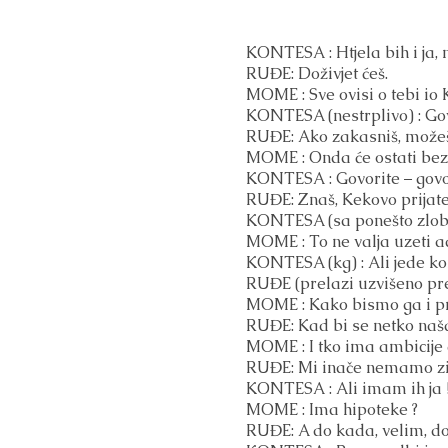
KONTESA : Htjela bih i ja, 
RUĐE: Doživjet ćeš.
MOME : Sve ovisi o tebi io 
KONTESA (nestrplivo) : Govo
RUĐE: Ako zakasniš, možeš 
MOME : Onda će ostati bez
KONTESA : Govorite – govo
RUĐE: Znaš, Kekovo prijat
KONTESA (sa ponešto zlobno
MOME : To ne valja uzeti ad
KONTESA (kg) : Ali jede kon
RUĐE (prelazi uzvišeno pre
MOME : Kako bismo ga i pr
RUĐE: Kad bi se netko naša
MOME : I tko ima ambicije d
RUĐE: Mi inače nemamo zi
KONTESA : Ali imam ih ja !
MOME : Ima hipoteke ?
RUĐE: A do kada, velim, d