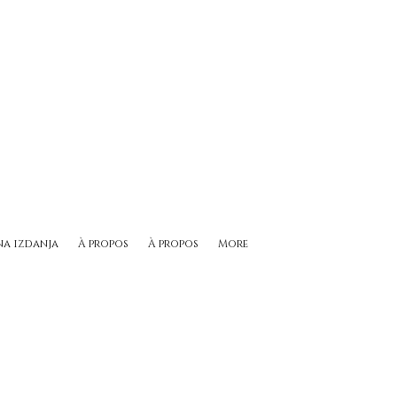
na izdanja
À propos
À propos
More