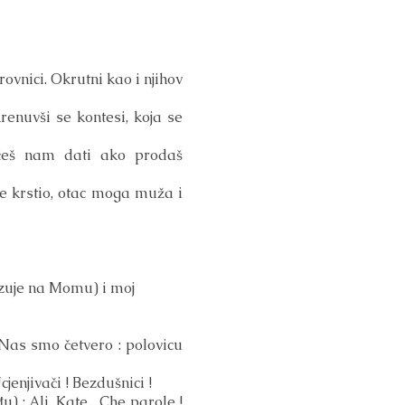
ovnici. Okrutni kao i njihov
renuvši se kontesi, koja se
 ćeš nam dati ako prodaš
e krstio, otac moga muža i
kazuje na Momu) i moj
Nas smo četvero : polovicu
jenjivači ! Bezdušnici !
 : Ali, Kate... Che parole !