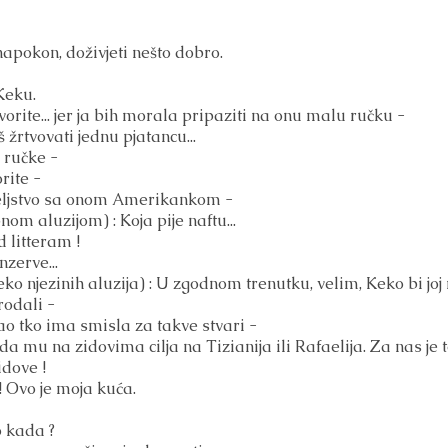
napokon, doživjeti nešto dobro.
Keku.
rite... jer ja bih morala pripaziti na onu malu ručku -
žrtvovati jednu pjatancu...
 ručke -
rite -
eljstvo sa onom Amerikankom -
m aluzijom) : Koja pije naftu...
 litteram !
zerve...
ko njezinih aluzija) : U zgodnom trenutku, velim, Keko bi j
odali -
o tko ima smisla za takve stvari -
a mu na zidovima cilja na Tizianija ili Rafaelija. Za nas je t
dove !
 Ovo je moja kuća.
o kada ?