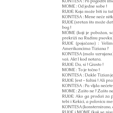
KONTESA : Po pogodbi ima
MOME : Od jedne sobe !
RUĐE: Koja može biti iu šufi
KONTESA : Mene neće nitko i
RUĐE (sretan što može dati 
bog !
MOME (koji je pobožan, sad
prekriži na Ruđinu psovku) 
RUĐE (pojačano) : Velim
Amerikancima Tiziana ?
KONTESA (malo uzrujana) :
vaš. Akt I kod notara.
RUĐE: Da, si ! Giusto !
MOME : To je točno !
KONTESA : Dakle Tizian je
RUĐE: Jest – falšni ! Ali pr
KONTESA : Pa vljda nećete
MOME : Zašto ne ? Zašto ne
RUĐE: Ako ga prodaš za pr
tebi i Kekici, a polovicu me
KONTESA (konsternirano, avio
RUĐE i MOME (koji se nisu n