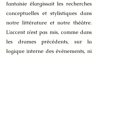
fantaisie élargissait les recherches
conceptuelles et stylistiques dans
notre littérature et notre théâtre.
L’accent n’est pas mis, comme dans
les drames précédents, sur la
logique interne des événements, ni
sur les processus psychologiques
des personnages et leurs relations.
C'est un drame d'idées, de
discussions, qui est aussi
théâtralement vital en raison de
l'atmosphère créée par des détails
dérangeants dans la mise en scène
et les répliques incidentes. Les
constantes thématiques varient en