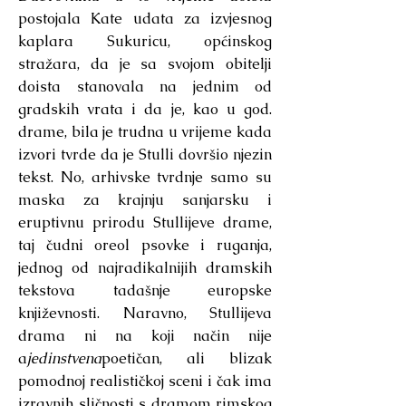
postojala Kate udata za izvjesnog
kaplara Sukuricu, općinskog
stražara, da je sa svojom obitelji
doista stanovala na jednim od
gradskih vrata i da je, kao u god.
drame, bila je trudna u vrijeme kada
izvori tvrde da je Stulli dovršio njezin
tekst. No, arhivske tvrdnje samo su
maska za krajnju sanjarsku i
eruptivnu prirodu Stullijeve drame,
taj čudni oreol psovke i ruganja,
jednog od najradikalnijih dramskih
tekstova tadašnje europske
književnosti. Naravno, Stullijeva
drama ni na koji način nije
a
jedinstvena
poetičan, ali blizak
pomodnoj realističkoj sceni i čak ima
izravnih sličnosti s dramom rimskog