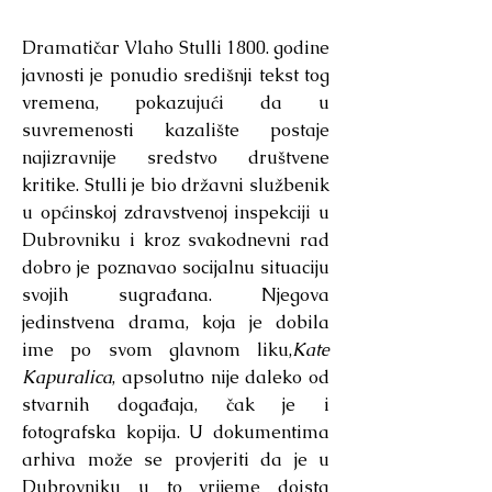
Dramatičar Vlaho Stulli 1800. godine
javnosti je ponudio središnji tekst tog
vremena, pokazujući da u
suvremenosti kazalište postaje
najizravnije sredstvo društvene
kritike. Stulli je bio državni službenik
u općinskoj zdravstvenoj inspekciji u
Dubrovniku i kroz svakodnevni rad
dobro je poznavao socijalnu situaciju
svojih sugrađana. Njegova
jedinstvena drama, koja je dobila
ime po svom glavnom liku,
Kate
Kapuralica
, apsolutno nije daleko od
stvarnih događaja, čak je i
fotografska kopija. U dokumentima
arhiva može se provjeriti da je u
Dubrovniku u to vrijeme doista