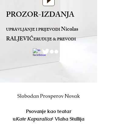
PROZOR-IZDANJA
Nicolas
UPRAVLJANJE I PRIJEVODI
RALJEVIĆ
ERU
UJE & PREVODI
Đ
Slobodan Prosperov Novak
Psovanje kao teatar
u
Kate Kapuralica
¹ Vlaha Stullija