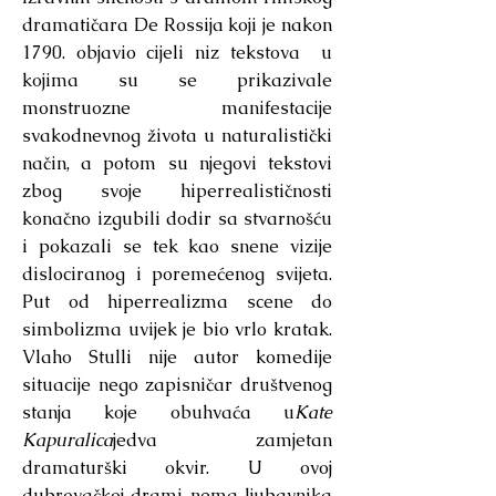
dramatičara De Rossija koji je nakon
1790. objavio cijeli niz tekstova u
kojima su se prikazivale
monstruozne manifestacije
svakodnevnog života u naturalistički
način, a potom su njegovi tekstovi
zbog svoje hiperrealističnosti
konačno izgubili dodir sa stvarnošću
i pokazali se tek kao snene vizije
dislociranog i poremećenog svijeta.
Put od hiperrealizma scene do
simbolizma uvijek je bio vrlo kratak.
Vlaho Stulli nije autor komedije
situacije nego zapisničar društvenog
stanja koje obuhvaća u
Kate
Kapuralica
jedva zamjetan
dramaturški okvir. U ovoj
dubrovačkoj drami nema ljubavnika