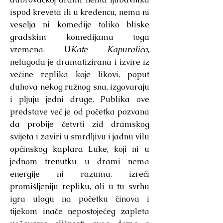
ispod kreveta ili u kredencu, nema ni
veselja ni komedije toliko bliske
gradskim komedijama toga
vremena. U
Kate Kapuralica
,
nelagoda je dramatizirana i izvire iz
većine replika koje likovi, poput
duhova nekog ružnog sna, izgovaraju
i pljuju jedni druge. Publika ove
predstave već je od početka pozvana
da probije četvrti zid dramskog
svijeta i zaviri u smrdljivu i jadnu vilu
općinskog kaplara Luke, koji ni u
jednom trenutku u drami nema
energije ni razuma. izreći
promišljeniju repliku, ali u tu svrhu
igra ulogu na početku činova i
tijekom inače nepostojećeg zapleta