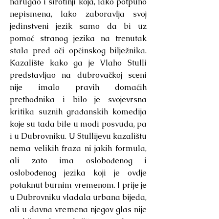
narugao i sirotinji koja, iako potpuno
nepismena, lako zaboravlja svoj
jedinstveni jezik samo da bi uz
pomoć stranog jezika na trenutak
stala pred oči općinskog bilježnika.
Kazalište kako ga je Vlaho Stulli
predstavljao na dubrovačkoj sceni
nije imalo pravih domaćih
prethodnika i bilo je svojevrsna
kritika suznih građanskih komedija
koje su tada bile u modi posvuda, pa
i u Dubrovniku. U Stullijevu kazalištu
nema velikih fraza ni jakih formula,
ali zato ima oslobođenog i
oslobođenog jezika koji je ovdje
potaknut burnim vremenom. I prije je
u Dubrovniku vladala urbana bijeda,
ali u davna vremena njegov glas nije