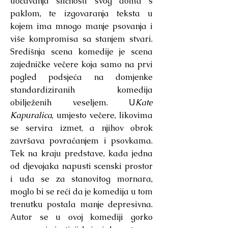
uočavanja sličnosti svog doma s
paklom, te izgovaranja teksta u
kojem ima mnogo manje psovanja i
više kompromisa sa stanjem stvari.
Središnja scena komedije je scena
zajedničke večere koja samo na prvi
pogled podsjeća na domjenke
standardiziranih komedija
obilježenih veseljem. U
Kate
Kapuralica
, umjesto večere, likovima
se servira izmet, a njihov obrok
završava povraćanjem i psovkama.
Tek na kraju predstave, kada jedna
od djevojaka napusti scenski prostor
i uda se za stanovitog mornara,
moglo bi se reći da je komedija u tom
trenutku postala manje depresivna.
Autor se u ovoj komediji gorko