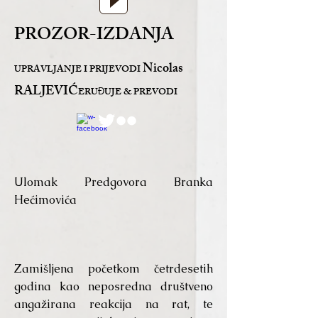
PROZOR-IZDANJA
Nicolas
UPRAVLJANJE I PRIJEVODI
RALJEVIĆ
ERU
UJE & PREVODI
Đ
Ulomak Predgovora Branka
Hećimovića
Zamišljena početkom četrdesetih
godina kao neposredna društveno
angažirana reakcija na rat, te