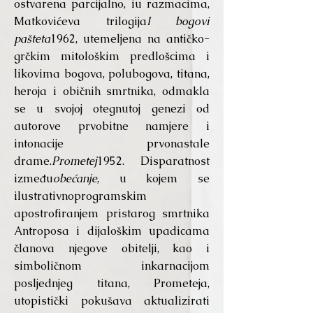
ostvarena parcijalno, iu razmacima,
Matkovićeva trilogija
I bogovi
pašteta
1962, utemeljena na antičko-
grčkim mitološkim predlošcima i
likovima bogova, polubogova, titana,
heroja i običnih smrtnika, odmakla
se u svojoj otegnutoj genezi od
autorove prvobitne namjere i
intonacije prvonastale
drame.
Prometej
1952. Disparatnost
između
obećanje
, u kojem se
ilustrativnoprogramskim
apostrofiranjem pristarog smrtnika
Antroposa i dijaloškim upadicama
članova njegove obitelji, kao i
simboličnom inkarnacijom
posljednjeg titana, Prometeja,
utopistički pokušava aktualizirati