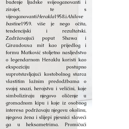
buđenje ljudske svijeoganovanti i
zirajet, te s
vijeoganovanti
Herakla
1958.i
Ahilove
bastine
1959. više je nego očita,
tendencijski i rezultatski.
Zadržavajući poput Shawa i
Giraudouxa mit kao prijedlog i
formu Matković stoljetno nasljedstvo
o legendarnom Heraklu koristi kao
ekspoziciju postupno
suprotstavljajući kostobolnog starca
vlastitim lažnim predodžbama o
svojoj snazi, herojstvu i veličini, koje
simboliziraju njegovo oličenje u
gromadnom kipu i koje iz osobnog
interesa podržavaju njegovu okolinu,
njegova žena i slijepi pjesnici slaveći
ga u heksametrima. Promičući