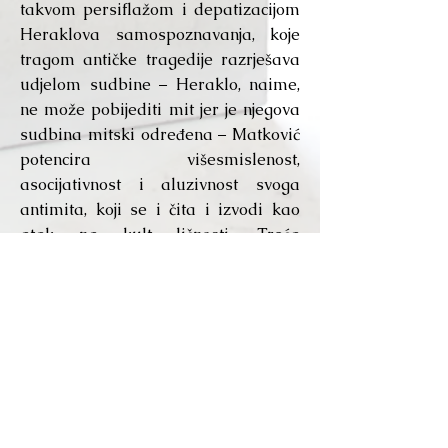
takvom persiflažom i depatizacijom
Heraklova samospoznavanja, koje
tragom antičke tragedije razrješava
udjelom sudbine – Heraklo, naime,
ne može pobijediti mit jer je njegova
sudbina mitski određena – Matković
potencira višesmislenost,
asocijativnost i aluzivnost svoga
antimita, koji se i čita i izvodi kao
atak na kult ličnosti. Treća
sastavnica trilogije, Ahilova baština,
nije tako sustavno i složeno sazdana
te mnogovrsno osmišljena kao
Heraklo i tretira se više kao krajnji
humanističko-pacifistički
opredijeljeni esejističko-dijaloški
pledoaje nego kao drama trojanskog
rata. Antičkim helenskim temama i